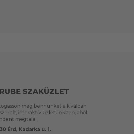
RUBE SZAKÜZLET
togasson meg bennünket a kiválóan
lszerelt, interaktív üzletünkben, ahol
ndent megtalál.
30 Érd, Kadarka u. 1.