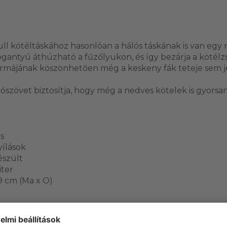
ull kötéltáskához hasonlóan a hálós táskának is van egy 
ogantyú áthúzható a fűzőlyukon, és így bezárja a kötélzs
ormájának köszönhetően még a keskeny fák teteje sem j
szövet biztosítja, hogy még a nedves kötelek is gyorsan
s
yílások
észült
iter
9 cm (Ma x O)
VÁSÁRLÓI VÉLEMÉNYEK