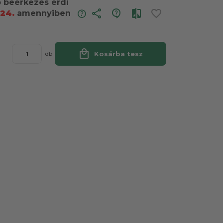
ó beérkezés érdi
share
.24.
amennyiben
local_mall
Kosárba tesz
db