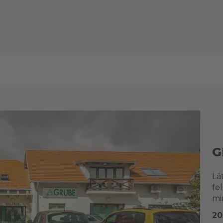
G
Lá
fe
mi
20