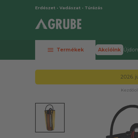
Erdészet • Vadászat • Túrázás
menu
Termékek
Akcióink
Újdon
2026. 
Kezdőol