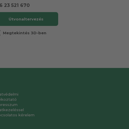
6 23 521 670
Útvonaltervezés
r
Megtekintés 3D-ben
atvédelmi
ékoztató
presszum
atkezeléssel
pcsolatos kérelem