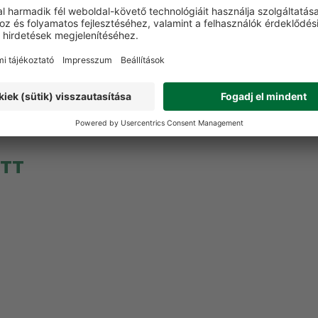
t a terméket még senki nem értékelte. Legyen Ön az el
Vélemény írása
ETT