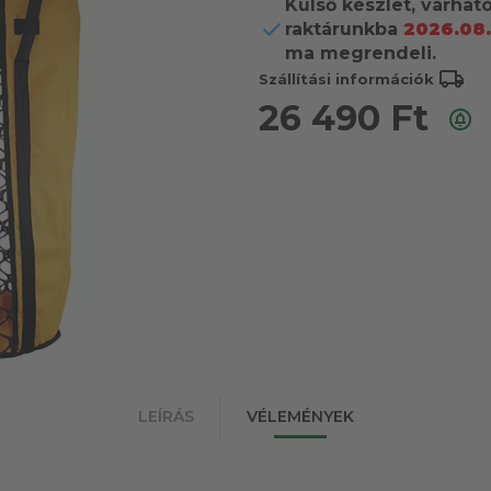
Külső készlet, várhat
raktárunkba
2026.08
ma megrendeli.
local_shipping
Szállítási információk
26 490
Ft
LEÍRÁS
VÉLEMÉNYEK