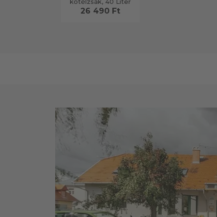
kötélzsák, 40 Liter
26 490 Ft