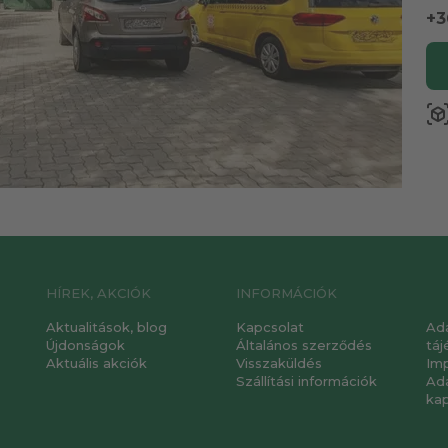
+3
view_in_a
HÍREK, AKCIÓK
INFORMÁCIÓK
Aktualitások, blog
Kapcsolat
Ad
Újdonságok
Általános szerződés
táj
Aktuális akciók
Visszaküldés
Im
Szállítási információk
Ad
ka