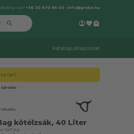
Kérdése van?
+36 30 670 85 00
•
info@grube.hu
account_circle
favorite
local_mall
Katalógus
Kapcsolat
a tart.
 tárolás
rtékelés
Bag kötélzsák, 40 Liter
a:
0,47 kg