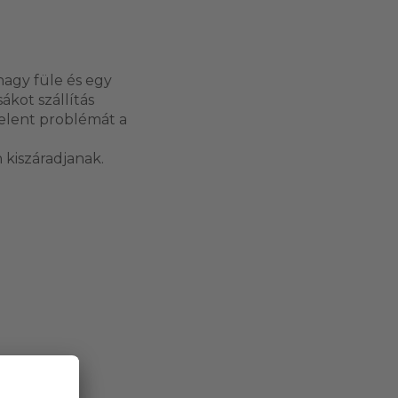
nagy füle és egy
ákot szállítás
elent problémát a
 kiszáradjanak.