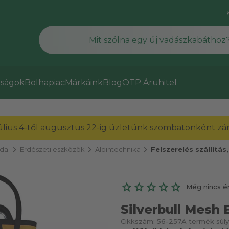
ságok
Bolhapiac
Márkáink
Blog
OTP Áruhitel
július 4-től augusztus 22-ig üzletünk szombatonként zárv
chevron_right
chevron_right
chevron_right
dal
Erdészeti eszközök
Alpintechnika
Felszerelés szállítás,
Még nincs é
Silverbull Mesh 
Cikkszám:
56-257
A termék súly