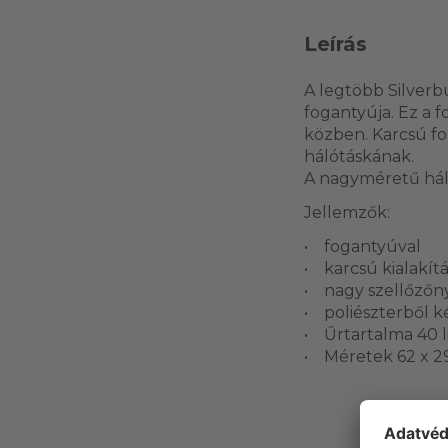
Leírás
A legtöbb Silverb
fogantyúja. Ez a f
közben. Karcsú f
hálótáskának.
A nagyméretű háló
Jellemzők:
• fogantyúval
• karcsú kialakítá
• nagy szellőzőn
• poliészterből k
• Űrtartalma 40 l
• Méretek 62 x 2