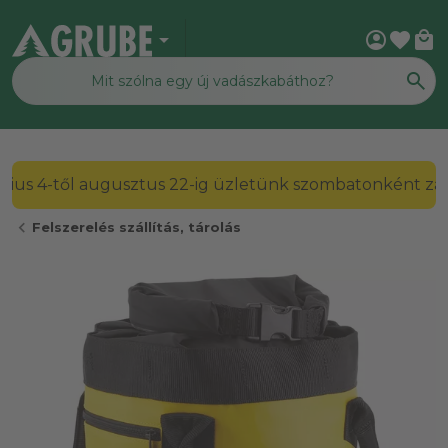
arrow_drop_down
account_circle
favorite
local_mall
2026. július 4-től augusztus 22-ig üzletünk szombato
chevron_left
Felszerelés szállítás, tárolás