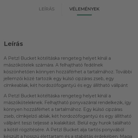
LEÍRÁS
VÉLEMÉNYEK
Leírás
A Petzl Bucket kötéltáska rengeteg helyet kínál a
mászókötelek számára. A felhajtható fedélnek
köszönhetően könnyen hozzáférhet a tartalmához. További
jellemzői közé tartozik egy külső cipzáras zseb, egy
címkeablak, két hordozófogantyú és egy állítható vállpánt
A Petzl Bucket kötéltáska rengeteg helyet kínál a
mászóköteleknek. Felhajtható ponyvazárral rendelkezik, így
könnyen hozzáférhet a tartalmához. Egy külső cipzáras
zseb, címkijelző ablak, két hordozófogantyú és egy állítható
vállpánt teszi teljessé a kialakítást. Belül egy hurok található
a kötél rögzítésére. A Petzl Bucket alja tartós ponyvából
készült a hosszú élettartam és a stabilitás érdekében. Maga