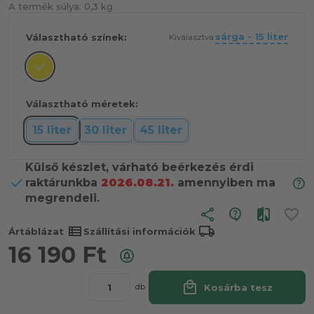
A termék súlya:
0,3 kg
sárga - 15 liter
Választható színek:
Kiválasztva:
Választható méretek:
15 liter
30 liter
45 liter
Külső készlet, várható beérkezés érdi
raktárunkba
2026.08.21.
amennyiben ma
megrendeli.
share
view_list
local_shipping
Ártáblázat
Szállítási információk
16 190
Ft
local_mall
Kosárba tesz
db