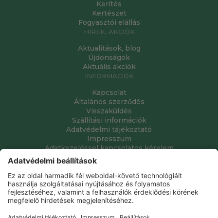
Kerítés
Kertészet
Fogyasztói elállás
HÍREK, AKCIÓK
Aktualitások, blog
Újdonságok
Aktuális akciók
INFORMÁCIÓK
Kapcsolat
Általános szerződés
Visszaküldés
Szállítási információk
Adatvédelmi tájékoztató
Impresszum
Adatkezeléssel kapcsolatos kérelem