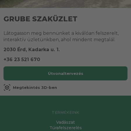
GRUBE SZAKÜZLET
Látogasson meg bennünket a kiválóan felszerelt,
interaktív üzletünkben, ahol mindent megtalál.
2030 Érd, Kadarka u. 1.
+36 23 521 670
Útvonaltervezés
view_in_ar
Megtekintés 3D-ben
TERMÉKEINK
Vadászat
Túrafelszerelés