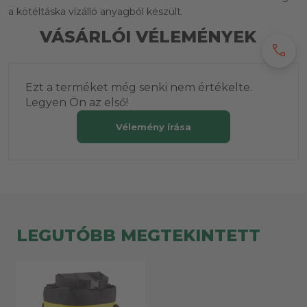
a kötéltáska vízálló anyagból készült.
VÁSÁRLÓI VÉLEMÉNYEK
call
Ezt a terméket még senki nem értékelte.
Legyen Ön az első!
Vélemény írása
LEGUTÓBB MEGTEKINTETT