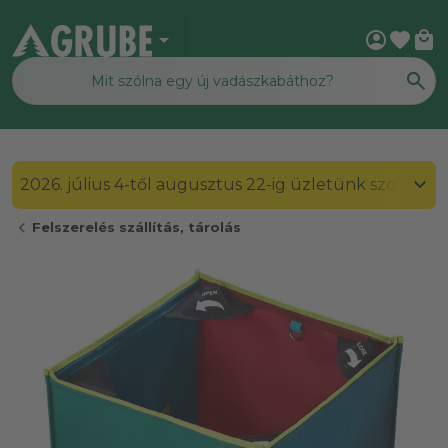
arrow_drop_down
account_circle
favorite
local_mall
2026. július 4-től augusztus 22-ig üzletünk szombato
chevron_left
Felszerelés szállítás, tárolás