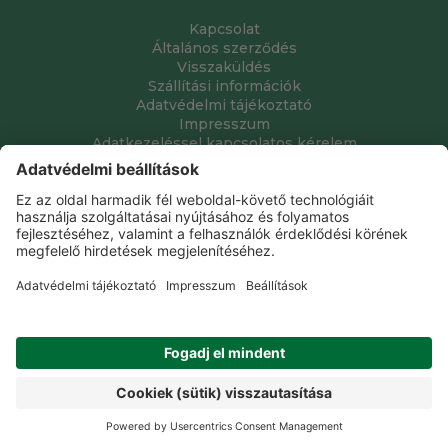
Kapcsolat
Általános szerződés
Visszaküldés
Szállítási információk
Adatvédelmi tájékoztató
Impresszum
Adatkezeléssel kapcsolatos kérelem
Grube Kft. © 2009 - 2026. Minden jog fenntartva. All rights
reserved.
Tervezte és készítette:
Vision-Software, az Octopus 8 ERP
forgalmazója
.