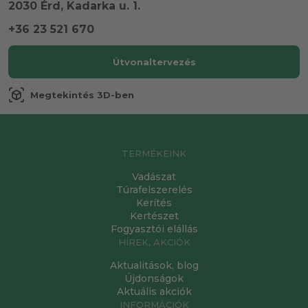
2030 Érd, Kadarka u. 1.
+36 23 521 670
Útvonaltervezés
view_in_ar
Megtekintés 3D-ben
TERMÉKEINK
Vadászat
Túrafelszerelés
Kerítés
Kertészet
Fogyasztói elállás
HÍREK, AKCIÓK
Aktualitások, blog
Újdonságok
Aktuális akciók
INFORMÁCIÓK