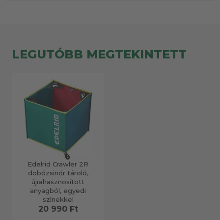
LEGUTÓBB MEGTEKINTETT
Edelrid Crawler 2R
dobózsinór tároló,
újrahasznosított
anyagból, egyedi
színekkel
20 990 Ft