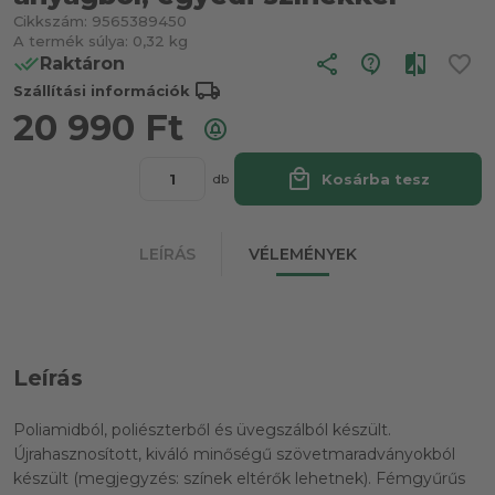
Cikkszám:
9565389450
A termék súlya:
0,32 kg
share
Raktáron
local_shipping
Szállítási információk
20 990
Ft
local_mall
Kosárba tesz
db
LEÍRÁS
VÉLEMÉNYEK
Leírás
Poliamidból, poliészterből és üvegszálból készült.
Újrahasznosított, kiváló minőségű szövetmaradványokból
készült (megjegyzés: színek eltérők lehetnek). Fémgyűrűs