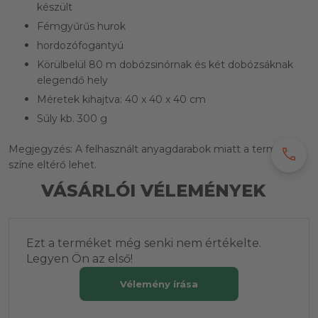
készült
Fémgyűrűs hurok
hordozófogantyú
Körülbelül 80 m dobózsinórnak és két dobózsáknak
elegendő hely
Méretek kihajtva: 40 x 40 x 40 cm
Súly kb. 300 g
Megjegyzés: A felhasznált anyagdarabok miatt a termék
call
színe eltérő lehet.
VÁSÁRLÓI VÉLEMÉNYEK
Ezt a terméket még senki nem értékelte.
Legyen Ön az első!
Vélemény írása