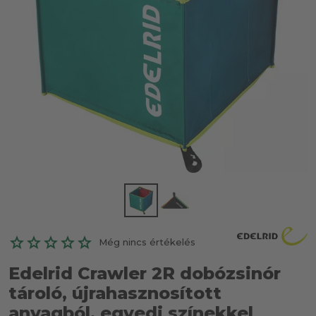
Még nincs értékelés
Edelrid Crawler 2R dobózsinór
tároló, újrahasznosított
anyagból, egyedi színekkel