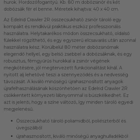
hurok. Hordozófogantyú. Kb. 80 m dobózsinór és két
dobózsák fér el benne. Méretek kihajtva: 40 x 40 cm.
Az Edelrid Crawler 2R összecsukható zsinór tároló egy
kompakt és rendkívül praktikus eszköz professzionális
használatra. Helytakarékos módon összecsukható, oldalsó
fülekkel rögzíthető, és egy egyszerű elcsavarás után azonnal
használatra kész. Körülbelül 80 méter dobózsinórnak
elegendő hellyel, egy belső zsebbel a dobózsáknak, és egy
robusztus, fémgyűrűs hurokkal a zsinór végének
megkötésére, jól megtervezett funkcionalitást kínál. A
nyitott alj lehetővé teszi a szennyeződés és a nedvesség
távozását. A kiváló minőségű újrahasznosított anyagok
újrafelhasználásának köszönhetően az Edelrid Crawler 2R
csökkentett környezeti lábnyommal is büszkélkedhet. Ez
azt is jelenti, hogy a színe változó, így minden tároló egyedi
megjelenésű.
Összecsukható tároló poliamidból, poliészterből és
üvegszálból
újrahasznosított, kiváló minőségű anyaghulladékból