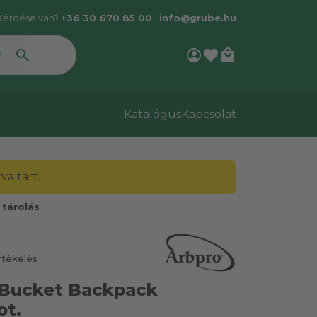
Kérdése van?
+36 30 670 85 00
•
info@grube.hu
account_circle
favorite
local_mall
Katalógus
Kapcsolat
a tart.
 tárolás
rtékelés
 Bucket Backpack
ot.