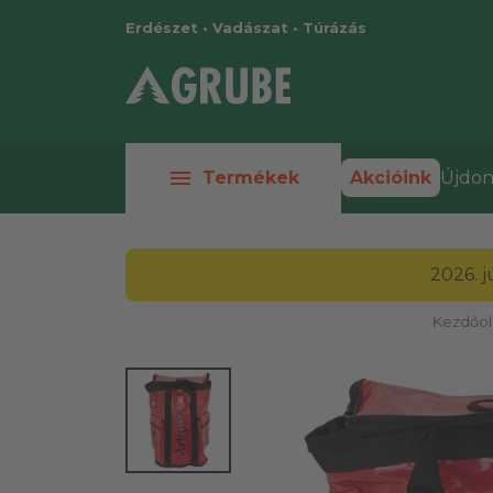
Erdészet • Vadászat • Túrázás
menu
Termékek
Akcióink
Újdon
2026. 
Kezdőol