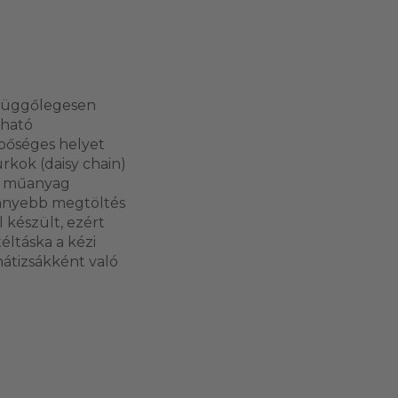
s függőlegesen
dható
 bőséges helyet
urkok (daisy chain)
 a műanyag
önnyebb megtöltés
 készült, ezért
éltáska a kézi
hátizsákként való