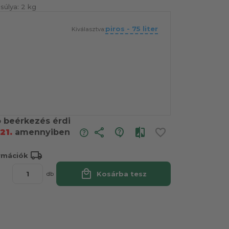
súlya:
2 kg
piros - 75 liter
Kiválasztva:
ó beérkezés érdi
share
21.
amennyiben
local_shipping
ormációk
local_mall
Kosárba tesz
db