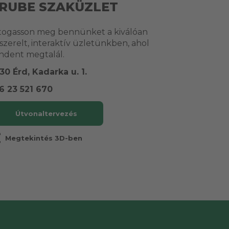
RUBE SZAKÜZLET
togasson meg bennünket a kiválóan
lszerelt, interaktív üzletünkben, ahol
ndent megtalál.
30 Érd, Kadarka u. 1.
6 23 521 670
Útvonaltervezés
r
Megtekintés 3D-ben