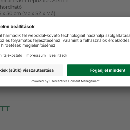
nccal és két tépőzáras zsebbel
 hordható
 x 30 cm (Ma x SZ x Mé)
VÁSÁRLÓI VÉLEMÉNYEK
t a terméket még senki nem értékelte. Legyen Ön az el
Vélemény írása
ETT