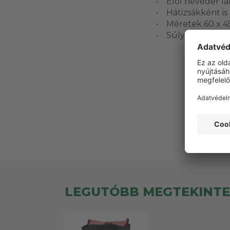
• Elöl heveder lá
• Hátizsákként is
• Méretek 60 x 45
• Súly kb 2 kg
Ez
LEGUTÓBB MEGTEKINT