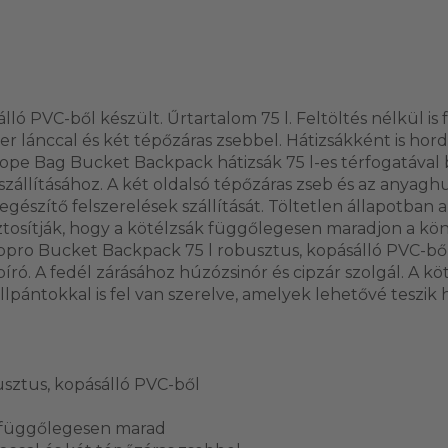
lló PVC-ből készült. Űrtartalom 75 l. Feltöltés nélkül i
er lánccal és két tépőzáras zsebbel. Hátizsákként is hor
Rope Bag Bucket Backpack hátizsák 75 l-es térfogatával
 szállításához. A két oldalsó tépőzáras zseb és az anyagh
egészítő felszerelések szállítását. Töltetlen állapotban
ztosítják, hogy a kötélzsák függőlegesen maradjon a k
pro Bucket Backpack 75 l robusztus, kopásálló PVC-ből
ró. A fedél zárásához húzózsinór és cipzár szolgál. A köt
lpántokkal is fel van szerelve, amelyek lehetővé teszik 
sztus, kopásálló PVC-ből
s függőlegesen marad