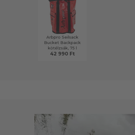
Arbpro Seilsack
Bucket Backpack
kötélzsák, 75 l
42 990 Ft