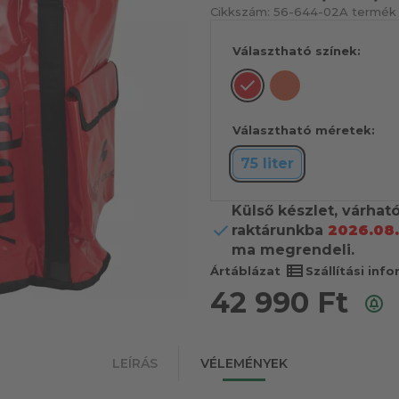
Cikkszám:
56-644-02
A termék 
Választható színek:
Választható méretek:
75 liter
Külső készlet, várhat
raktárunkba
2026.08.
ma megrendeli.
view_list
Ártáblázat
Szállítási inf
42 990
Ft
LEÍRÁS
VÉLEMÉNYEK