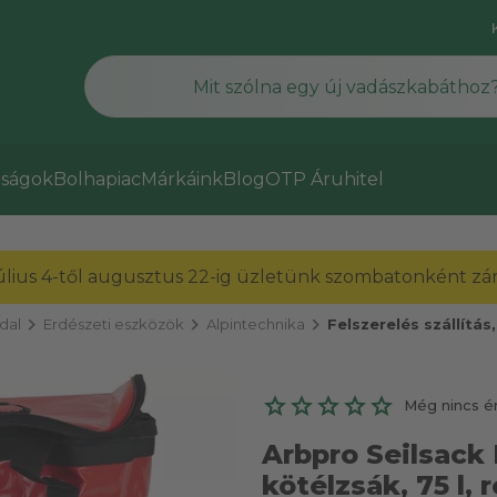
ságok
Bolhapiac
Márkáink
Blog
OTP Áruhitel
július 4-től augusztus 22-ig üzletünk szombatonként zárv
chevron_right
chevron_right
chevron_right
dal
Erdészeti eszközök
Alpintechnika
Felszerelés szállítás,
Még nincs é
Arbpro Seilsack
kötélzsák, 75 l, r