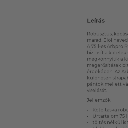
Leírás
Robusztus, kopásá
marad. Elöl heved
A 75 l-es Arbpro 
biztosít a kötelek
megkönnyítik a ki
megerősítések bi
érdekében. Az Arb
különösen strapabí
pántok mellett vál
viselését.
Jellemzők:
• Kötéltáska robu
• Űrtartalom 75 l
• töltés nélkül i