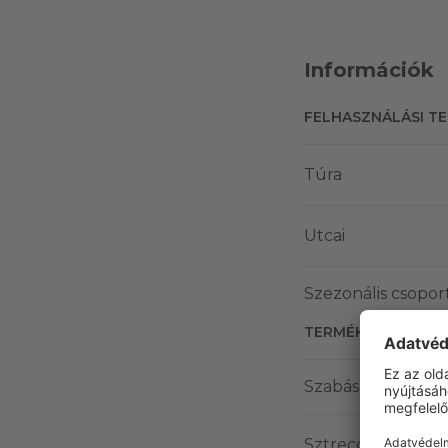
Információk
FELHASZNÁLÁSI T
Túra
Utcai
Szezonális csopor
TERMÉK JELLEMZŐ
Szabás
Sztreccs