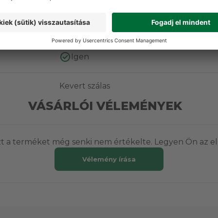
Igen
Igen
Kevert szálas
VÁSÁRLÓI VÉLEMÉNYEK
t a terméket még senki nem értékelte. Legyen Ön az el
Vélemény írása