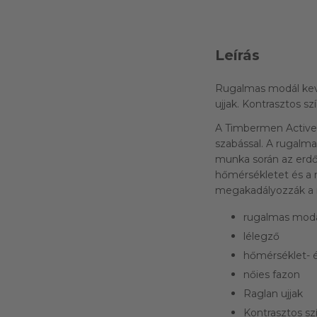
Leírás
Rugalmas modál keve
ujjak. Kontrasztos sz
A Timbermen Active h
szabással. A rugalm
munka során az erdő
hőmérsékletet és a 
megakadályozzák a n
rugalmas modá
lélegző
hőmérséklet- é
nőies fazon
Raglan ujjak
Kontrasztos sz