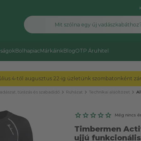
ságok
Bolhapiac
Márkáink
Blog
OTP Áruhitel
július 4-től augusztus 22-ig üzletünk szombatonként zárv
chevron_right
chevron_right
chevron_right
adászat, túrázás és szabadidő
Ruházat
Technikai aláöltözet
Al
Még nincs é
Timbermen Acti
ujjú funkcionális