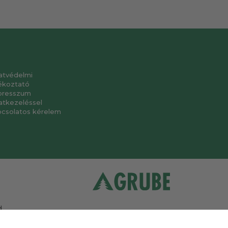
atvédelmi
ékoztató
presszum
atkezeléssel
pcsolatos kérelem
.
a
.