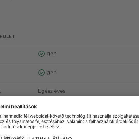
ERÜLET
Igen
Igen
t
Egész éves
K
Karcsú
Igen