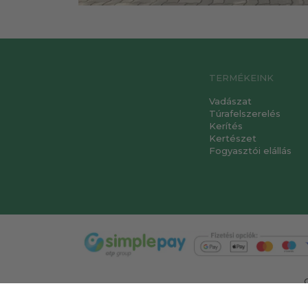
TERMÉKEINK
Vadászat
Túrafelszerelés
Kerítés
Kertészet
Fogyasztói elállás
T