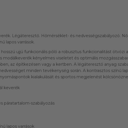
rék. Légáteresztő. Hőmérséklet- és nedvességszabályozó. Női
ínű lapos varrások.
osszú ujjú funkcionális póló a robusztus funkcionalitást ötvözi a
as modálkeverék kényelmes viseletet és optimális mozgásszabadsá
ben, az építkezésen vagy a kertben. A légáteresztő anyag szab
nedvességet minden tevékenység során. A kontrasztos színű lap
yomáspontok kialakulását és sportos megjelenést kölcsönözne
l keverék
s páratartalom-szabályozás
ínű lapos varrások