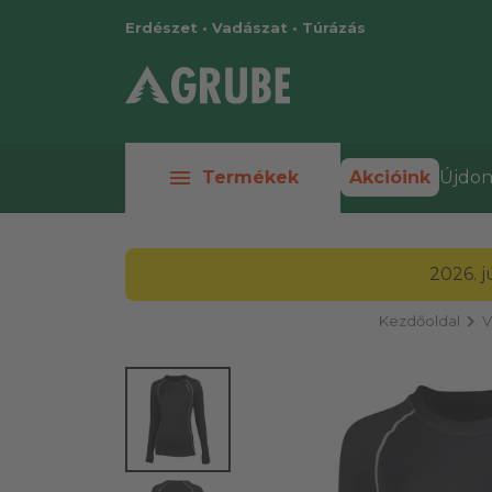
Erdészet • Vadászat • Túrázás
menu
Termékek
Akcióink
Újdon
2026. 
chevron_right
Kezdőoldal
V