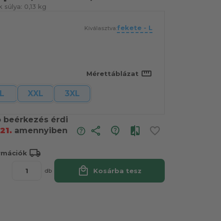
 súlya:
0,13 kg
fekete - L
Kiválasztva:
straighten
Mérettáblázat
L
XXL
3XL
ó beérkezés érdi
share
21.
amennyiben
local_shipping
ormációk
local_mall
Kosárba tesz
db