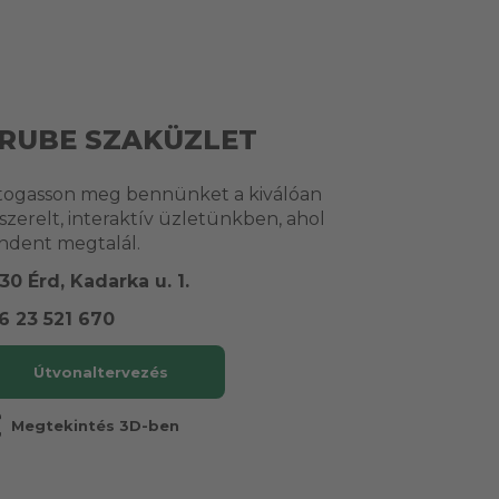
RUBE SZAKÜZLET
togasson meg bennünket a kiválóan
lszerelt, interaktív üzletünkben, ahol
ndent megtalál.
30 Érd, Kadarka u. 1.
6 23 521 670
Útvonaltervezés
r
Megtekintés 3D-ben