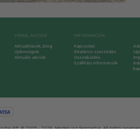
HÍREK, AKCIÓK
INFORMÁCIÓK
Aktualitások, blog
Kapcsolat
Ad
Újdonságok
Általános szerződés
táj
Aktuális akciók
Visszaküldés
Im
Szállítási információk
Ad
ka
Grube Kft. © 2009 - 2026. Minden jog fenntartva. All rights reserved
ervezte és készítette:
Vision-Software, az Octopus 8 ERP forgalmazój