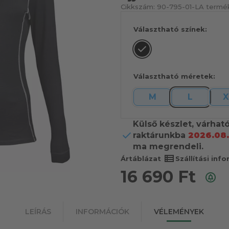
Cikkszám:
90-795-01-L
A termék
Választható színek:
Választható méretek:
M
L
X
Külső készlet, várhat
raktárunkba
2026.08.
ma megrendeli.
view_list
Ártáblázat
Szállítási inf
16 690
Ft
LEÍRÁS
INFORMÁCIÓK
VÉLEMÉNYEK