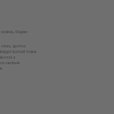
 szabás. Raglan
 nőies, sportos
got biztosít fizikai
ályozza a
os varrások
k.