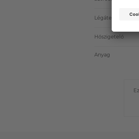
Légáteresztő
Hőszigetelő
Anyag
Ez