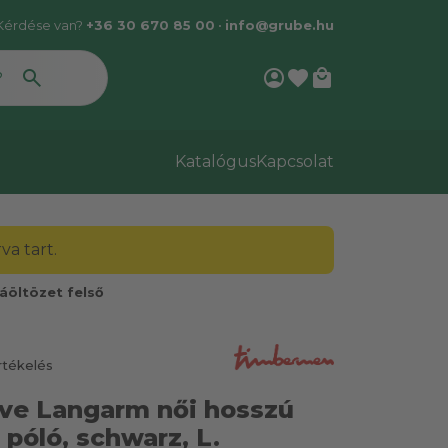
Kérdése van?
+36 30 670 85 00
•
info@grube.hu
account_circle
favorite
local_mall
Katalógus
Kapcsolat
a tart.
áöltözet felső
rtékelés
ve Langarm női hosszú
 póló, schwarz, L.