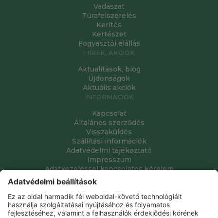
Vadászat
Túrafelszerelés
Kerítés
Kertészet
Fogyasztói elállás
HÍREK, AKCIÓK
Aktualitások, blog
Újdonságok
Aktuális akciók
INFORMÁCIÓK
Kapcsolat
Általános szerződés
Visszaküldés
Szállítási információk
Adatvédelmi tájékoztató
Impresszum
Adatkezeléssel kapcsolatos kérelem