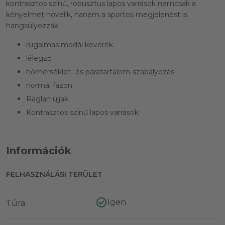
kontrasztos színű, robusztus lapos varrások nemcsak a
kényelmet növelik, hanem a sportos megjelenést is
hangsúlyozzák.
rugalmas modál keverék
lélegző
hőmérséklet- és páratartalom-szabályozás
normál fazon
Raglan ujjak
Kontrasztos színű lapos varrások
Információk
FELHASZNÁLÁSI TERÜLET
Igen
Túra