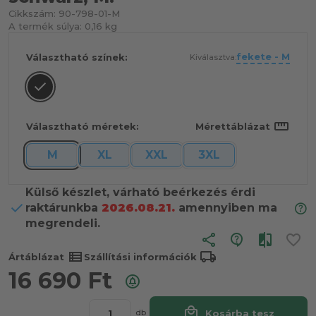
Cikkszám:
90-798-01-M
A termék súlya:
0,16 kg
fekete - M
Választható színek:
Kiválasztva:
straighten
Választható méretek:
Mérettáblázat
M
XL
XXL
3XL
Külső készlet, várható beérkezés érdi
raktárunkba
2026.08.21.
amennyiben ma
megrendeli.
share
view_list
local_shipping
Ártáblázat
Szállítási információk
16 690
Ft
local_mall
Kosárba tesz
db