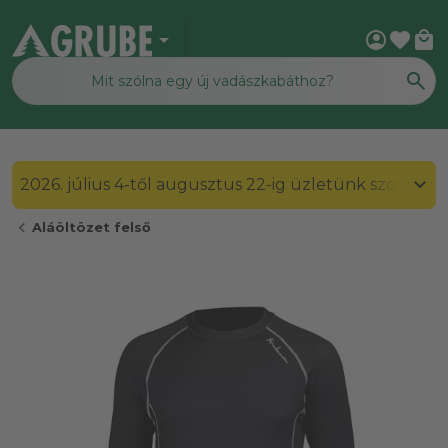
arrow_drop_down
account_circle
favorite
local_mall
2026. július 4-től augusztus 22-ig üzletünk szombato
chevron_left
Aláöltözet felső