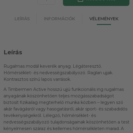
LEÍRÁS
INFORMÁCIÓK
VÉLEMÉNYEK
Leírás
Rugalmas modál keverék anyag. Légáteresztő.
Hőmérséklet- és nedvességszabályozó. Raglan ujjak.
Kontrasztos színű lapos varrások.
A Timbermen Active hosszú ujjú funkcionális ing rugalmas
anyagának köszönhetően teljes mozgásszabadságot
biztosít fizikailag megterhelő munka közben – legyen szó
akár favágásról vagy hasogatásról, akár sport- és szabadidős
tevékenységekről. Lélegző, hőmérséklet- és
nedvességszabályozó tulajdonságainak köszönhetően a test
kényelmesen száraz és kellemes hőmérsékleten marad. A