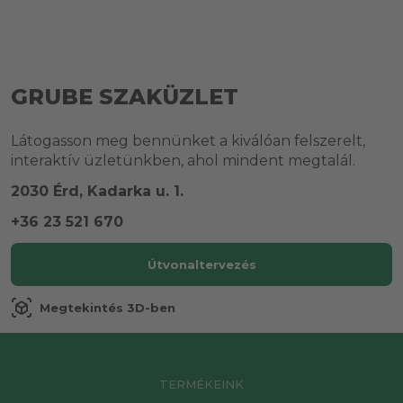
GRUBE SZAKÜZLET
Látogasson meg bennünket a kiválóan felszerelt,
interaktív üzletünkben, ahol mindent megtalál.
2030 Érd, Kadarka u. 1.
+36 23 521 670
Útvonaltervezés
view_in_ar
Megtekintés 3D-ben
TERMÉKEINK