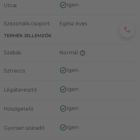
Igen
Utcai
Szezonális csoport
Egész éves
call
TERMÉK JELLEMZŐK
Szabás
Normál
Igen
Sztreccs
Igen
Légáteresztő
Igen
Hőszigetelő
Igen
Gyorsan száradó