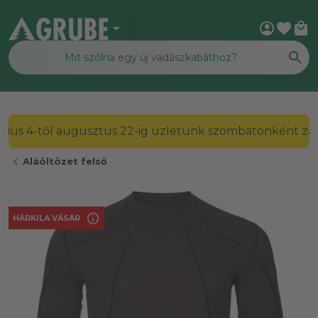
arrow_drop_down
account_circle
favorite
local_mall
2026. július 4-től augusztus 22-ig üzletünk szombato
chevron_left
Aláöltözet felső
info
HÄRKILA VÁSÁR