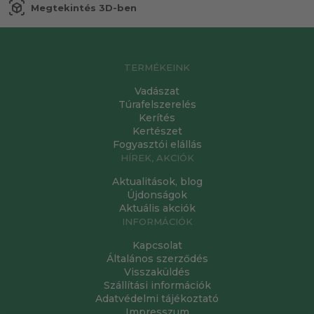
view_in_ar
Megtekintés 3D-ben
TERMÉKEINK
Vadászat
Túrafelszerelés
Kerítés
Kertészet
Fogyasztói elállás
HÍREK, AKCIÓK
Aktualitások, blog
Újdonságok
Aktuális akciók
INFORMÁCIÓK
Kapcsolat
Általános szerződés
Visszaküldés
Szállítási információk
Adatvédelmi tájékoztató
Impresszum