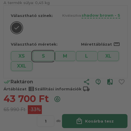
A termék súlya:
0,45 kg
shadow brown - S
Választható színek:
Kiválasztva:
straighten
Választható méretek:
Mérettáblázat
XS
S
M
L
XL
XXL
share
Raktáron
view_list
local_shipping
Ártáblázat
Szállítási információk
43 700
Ft
65 990
Ft
-33%
local_mall
Kosárba tesz
db