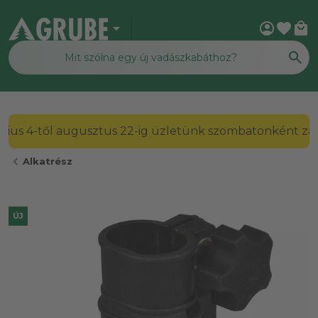
arrow_drop_down
account_circle
favorite
local_mall
július 4-től augusztus 22-ig üzletünk szombatonként zárv
chevron_left
Alkatrész
ÚJ