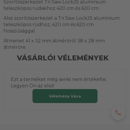
Szorítószerkezet Tri Saw Lock25 alumínium
teleszkópos rudakhoz 420 cm és 620 cm.
Alsó szorítószerkezet a Tri Saw Lock25 alumínium
teleszkópos rúdhoz, 420 cm és 620 cm
hosszúsággal.
Átmenet 41 x 32 mm átmérőről 38 x 28 mm
átmérőre.
VÁSÁRLÓI VÉLEMÉNYEK
Ezt a terméket még senki nem értékelte.
Legyen Ön az első!
Vélemény írása
call