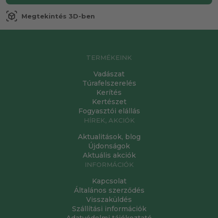
view_in_ar
Megtekintés 3D-ben
TERMÉKEINK
Vadászat
Túrafelszerelés
Kerítés
Kertészet
Fogyasztói elállás
HÍREK, AKCIÓK
Aktualitások, blog
Újdonságok
Aktuális akciók
INFORMÁCIÓK
Kapcsolat
Általános szerződés
Visszaküldés
Szállítási információk
Adatvédelmi tájékoztató