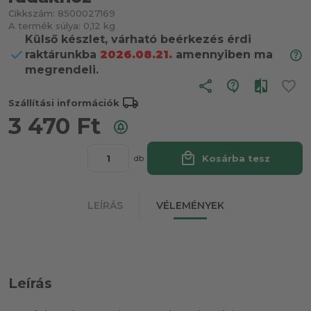
Cikkszám:
8500027169
A termék súlya:
0,12 kg
Külső készlet, várható beérkezés érdi
raktárunkba
2026.08.21.
amennyiben ma
megrendeli.
share
local_shipping
Szállítási információk
3 470
Ft
local_mall
Kosárba tesz
db
LEÍRÁS
VÉLEMÉNYEK
Leírás