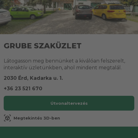
GRUBE SZAKÜZLET
Látogasson meg bennünket a kiválóan felszerelt,
interaktív üzletünkben, ahol mindent megtalál.
2030 Érd, Kadarka u. 1.
+36 23 521 670
Útvonaltervezés
view_in_ar
Megtekintés 3D-ben