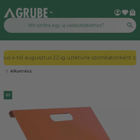
arrow_drop_down
account_circle
favorite
local_mall
2026. július 4-től augusztus 22-ig üzletünk szombato
chevron_left
Alkatrész
ÚJ