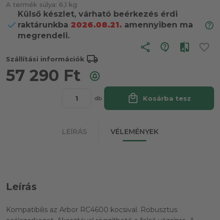
A termék súlya:
6,1 kg
Külső készlet, várható beérkezés érdi
raktárunkba
2026.08.21.
amennyiben ma
megrendeli.
share
local_shipping
Szállítási információk
57 290
Ft
local_mall
Kosárba tesz
db
LEÍRÁS
VÉLEMÉNYEK
Leírás
Kompatibilis az Arbor RC4600 kocsival. Robusztus