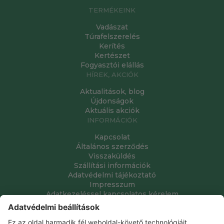
TERMÉKEINK
Vadászat
Túrafelszerelés
Kerítés
Kertészet
Fogyasztói elállás
HÍREK, AKCIÓK
Aktualitások, blog
Újdonságok
Aktuális akciók
INFORMÁCIÓK
Kapcsolat
Általános szerződés
Visszaküldés
Szállítási információk
Adatvédelmi tájékoztató
Impresszum
Adatkezeléssel kapcsolatos kérelem