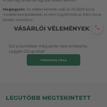
A csomag tartalmaz egy pár oldalsó keretet.
Megjegyzés
: Az oldalsó keretek csak az RC4600 kocsi
modellel kompatibilisek, és nem rögzíthetők az Arbor kocsi
korábbi verzióihoz.
call
VÁSÁRLÓI VÉLEMÉNYEK
Ezt a terméket még senki nem értékelte.
Legyen Ön az első!
Vélemény írása
LEGUTÓBB MEGTEKINTETT