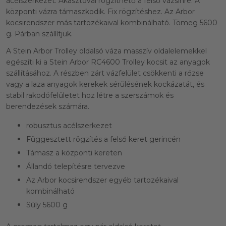
acélszerkezet. Akasztóval rögzíthető a felső vázsínre. A
központi vázra támaszkodik. Fix rögzítéshez. Az Arbor
kocsirendszer más tartozékaival kombinálható. Tömeg 5600
g. Párban szállítjuk.
A Stein Arbor Trolley oldalsó váza masszív oldalelemekkel
egészíti ki a Stein Arbor RC4600 Trolley kocsit az anyagok
szállításához. A részben zárt vázfelület csökkenti a rőzse
vagy a laza anyagok kerekek sérülésének kockázatát, és
stabil rakodófelületet hoz létre a szerszámok és
berendezések számára.
robusztus acélszerkezet
Függesztett rögzítés a felső keret gerincén
Támasz a központi kereten
Állandó telepítésre tervezve
Az Arbor kocsirendszer egyéb tartozékaival
kombinálható
Súly 5600 g