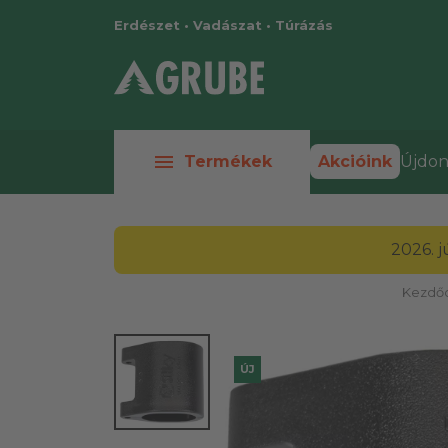
Erdészet • Vadászat • Túrázás
menu
Termékek
Akcióink
Újdon
2026. 
Kezdőo
ÚJ