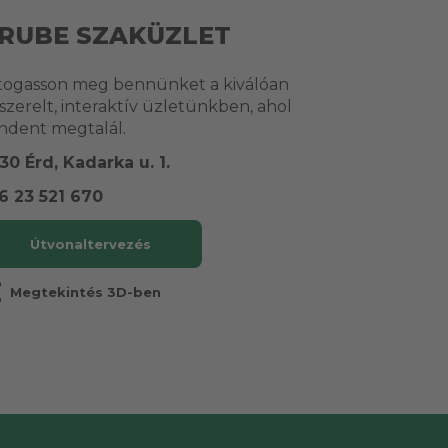
RUBE SZAKÜZLET
togasson meg bennünket a kiválóan
lszerelt, interaktív üzletünkben, ahol
ndent megtalál.
30 Érd, Kadarka u. 1.
6 23 521 670
Útvonaltervezés
r
Megtekintés 3D-ben