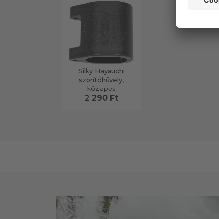
Silky Hayauchi
szorítóhüvely,
közepes
2 290 Ft