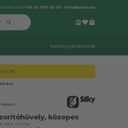
Kérdése van?
+36 30 670 85 00
•
info@grube.hu
account_circle
favorite
local_mall
Katalógus
Kapcsolat
a tart.
atrész
rtékelés
zorítóhüvely, közepes
k súlya:
0,03 kg