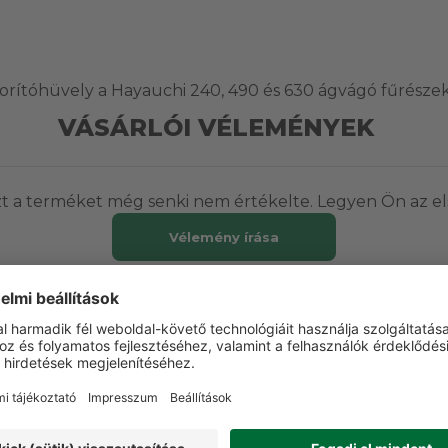
zorítóhüvely a Hayauchi 240, 490 és 630 ágvágó fűrésze
VÁSÁRLÓI VÉLEMÉNYEK
t a terméket még senki nem értékelte. Legyen Ön az el
Vélemény írása
ETT