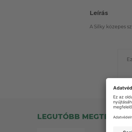
Leírás
A Silky közepes s
Ez
LEGUTÓBB MEGTEKINT