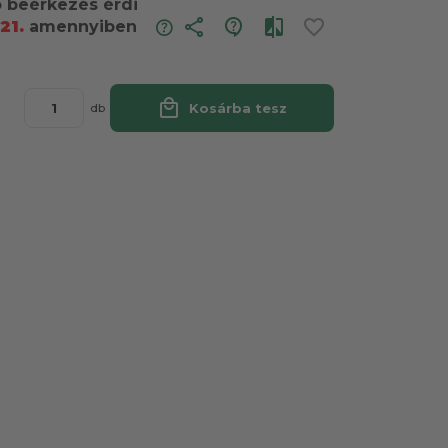
ó beérkezés érdi
share
21.
amennyiben
local_mall
Kosárba tesz
db