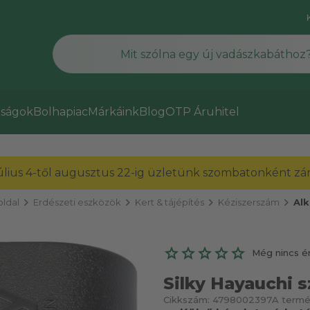
ságok
Bolhapiac
Márkáink
Blog
OTP Áruhitel
július 4-től augusztus 22-ig üzletünk szombatonként zárv
chevron_right
chevron_right
chevron_right
chevron_right
ldal
Erdészeti eszközök
Kert & tájépítés
Kéziszerszám
Alk
Még nincs é
Silky Hayauchi s
Cikkszám:
4798002397
A termé