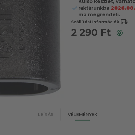
Külső készlet, várhat
raktárunkba
2026.08.
ma megrendeli.
local_shipping
Szállítási információk
2 290
Ft
LEÍRÁS
VÉLEMÉNYEK