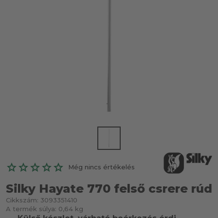
Még nincs értékelés
Silky Hayate 770 felső csrere rúd
Cikkszám:
3093351410
A termék súlya:
0,64 kg