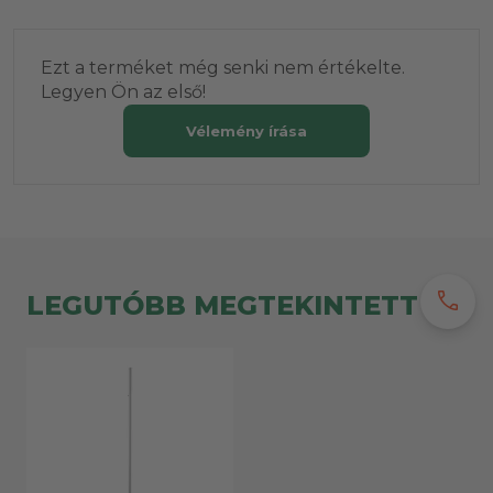
Ezt a terméket még senki nem értékelte.
Legyen Ön az első!
Vélemény írása
call
LEGUTÓBB MEGTEKINTETT