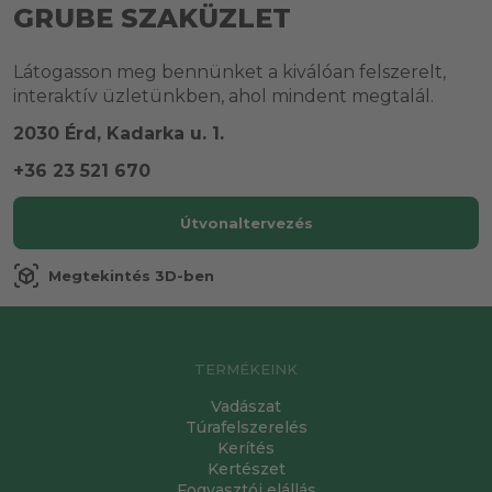
GRUBE SZAKÜZLET
Látogasson meg bennünket a kiválóan felszerelt,
interaktív üzletünkben, ahol mindent megtalál.
2030 Érd, Kadarka u. 1.
+36 23 521 670
Útvonaltervezés
view_in_ar
Megtekintés 3D-ben
TERMÉKEINK
Vadászat
Túrafelszerelés
Kerítés
Kertészet
Fogyasztói elállás