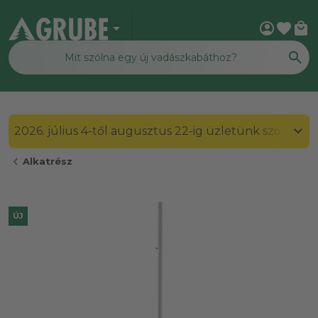
arrow_drop_down
account_circle
favorite
local_mall
2026. július 4-től augusztus 22-ig üzletünk szombato
chevron_left
Alkatrész
ÚJ