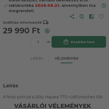
Külső készlet, várható beérkezés érdi
raktárunkba
2026.08.21.
amennyiben ma
megrendeli.
share
local_shipping
Szállítási információk
29 990
Ft
local_mall
Kosárba tesz
db
LEÍRÁS
VÉLEMÉNYEK
Leírás
A felső pótrúd a Silky Hayate 770 rúdfűrészhez illik.
VÁSÁRLÓI VÉLEMÉNYEK