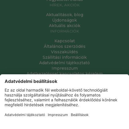
HÍREK, AKCIÓK
Aktualitások, blog
Újdonságok
Aktuális akciók
INFORMÁCIÓK
Kapcsolat
Általános szerződés
Visszaküldés
Szállítási információk
Adatvédelmi tájékoztató
Impresszum
Adatkezeléssel kapcsolatos kérelem