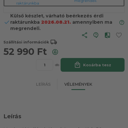
megrendeli.
raktárunkba
Külső készlet, várható beérkezés érdi
raktárunkba
2026.08.21.
amennyiben ma
megrendeli.
share
local_shipping
Szállítási információk
52 990
Ft
local_mall
Kosárba tesz
db
LEÍRÁS
VÉLEMÉNYEK
Leírás