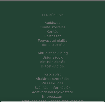
TERMÉKEINK
Vadászat
Túrafelszerelés
Kerítés
Kertészet
Fogyasztói elállás
HÍREK, AKCIÓK
Aktualitások, blog
Újdonságok
Aktuális akciók
INFORMÁCIÓK
Kapcsolat
Általános szerződés
Visszaküldés
Szállítási információk
Adatvédelmi tájékoztató
Impresszum
Adatkezeléssel kapcsolatos kérelem