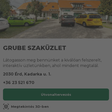
GRUBE SZAKÜZLET
Látogasson meg bennünket a kiválóan felszerelt,
interaktív üzletünkben, ahol mindent megtalál.
2030 Érd, Kadarka u. 1.
+36 23 521 670
Útvonaltervezés
view_in_ar
Megtekintés 3D-ben