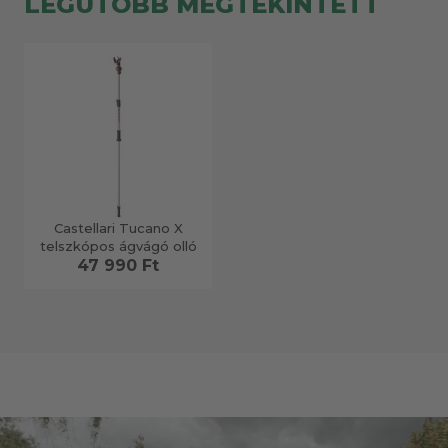
LEGUTÓBB MEGTEKINTETT
Castellari Tucano X
telszkópos ágvágó olló
47 990 Ft