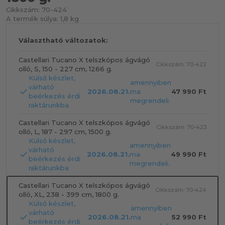
Cikkszám:
70-424
A termék súlya:
1,8 kg
Választható változatok:
Castellari Tucano X telszkópos ágvágó
Cikkszám: 70-422
olló, S, 150 - 227 cm, 1266 g.
Külső készlet,
amennyiben
várható
2026.08.21.
ma
47 990 Ft
beérkezés érdi
megrendeli.
raktárunkba
Castellari Tucano X telszkópos ágvágó
Cikkszám: 70-423
olló, L, 187 - 297 cm, 1500 g.
Külső készlet,
amennyiben
várható
2026.08.21.
ma
49 990 Ft
beérkezés érdi
megrendeli.
raktárunkba
Castellari Tucano X telszkópos ágvágó
Cikkszám: 70-424
olló, XL, 238 - 399 cm, 1800 g.
Külső készlet,
amennyiben
várható
2026.08.21.
ma
52 990 Ft
beérkezés érdi