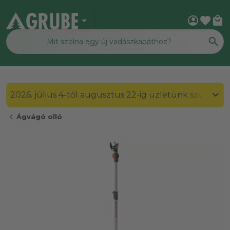
arrow_drop_down
account_circle
favorite
local_mall
2026. július 4-től augusztus 22-ig üzletünk szombato
chevron_left
Ágvágó olló