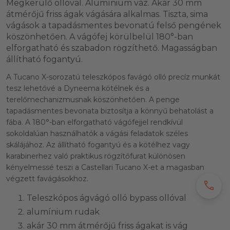
Megkerülő ollóval. Alumínium váz. Akár 30 mm
átmérőjű friss ágak vágására alkalmas. Tiszta, sima
vágások a tapadásmentes bevonatú felső pengének
köszönhetően. A vágófej körülbelül 180°-ban
elforgatható és szabadon rögzíthető. Magasságban
állítható fogantyú.
A Tucano X-sorozatú teleszkópos favágó olló precíz munkát
tesz lehetővé a Dyneema kötélnek és a
terelőmechanizmusnak köszönhetően. A penge
tapadásmentes bevonata biztosítja a könnyű behatolást a
fába. A 180°-ban elforgatható vágófejjel rendkívül
sokoldalúan használhatók a vágási feladatok széles
skálájához. Az állítható fogantyú és a kötélhez vagy
karabinerhez való praktikus rögzítőfurat különösen
kényelmessé teszi a Castellari Tucano X-et a magasban
végzett favágásokhoz.
call
Teleszkópos ágvágó olló bypass ollóval
alumínium rudak
akár 30 mm átmérőjű friss ágakat is vág