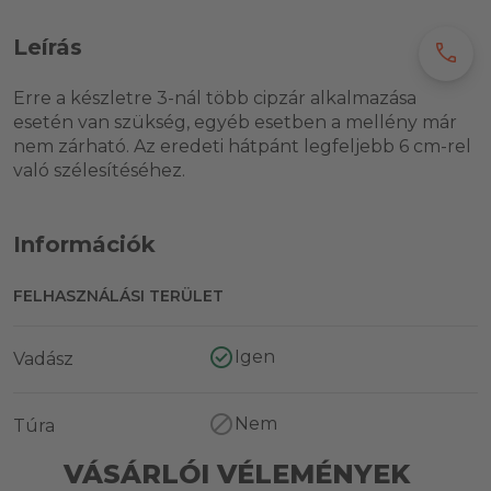
Leírás
call
Erre a készletre 3-nál több cipzár alkalmazása
esetén van szükség, egyéb esetben a mellény már
nem zárható. Az eredeti hátpánt legfeljebb 6 cm-rel
való szélesítéséhez.
Információk
FELHASZNÁLÁSI TERÜLET
Igen
Vadász
Nem
Túra
VÁSÁRLÓI VÉLEMÉNYEK