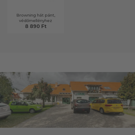
Browning hát pánt,
védőmellényhez
8 890 Ft