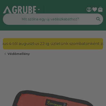
arrow_drop_down
account_circle
favorite
local_mall
2026. július 4-től augusztus 22-ig üzletünk szombato
chevron_left
Védőmellény