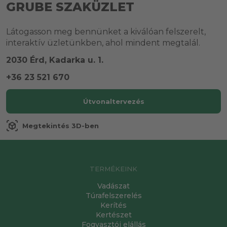
GRUBE SZAKÜZLET
Látogasson meg bennünket a kiválóan felszerelt,
interaktív üzletünkben, ahol mindent megtalál.
2030 Érd, Kadarka u. 1.
+36 23 521 670
Útvonaltervezés
view_in_ar
Megtekintés 3D-ben
TERMÉKEINK
Vadászat
Túrafelszerelés
Kerítés
Kertészet
Fogyasztói elállás