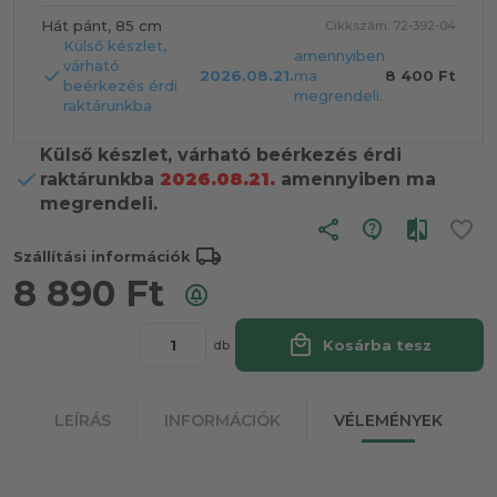
Hát pánt, 85 cm
Cikkszám: 72-392-04
Külső készlet,
amennyiben
várható
2026.08.21.
ma
8 400 Ft
beérkezés érdi
megrendeli.
raktárunkba
Külső készlet, várható beérkezés érdi
raktárunkba
2026.08.21.
amennyiben ma
megrendeli.
share
local_shipping
Szállítási információk
8 890
Ft
local_mall
Kosárba tesz
db
LEÍRÁS
INFORMÁCIÓK
VÉLEMÉNYEK