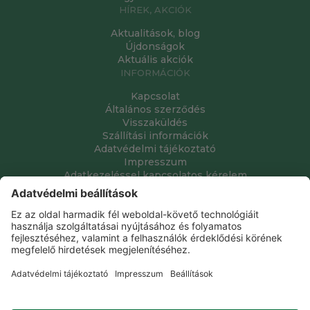
HÍREK, AKCIÓK
Aktualitások, blog
Újdonságok
Aktuális akciók
INFORMÁCIÓK
Kapcsolat
Általános szerződés
Visszaküldés
Szállítási információk
Adatvédelmi tájékoztató
Impresszum
Adatkezeléssel kapcsolatos kérelem