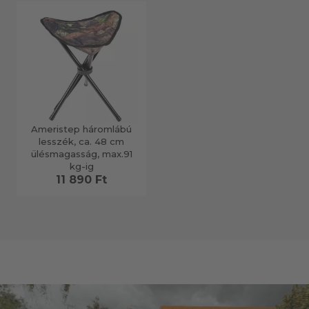
Ameristep háromlábú
lesszék, ca. 48 cm
ülésmagasság, max.91
kg-ig
11 890 Ft