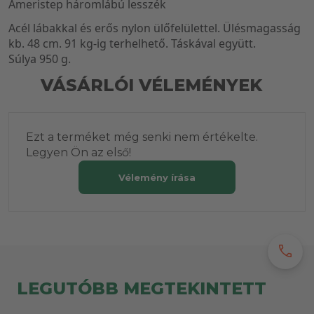
Ameristep háromlábú lesszék
A
cél lábakkal és erős nylon ülőfelülett
el
. Ülésmagasság
kb. 48 cm. 91 kg
-ig terhelhető. Táskával
együtt
.
Súly
a
950 g.
VÁSÁRLÓI VÉLEMÉNYEK
Ezt a terméket még senki nem értékelte.
Legyen Ön az első!
Vélemény írása
call
LEGUTÓBB MEGTEKINTETT