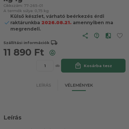
Cikkszám:
77-265-01
A termék súlya:
0,75 kg
Külső készlet, várható beérkezés érdi
raktárunkba
2026.08.21.
amennyiben ma
megrendeli.
share
local_shipping
Szállítási információk
11 890
Ft
local_mall
Kosárba tesz
db
LEÍRÁS
VÉLEMÉNYEK
Leírás