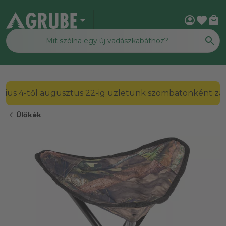
arrow_drop_down
account_circle
favorite
local_mall
2026. július 4-től augusztus 22-ig üzletünk szombato
chevron_left
Ülőkék