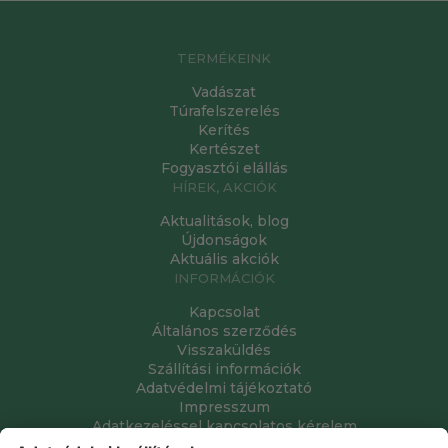
TERMÉKEINK
Vadászat
Túrafelszerelés
Kerítés
Kertészet
Fogyasztói elállás
HÍREK, AKCIÓK
Aktualitások, blog
Újdonságok
Aktuális akciók
INFORMÁCIÓK
Kapcsolat
Általános szerződés
Visszaküldés
Szállítási információk
Adatvédelmi tájékoztató
Impresszum
Adatkezeléssel kapcsolatos kérelem