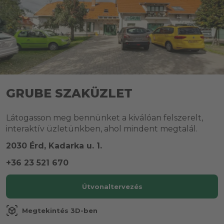
GRUBE SZAKÜZLET
Látogasson meg bennünket a kiválóan felszerelt,
interaktív üzletünkben, ahol mindent megtalál.
2030 Érd, Kadarka u. 1.
+36 23 521 670
Útvonaltervezés
view_in_ar
Megtekintés 3D-ben