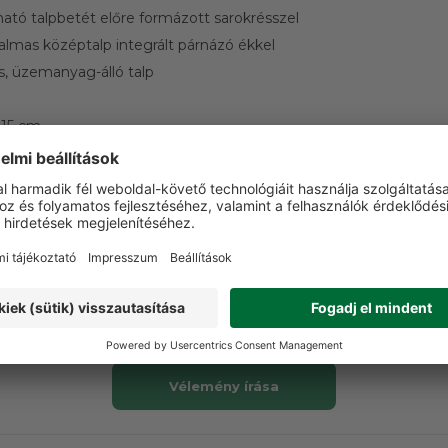
ató talpbetét előre formázott sarokrésszel
almas középtalp integrált párnázó ékkel
, üzemanyag-álló talp
 15 cm
es méret)
VÁSÁRLÓI VÉLEMÉNYEK
t a terméket még senki nem értékelte. Legyen Ön az el
Vélemény írása