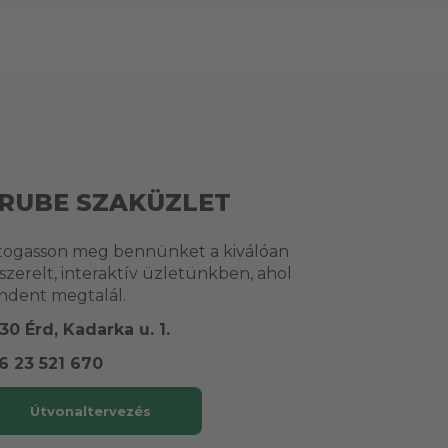
RUBE SZAKÜZLET
togasson meg bennünket a kiválóan
lszerelt, interaktív üzletünkben, ahol
ndent megtalál.
30 Érd, Kadarka u. 1.
6 23 521 670
Útvonaltervezés