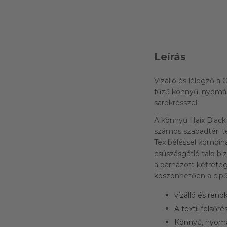
Leírás
Vízálló és lélegző a
fűző könnyű, nyomás
sarokrésszel.
A könnyű Haix Black
számos szabadtéri te
Tex béléssel kombiná
csúszásgátló talp bi
a párnázott kétréte
köszönhetően a cipő 
vízálló és ren
A textil felső
Könnyű, nyomá