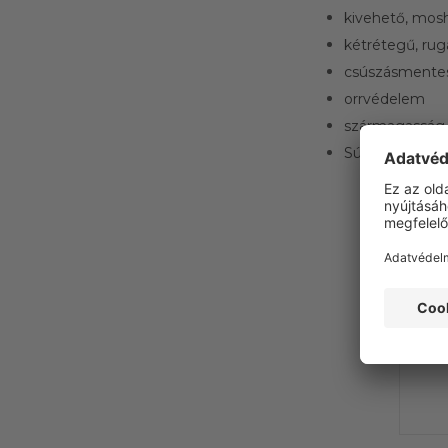
kivehető, mosh
kétrétegű, rug
csúszásmentes
orrvédelem
szármagasság
Súly 1110 g (9-
Ez