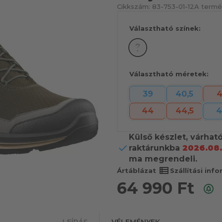
Cikkszám:
83-753-01-12
A termék
Választható színek:
Választható méretek:
39
40,5
4
44
44,5
4
Külső készlet, várhat
raktárunkba
2026.08.
ma megrendeli.
view_list
Ártáblázat
Szállítási inf
64 990
Ft
LEÍRÁS
VÉLEMÉNYEK