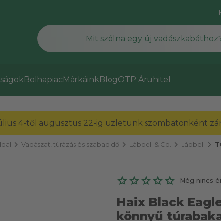
ságok
Bolhapiac
Márkáink
Blog
OTP Áruhitel
július 4-től augusztus 22-ig üzletünk szombatonként zárv
chevron_right
chevron_right
chevron_right
chevron_right
ldal
Vadászat, túrázás és szabadidő
Lábbeli & Co.
Lábbeli
T
Még nincs é
Haix Black Eagl
könnyű túrabaka