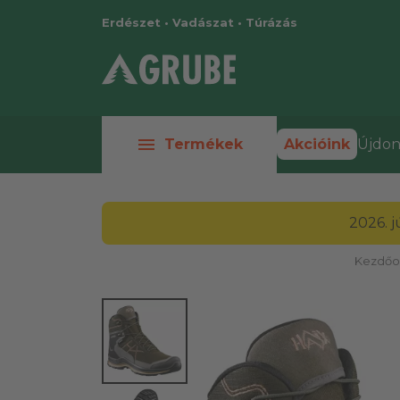
Erdészet • Vadászat • Túrázás
menu
Termékek
Akcióink
Újdon
2026. 
Kezdőo