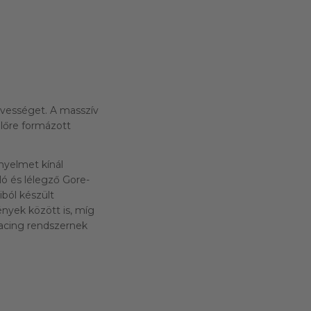
edvességet. A masszív
lőre formázott
nyelmet kínál
ló és lélegző Gore-
iból készült
ények között is, míg
Lacing rendszernek