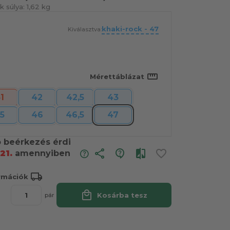
 súlya:
1,62 kg
khaki-rock - 47
Kiválasztva:
straighten
Mérettáblázat
1
42
42,5
43
5
46
46,5
47
ó beérkezés érdi
share
21.
amennyiben
local_shipping
ormációk
local_mall
Kosárba tesz
pár