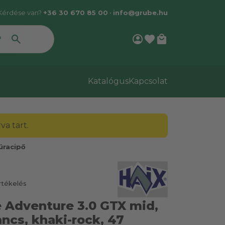
Kérdése van?
+36 30 670 85 00
•
info@grube.hu
account_circle
favorite
local_mall
Katalógus
Kapcsolat
a tart.
úracipő
rtékelés
e Adventure 3.0 GTX mid,
ncs, khaki-rock, 47