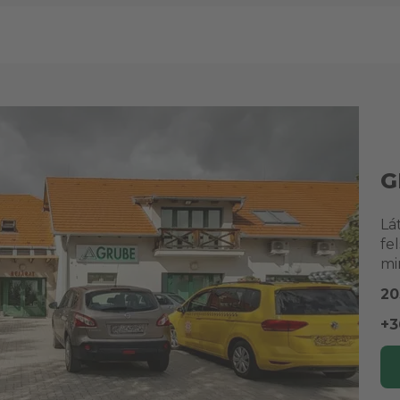
G
Lá
fe
mi
20
+3