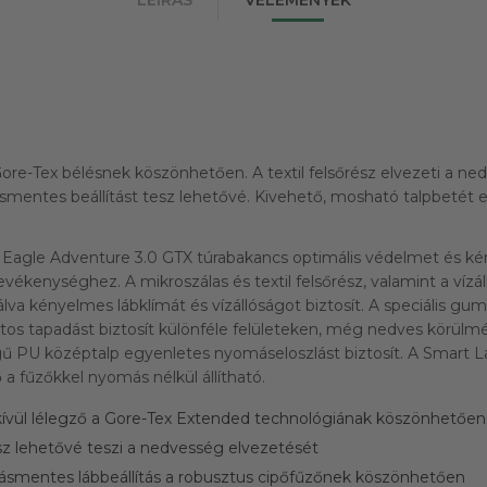
 Gore-Tex bélésnek köszönhetően. A textil felsőrész elvezeti a n
mentes beállítást tesz lehetővé. Kivehető, mosható talpbetét e
 Eagle Adventure 3.0 GTX túrabakancs optimális védelmet és ké
vékenységhez. A mikroszálas és textil felsőrész, valamint a vízál
lva kényelmes lábklímát és vízállóságot biztosít. A speciális gum
ztos tapadást biztosít különféle felületeken, még nedves körülm
gű PU középtalp egyenletes nyomáseloszlást biztosít. A Smart 
a fűzőkkel nyomás nélkül állítható.
dkívül lélegző a Gore-Tex Extended technológiának köszönhetően
rész lehetővé teszi a nedvesség elvezetését
smentes lábbeállítás a robusztus cipőfűzőnek köszönhetően