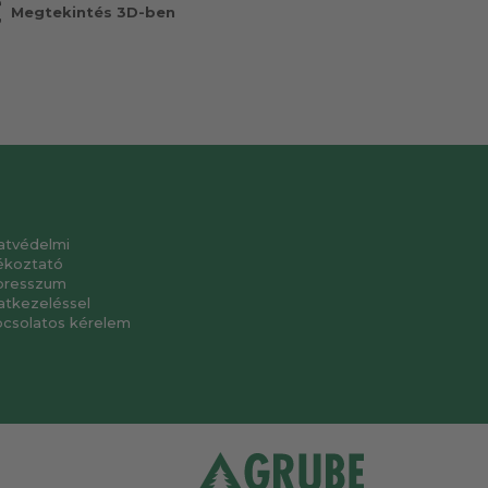
r
Megtekintés 3D-ben
atvédelmi
ékoztató
presszum
atkezeléssel
pcsolatos kérelem