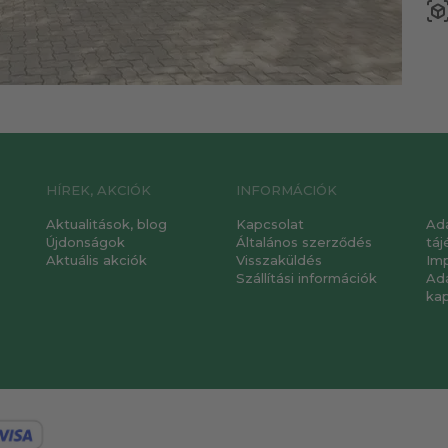
view_in_a
HÍREK, AKCIÓK
INFORMÁCIÓK
Aktualitások, blog
Kapcsolat
Ad
Újdonságok
Általános szerződés
táj
Aktuális akciók
Visszaküldés
Im
Szállítási információk
Ad
ka