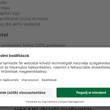
oliv
unisex
sapka / cap
poliészter külső és bélés
g idő, aktív vadászat
tel
poliészter; bélés: 100% poliészter.
sztó kezelés; XTretch Dynamic; HARTWARE.
asználás
adászat, túrázás és minden olyan outdoor helyzet, ahol fo
ezelés.