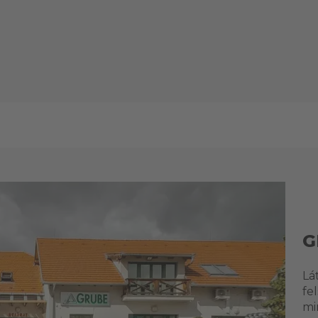
G
Lá
fe
mi