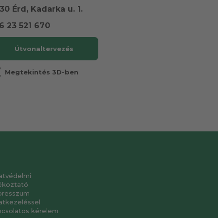
30 Érd, Kadarka u. 1.
6 23 521 670
Útvonaltervezés
r
Megtekintés 3D-ben
atvédelmi
ékoztató
presszum
atkezeléssel
pcsolatos kérelem