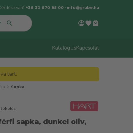
Kérdése van?
+36 30 670 85 00
•
info@grube.hu
account_circle
favorite
local_mall
Katalógus
Kapcsolat
a tart.
chevron_right
pka
Sapka
rtékelés
érfi sapka, dunkel oliv,