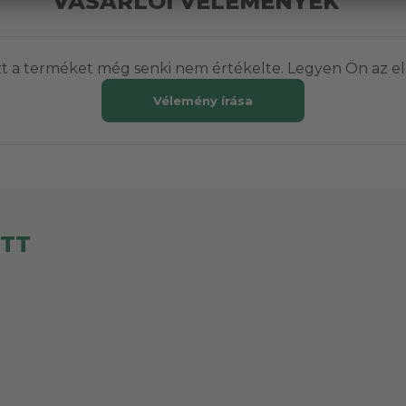
VÁSÁRLÓI VÉLEMÉNYEK
t a terméket még senki nem értékelte. Legyen Ön az el
Vélemény írása
ETT