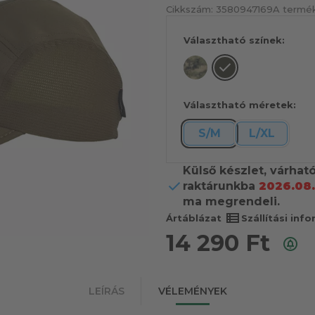
Cikkszám:
3580947169
A termék
Választható színek:
Választható méretek:
S/M
L/XL
Külső készlet, várhat
raktárunkba
2026.08.
ma megrendeli.
view_list
Ártáblázat
Szállítási inf
14 290
Ft
LEÍRÁS
VÉLEMÉNYEK