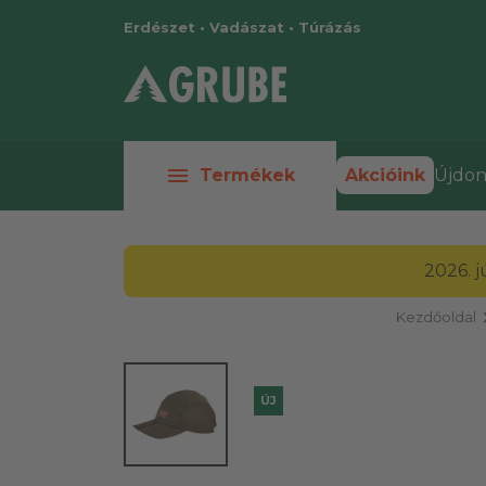
Erdészet • Vadászat • Túrázás
menu
Termékek
Akcióink
Újdon
2026. 
chevr
Kezdőoldal
ÚJ