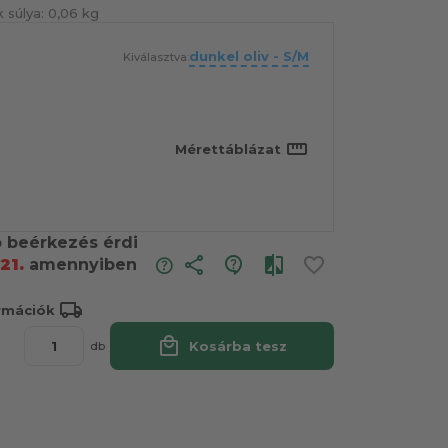
 súlya:
0,06 kg
dunkel oliv - S/M
Kiválasztva:
straighten
Mérettáblázat
ó beérkezés érdi
share
21.
amennyiben
local_shipping
ormációk
local_mall
Kosárba tesz
db