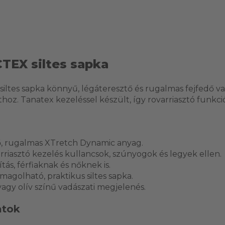
CTEX siltes sapka
 siltes sapka könnyű, légáteresztő és rugalmas fejfedő v
oz. Tanatex kezeléssel készült, így rovarriasztó funkciót
, rugalmas XTretch Dynamic anyag.
rriasztó kezelés kullancsok, szúnyogok és legyek ellen.
ítás, férfiaknak és nőknek is.
agolható, praktikus siltes sapka.
vagy olív színű vadászati megjelenés.
atok