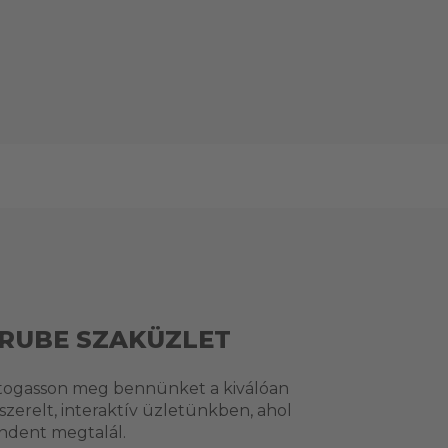
RUBE SZAKÜZLET
togasson meg bennünket a kiválóan
lszerelt, interaktív üzletünkben, ahol
ndent megtalál.