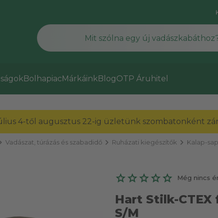
ságok
Bolhapiac
Márkáink
Blog
OTP Áruhitel
július 4-től augusztus 22-ig üzletünk szombatonként zárv
on_right
chevron_right
chevron_right
Vadászat, túrázás és szabadidő
Ruházati kiegészítők
Kalap-sa
Még nincs é
Hart Stilk-CTEX f
S/M