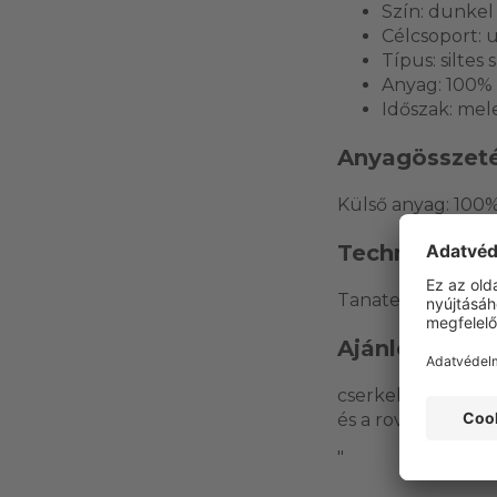
Szín: dunkel 
Célcsoport: 
Típus: siltes 
Anyag: 100% 
Időszak: mele
Anyagösszeté
Külső anyag: 100% 
Technológiák
Tanatex rovarria
Ajánlott felh
cserkelés, nyári v
és a rovarriasztó k
"