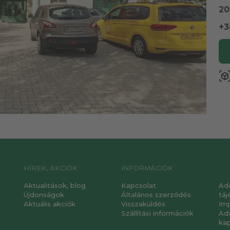
20
+3
view_in_a
HÍREK, AKCIÓK
INFORMÁCIÓK
Aktualitások, blog
Kapcsolat
Ad
Újdonságok
Általános szerződés
táj
Aktuális akciók
Visszaküldés
Im
Szállítási információk
Ad
ka