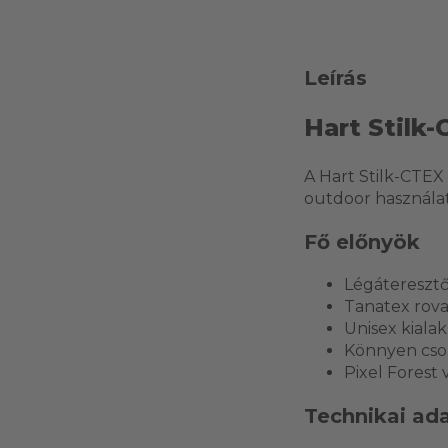
Leírás
Hart Stilk-
A Hart Stilk-CTEX
outdoor használath
Fő előnyök
Légáteresztő
Tanatex rova
Unisex kialak
Könnyen csom
Pixel Forest 
Technikai ad