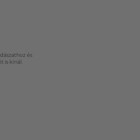
adászathoz és
 is kínál.