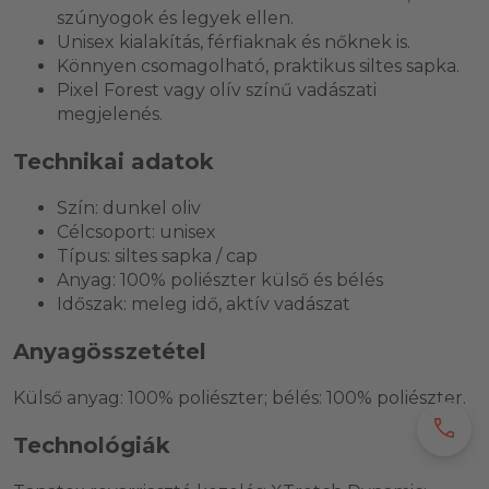
szúnyogok és legyek ellen.
Unisex kialakítás, férfiaknak és nőknek is.
Könnyen csomagolható, praktikus siltes sapka.
Pixel Forest vagy olív színű vadászati
megjelenés.
Technikai adatok
Szín: dunkel oliv
Célcsoport: unisex
Típus: siltes sapka / cap
Anyag: 100% poliészter külső és bélés
Időszak: meleg idő, aktív vadászat
Anyagösszetétel
Külső anyag: 100% poliészter; bélés: 100% poliészter.
call
Technológiák