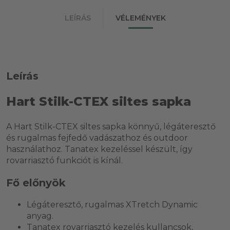
LEÍRÁS
VÉLEMÉNYEK
Leírás
Hart Stilk-CTEX siltes sapka
A Hart Stilk-CTEX siltes sapka könnyű, légáteresztő
és rugalmas fejfedő vadászathoz és outdoor
használathoz. Tanatex kezeléssel készült, így
rovarriasztó funkciót is kínál.
Fő előnyök
Légáteresztő, rugalmas XTretch Dynamic
anyag.
Tanatex rovarriasztó kezelés kullancsok,