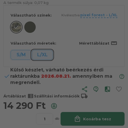
A termék súlya:
0,07 kg
pixel forest - L/XL
Választható színek:
Kiválasztva:
straighten
Választható méretek:
Mérettáblázat
S/M
L/XL
Külső készlet, várható beérkezés érdi
raktárunkba
2026.08.21.
amennyiben ma
megrendeli.
share
view_list
local_shipping
Ártáblázat
Szállítási információk
14 290
Ft
local_mall
Kosárba tesz
db