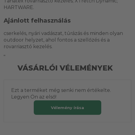
Tanatex rovarriasztó kezelés; XTretch Dynamic;
HARTWARE.
Ajánlott felhasználás
cserkelés, nyári vadászat, túrázás és minden olyan
outdoor helyzet, ahol fontos a szellőzés és a
rovarriasztó kezelés.
"
VÁSÁRLÓI VÉLEMÉNYEK
Ezt a terméket még senki nem értékelte.
Legyen Ön az első!
Vélemény írása