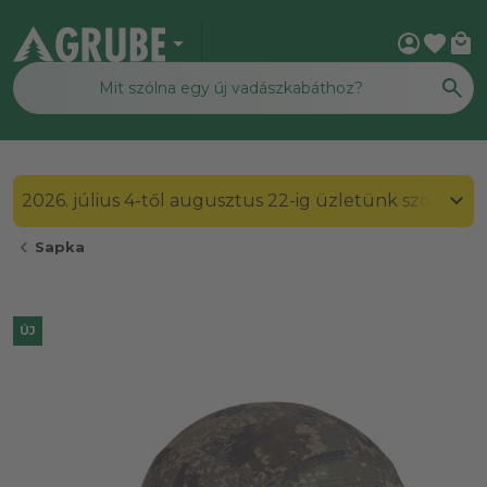
arrow_drop_down
account_circle
favorite
local_mall
2026. július 4-től augusztus 22-ig üzletünk szombato
chevron_left
Sapka
ÚJ