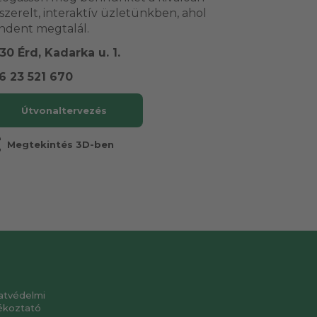
lszerelt, interaktív üzletünkben, ahol
ndent megtalál.
30 Érd, Kadarka u. 1.
6 23 521 670
Útvonaltervezés
r
Megtekintés 3D-ben
atvédelmi
ékoztató