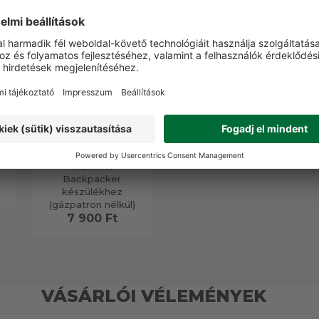
Thermacell 48-órás
utántöltő
Backpacker
készülékhez
(gázpatron nélkül)
7 900 Ft
VÁSÁRLÓI VÉLEMÉNYEK