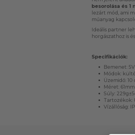
besorolása és 1 
lezárt mód, ami m
műanyag kapcsoló é
Ideális partner l
horgászathoz is és 
Specifikációk:
Bemenet: 5V
Módok: kültér
Üzemidő: 10 
Méret: 61m
Súly: 229g±5
Tartozékok: 
Vízállóság: I