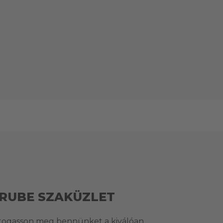
RUBE SZAKÜZLET
togasson meg bennünket a kiválóan