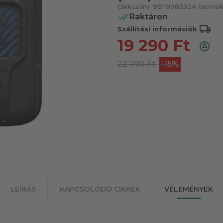
Cikkszám:
9911998330
A termék 
Raktáron
local_shipping
Szállítási információk
19 290
Ft
22 790
Ft
-15%
LEÍRÁS
KAPCSOLÓDÓ CIKKEK
VÉLEMÉNYEK