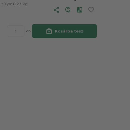
súlya:
0,23 kg
share
local_mall
Kosárba tesz
db