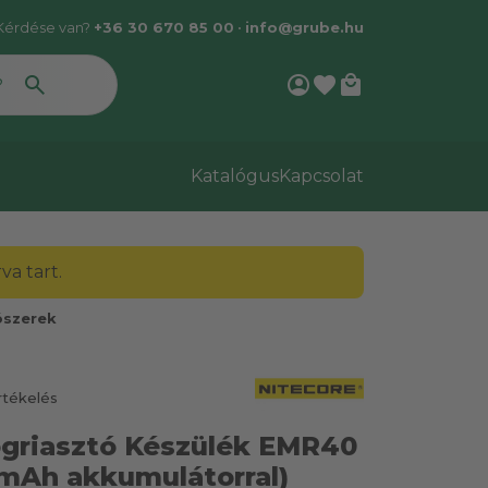
Kérdése van?
+36 30 670 85 00
•
info@grube.hu
account_circle
favorite
local_mall
Katalógus
Kapcsolat
a tart.
ószerek
rtékelés
ogriasztó Készülék EMR40
mAh akkumulátorral)