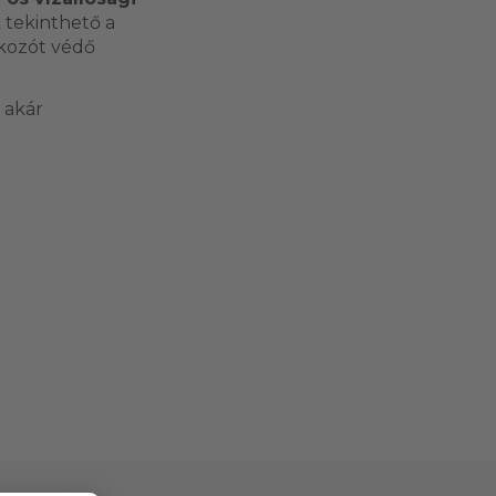
 tekinthető a
akozót védő
 akár