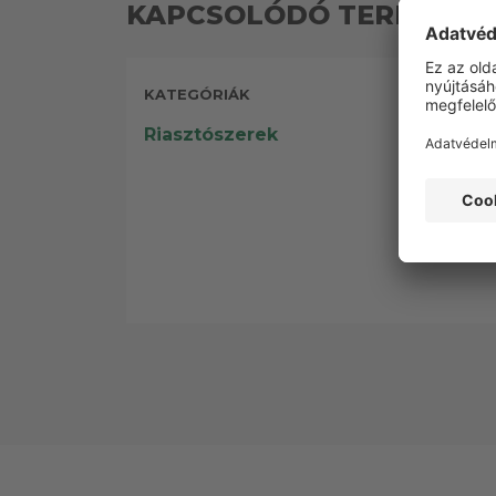
KAPCSOLÓDÓ TERMÉKEK
KATEGÓRIÁK
Riasztószerek