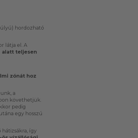
súlyú) hordozható
látja el. A
 alatt teljesen
lmi zónát hoz
punk, a
bon követhetjük.
akkor pedig
 utána egy hosszú
hátizsákra, így
-ös vízállósági