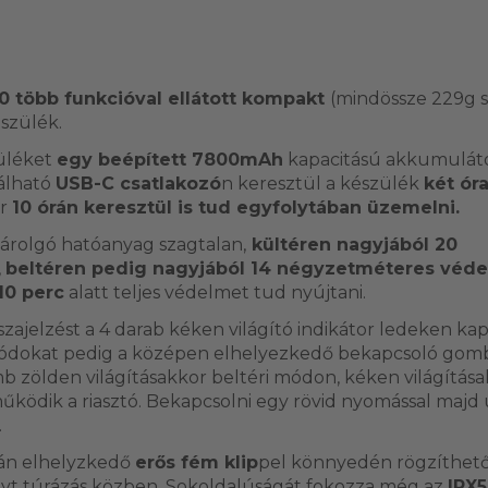
 több funkcióval ellátott kompakt
(mindössze 229g 
szülék.
züléket
egy beépített 7800mAh
kapacitású akkumulátor 
lálható
USB-C csatlakozó
n keresztül a készülék
két óra
ár
10 órán keresztül is tud egyfolytában üzemelni.
árolgó hatóanyag szagtalan,
kültéren nagyjából 20
,
beltéren pedig nagyjából 14 négyzetméteres véde
10 perc
alatt teljes védelmet tud nyújtani.
sszajelzést a 4 darab kéken világító indikátor ledeken ka
ódokat pedig a középen elhelyezkedő bekapcsoló gom
 zölden világításakkor beltéri módon, kéken világítás
ködik a riasztó. Bekapcsolni egy rövid nyomással majd
.
ján elhelyzkedő
erős fém klip
pel könnyedén rögzíthető 
lyt túrázás közben. Sokoldalúságát fokozza még az
IPX5