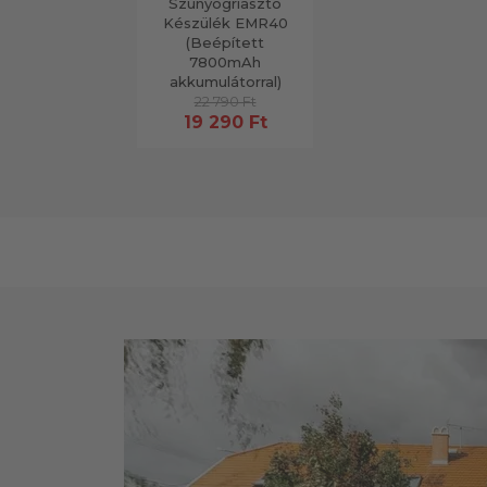
Szúnyogriasztó
Készülék EMR40
(Beépített
7800mAh
akkumulátorral)
22 790 Ft
19 290 Ft