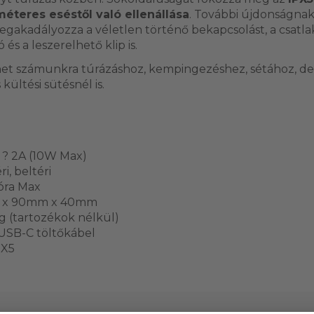
méteres eséstől való ellenállása
. További újdonságnak
egakadályozza a véletlen történő bekapcsolást, a csatl
s a leszerelhető klip is.
ehet számunkra túrázáshoz, kempingezéshez, sétához, de
kültési sütésnél is.
 ? 2A (10W Max)
i, beltéri
óra Max
m x 90mm x 40mm
g (tartozékok nélkül)
USB-C töltőkábel
PX5