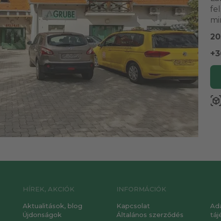
fe
mi
20
+3
view_in_a
HÍREK, AKCIÓK
INFORMÁCIÓK
Aktualitások, blog
Kapcsolat
Ad
Újdonságok
Általános szerződés
táj