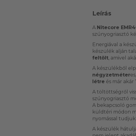
Leírás
A
Nitecore EMR40
szúnyogriasztó ké
Energiával a kés
készülék alján ta
feltölt
, amivel ak
A készülékből elp
négyzetméter
es
létre
és már akár
A töltöttségről vi
szúnyogriasztó m
A bekapcsoló gomb
küldtéri módon mű
nyomással tudjuk
A készülék hátul
nem jelent akadá