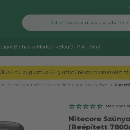
ságok
Bolhapiac
Márkáink
Blog
OTP Áruhitel
július 4-től augusztus 22-ig üzletünk szombatonként zárv
chevron_right
chevron_right
chevron_right
dal
Vadászat, túrázás és szabadidő
Ápoló & védőszer
Riaszt
Még nincs é
Nitecore Szúny
(Beépített 7800