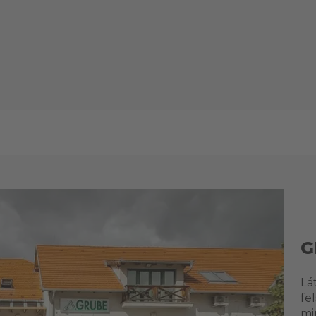
G
Lá
fe
mi