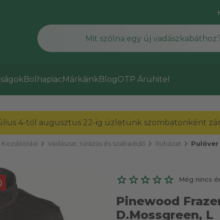
ságok
Bolhapiac
Márkáink
Blog
OTP Áruhitel
július 4-től augusztus 22-ig üzletünk szombatonként zárv
chevron_right
chevron_right
chevron_right
Kezdőoldal
Vadászat, túrázás és szabadidő
Ruházat
Pulóver
Még nincs é
fo
Pinewood Frazer 
D.Mossgreen, L