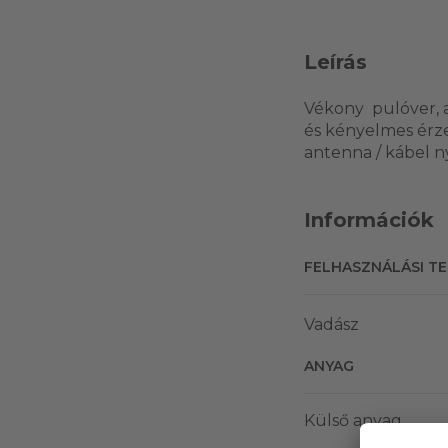
Leírás
Vékony pulóver, a
és kényelmes érze
antenna / kábel n
Információk
FELHASZNÁLÁSI T
Vadász
ANYAG
Külső anyag