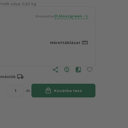
rmék súlya:
0,65 kg
D.Mossgreen - L
Kiválasztva:
straighten
Mérettáblázat
share
local_shipping
ormációk
local_mall
Kosárba tesz
db