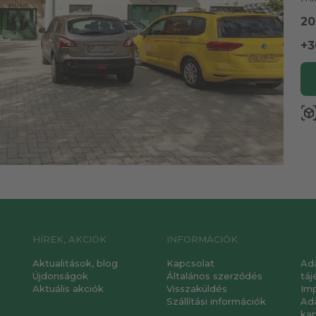
20
+3
view_in_a
HÍREK, AKCIÓK
INFORMÁCIÓK
Aktualitások, blog
Kapcsolat
Ad
Újdonságok
Általános szerződés
táj
Aktuális akciók
Visszaküldés
Im
Szállítási információk
Ad
ka