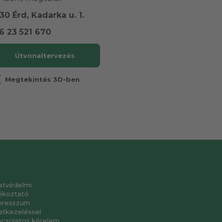
30 Érd, Kadarka u. 1.
6 23 521 670
Útvonaltervezés
r
Megtekintés 3D-ben
atvédelmi
ékoztató
presszum
atkezeléssel
pcsolatos kérelem