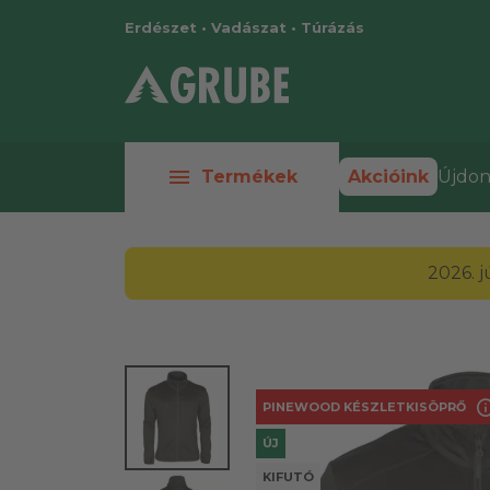
Erdészet • Vadászat • Túrázás
menu
Termékek
Akcióink
Újdon
2026. 
in
PINEWOOD KÉSZLETKISÖPRŐ
ÚJ
KIFUTÓ