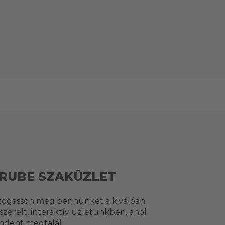
RUBE SZAKÜZLET
togasson meg bennünket a kiválóan
lszerelt, interaktív üzletünkben, ahol
ndent megtalál.