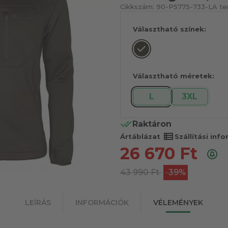
Cikkszám:
90-P5775-733-L
A te
Választható színek:
Választható méretek:
L
3XL
Raktáron
view_list
Ártáblázat
Szállítási inf
26 670
Ft
43 990
Ft
-39%
LEÍRÁS
INFORMÁCIÓK
VÉLEMÉNYEK