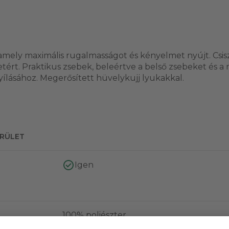
mely maximális rugalmasságot és kényelmet nyújt. Csis
tért. Praktikus zsebek, beleértve a belső zsebeket és a 
yílásához. Megerősített hüvelykujj lyukakkal.
ERÜLET
Igen
100% poliészter