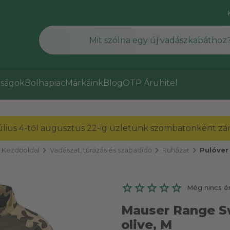
ságok
Bolhapiac
Márkáink
Blog
OTP Áruhitel
július 4-től augusztus 22-ig üzletünk szombatonként zárv
chevron_right
chevron_right
chevron_right
Kezdőoldal
Vadászat, túrázás és szabadidő
Ruházat
Pulóver
Még nincs é
Mauser Range Swe
olive, M