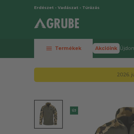
Erdészet • Vadászat • Túrázás
menu
Termékek
Akcióink
Újdon
2026. 
ÚJ