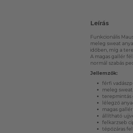
Leírás
Funkcionális Maus
meleg sweat anyag
időben, míg a tere
A magas gallér fél
normál szabás ped
Jellemzők:
férfi vadászp
meleg sweat 
terepmintás g
lélegző anya
magas gallér 
állítható uj
felkarzseb ci
tépőzáras fe