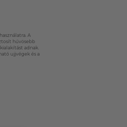
használatra. A
iztosít hűvösebb
kialakítást adnak.
ható ujjvégek és a