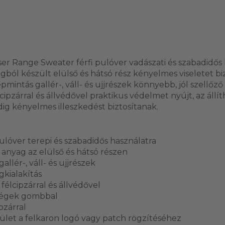
er Range Sweater férfi pulóver vadászati és szabadidős 
ból készült elülső és hátsó rész kényelmes viseletet b
pmintás gallér-, váll- és ujjrészek könnyebb, jól szellőző 
cipzárral és állvédővel praktikus védelmet nyújt, az állít
ig kényelmes illeszkedést biztosítanak.
ulóver terepi és szabadidős használatra
anyag az elülső és hátsó részen
allér-, váll- és ujjrészek
gkialakítás
félcipzárral és állvédővel
jvégek gombbal
pzárral
lület a felkaron logó vagy patch rögzítéséhez