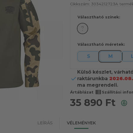
Cikkszám:
3034212723
A termék
Választható színek:
Választható méretek:
S
M
Külső készlet, várhat
raktárunkba
2026.08.
ma megrendeli.
view_list
Ártáblázat
Szállítási inf
35 890
Ft
LEÍRÁS
VÉLEMÉNYEK