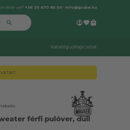
Kérdése van?
+36 30 670 85 00
•
info@grube.hu
account_circle
favorite
local_mall
Katalógus
Kapcsolat
a tart.
rtékelés
ater férfi pulóver, dull