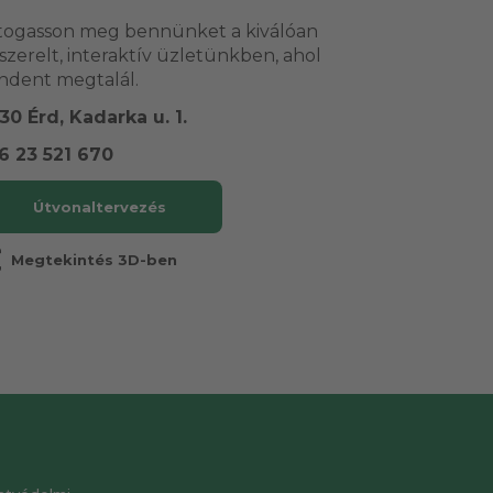
togasson meg bennünket a kiválóan
lszerelt, interaktív üzletünkben, ahol
ndent megtalál.
30 Érd, Kadarka u. 1.
6 23 521 670
Útvonaltervezés
r
Megtekintés 3D-ben