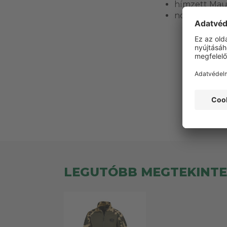
hímzett Maus
normál szab
Ez
LEGUTÓBB MEGTEKINT