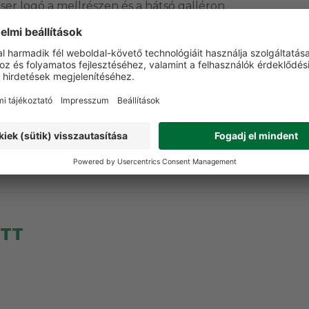
er logó a mellrészen és a hátsó galléron
ás
VÁSÁRLÓI VÉLEMÉNYEK
t a terméket még senki nem értékelte. Legyen Ön az el
Vélemény írása
ETT