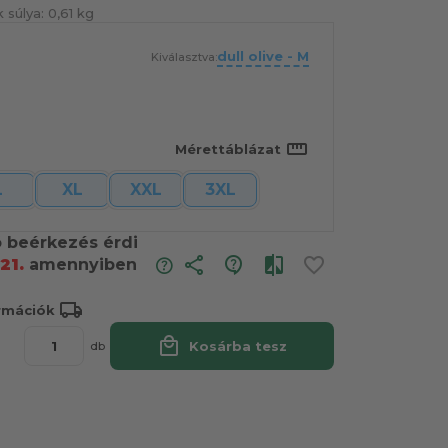
 súlya:
0,61 kg
dull olive - M
Kiválasztva:
straighten
Mérettáblázat
L
XL
XXL
3XL
ó beérkezés érdi
share
21.
amennyiben
local_shipping
ormációk
local_mall
Kosárba tesz
db