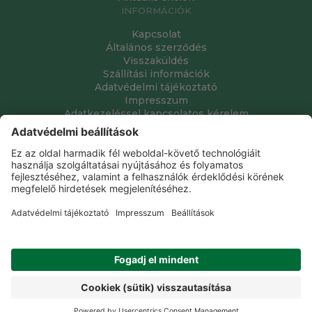
INFORMÁCIÓK
Kapcsolat
Általános szerződés
Visszaküldés
Szállítási információk
Adatvédelmi tájékoztató
Impresszum
Adatkezeléssel kapcsolatos kérelem
Grube Kft. © 2009 - 2026. Minden jog fenntartva. All rights
reserved.
Tervezte és készítette:
Vision-Software, az Octopus 8 ERP
forgalmazója
.