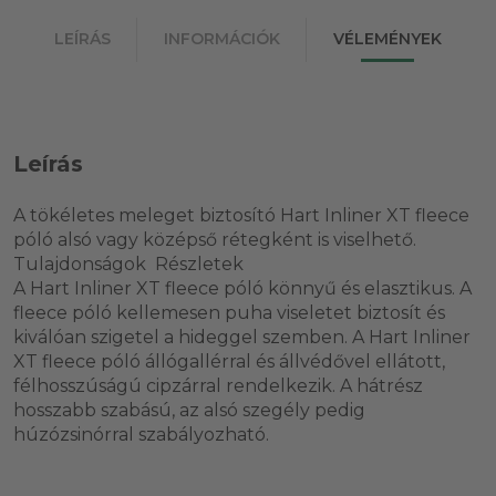
LEÍRÁS
INFORMÁCIÓK
VÉLEMÉNYEK
Leírás
A tökéletes meleget biztosító Hart Inliner XT fleece
póló alsó vagy középső rétegként is viselhető.
Tulajdonságok Részletek
A Hart Inliner XT fleece póló könnyű és elasztikus. A
fleece póló kellemesen puha viseletet biztosít és
kiválóan szigetel a hideggel szemben. A Hart Inliner
XT fleece póló állógallérral és állvédővel ellátott,
félhosszúságú cipzárral rendelkezik. A hátrész
hosszabb szabású, az alsó szegély pedig
húzózsinórral szabályozható.