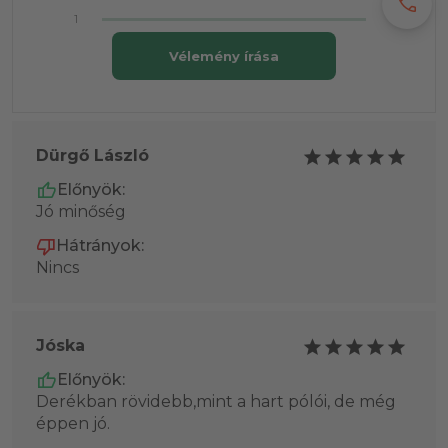
call
1
Vélemény írása
Dürgő László
Előnyök:
Jó minőség
Hátrányok:
Nincs
Jóska
Előnyök:
Derékban rövidebb,mint a hart pólói, de még
éppen jó.