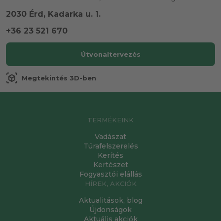
2030 Érd, Kadarka u. 1.
+36 23 521 670
Útvonaltervezés
view_in_ar
Megtekintés 3D-ben
TERMÉKEINK
Vadászat
Túrafelszerelés
Kerítés
Kertészet
Fogyasztói elállás
HÍREK, AKCIÓK
Aktualitások, blog
Újdonságok
Aktuális akciók