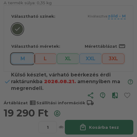
A termék súlya:
0,35 kg
zöld - M
Választható színek:
Kiválasztva:
straighten
Választható méretek:
Mérettáblázat
M
L
XL
XXL
3XL
Külső készlet, várható beérkezés érdi
raktárunkba
2026.08.21.
amennyiben ma
megrendeli.
share
view_list
local_shipping
Ártáblázat
Szállítási információk
19 290
Ft
local_mall
Kosárba tesz
db