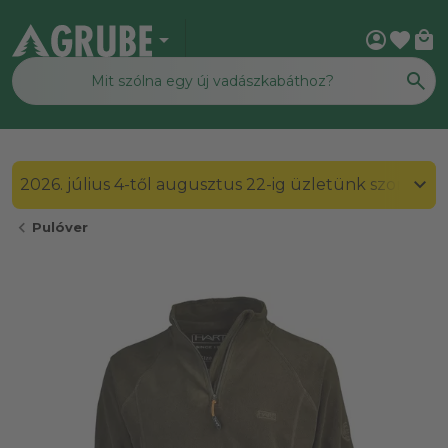
arrow_drop_down
account_circle
favorite
local_mall
2026. július 4-től augusztus 22-ig üzletünk szombato
chevron_left
Pulóver