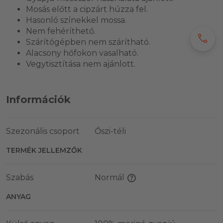
Mosás előtt a cipzárt húzza fel.
Hasonló színekkel mossa.
Nem fehéríthető.
call
Szárítógépben nem szárítható.
Alacsony hőfokon vasalható.
Vegytisztítása nem ajánlott.
Információk
Szezonális csoport
Őszi-téli
TERMÉK JELLEMZŐK
Szabás
Normál
ANYAG