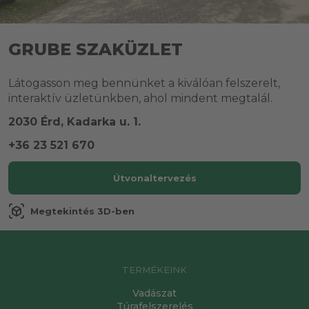
GRUBE SZAKÜZLET
Látogasson meg bennünket a kiválóan felszerelt,
interaktív üzletünkben, ahol mindent megtalál.
2030 Érd, Kadarka u. 1.
+36 23 521 670
Útvonaltervezés
view_in_ar
Megtekintés 3D-ben
TERMÉKEINK
Vadászat
Túrafelszerelés