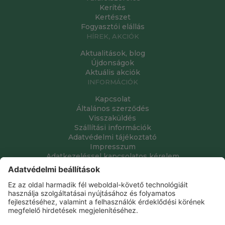
Kerítés
Kertészet
Fogyasztói elállás
HÍREK, AKCIÓK
Aktualitások, blog
Újdonságok
Aktuális akciók
INFORMÁCIÓK
Kapcsolat
Általános szerződés
Visszaküldés
Szállítási információk
Adatvédelmi tájékoztató
Impresszum
Adatkezeléssel kapcsolatos kérelem