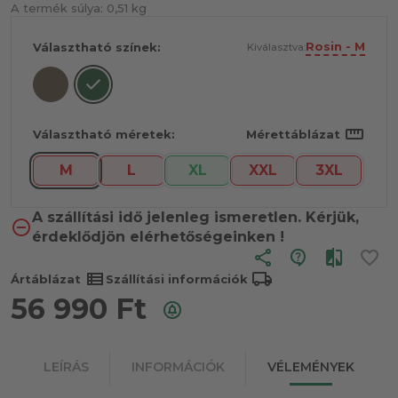
A termék súlya:
0,51 kg
Rosin - M
Választható színek:
Kiválasztva:
straighten
Választható méretek:
Mérettáblázat
M
L
XL
XXL
3XL
A szállítási idő jelenleg ismeretlen. Kérjük,
érdeklődjön elérhetőségeinken !
share
view_list
local_shipping
Ártáblázat
Szállítási információk
56 990
Ft
LEÍRÁS
INFORMÁCIÓK
VÉLEMÉNYEK