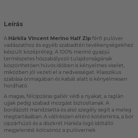
Leírás
A
Härkila Vincent Merino Half Zip
férfi pulóver
vadászathoz és egyéb szabadtéri tevékenységekhez
készült középréteg. A 100% merinó gyapjú
természetes hőszabályozó tulajdonságának
köszönhetően hűvös időben is kényelmes viselet,
miközben jól vezeti el a nedvességet. Klasszikus
szabása önmagában és kabát alatt is kényelmesen
hordható.
A magas, félcipzáras gallér védi a nyakat, a raglán
ujjak pedig szabad mozgást biztosítanak. A
bordázott mandzsetta és alsó szegély segít a meleg
megtartásában. A vállrészen eltérő kötésminta, a bőr
cipzárhúzó és a diszkrét Härkila logó időtálló
megjelenést kölcsönöz a pulóvernek.