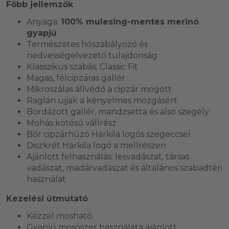
Főbb jellemzők
Anyaga:
100% mulesing-mentes merinó
gyapjú
Természetes hőszabályozó és
nedvességelvezető tulajdonság
Klasszikus szabás: Classic Fit
Magas, félcipzáras gallér
Mikroszálas állvédő a cipzár mögött
Raglán ujjak a kényelmes mozgásért
Bordázott gallér, mandzsetta és alsó szegély
Mohás kötésű vállrész
Bőr cipzárhúzó Härkila logós szegeccsel
Diszkrét Härkila logó a mellrészen
Ajánlott felhasználás: lesvadászat, társas
vadászat, madárvadászat és általános szabadtéri
használat
Kezelési útmutató
Kézzel mosható.
Gyapjú mosószer használata ajánlott.