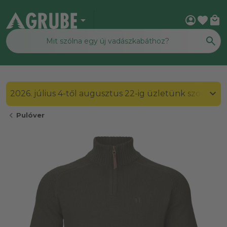
arrow_drop_down
account_circle
favorite
local_mall
2026. július 4-től augusztus 22-ig üzletünk szombato
chevron_left
Pulóver