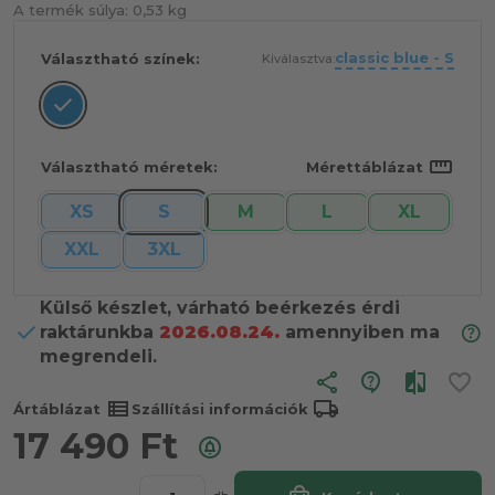
A termék súlya:
0,53 kg
classic blue - S
Választható színek:
Kiválasztva:
straighten
Választható méretek:
Mérettáblázat
XS
S
M
L
XL
XXL
3XL
Külső készlet, várható beérkezés érdi
raktárunkba
2026.08.24.
amennyiben ma
megrendeli.
share
view_list
local_shipping
Ártáblázat
Szállítási információk
17 490
Ft