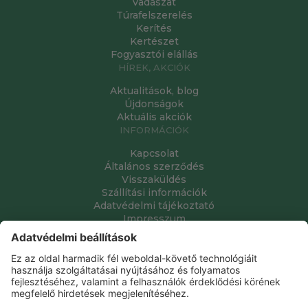
Vadászat
Túrafelszerelés
Kerítés
Kertészet
Fogyasztói elállás
HÍREK, AKCIÓK
Aktualitások, blog
Újdonságok
Aktuális akciók
INFORMÁCIÓK
Kapcsolat
Általános szerződés
Visszaküldés
Szállítási információk
Adatvédelmi tájékoztató
Impresszum
Adatkezeléssel kapcsolatos kérelem