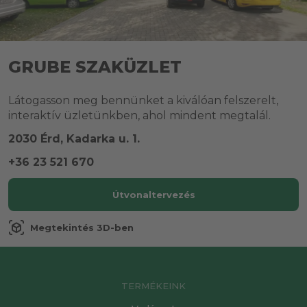
GRUBE SZAKÜZLET
Látogasson meg bennünket a kiválóan felszerelt,
interaktív üzletünkben, ahol mindent megtalál.
2030 Érd, Kadarka u. 1.
+36 23 521 670
Útvonaltervezés
view_in_ar
Megtekintés 3D-ben
TERMÉKEINK