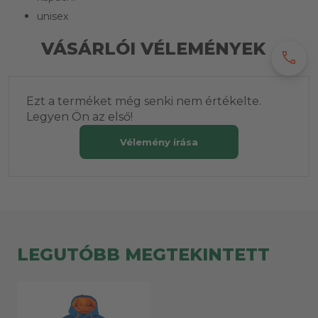
unisex
VÁSÁRLÓI VÉLEMÉNYEK
call
Ezt a terméket még senki nem értékelte.
Legyen Ön az első!
Vélemény írása
LEGUTÓBB MEGTEKINTETT