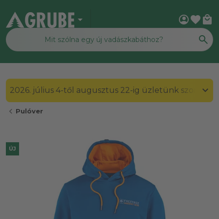
arrow_drop_down
account_circle
favorite
local_mall
2026. július 4-től augusztus 22-ig üzletünk szombato
chevron_left
Pulóver
ÚJ