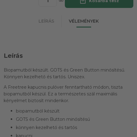
local_mall
Kosárba tesz
db
LEÍRÁS
VÉLEMÉNYEK
Leírás
Biopamutból készült. GOTS és Green Button minősítésű.
Könnyen kezelhető és tartós. Uniszex.
A Freetree kapucnis pulóver fenntartható módon, tiszta
biopamutból készül. Ez a természetes szál maximális
kényelmet biztosít mindenkor.
biopamutból készült
GOTS és Green Button minősítésű
könnyen kezelhető és tartós
kapucni