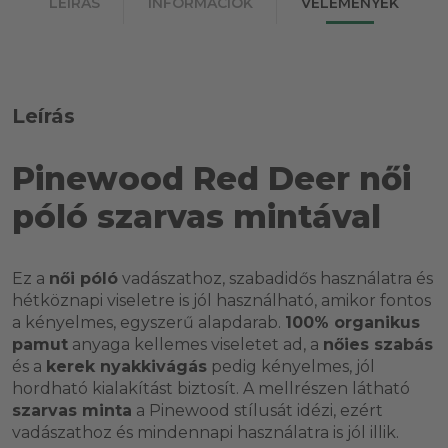
LEÍRÁS
INFORMÁCIÓK
VÉLEMÉNYEK
Leírás
Pinewood Red Deer női
póló szarvas mintával
Ez a
női póló
vadászathoz, szabadidős használatra és
hétköznapi viseletre is jól használható, amikor fontos
a kényelmes, egyszerű alapdarab.
100% organikus
pamut
anyaga kellemes viseletet ad, a
nőies szabás
és a
kerek nyakkivágás
pedig kényelmes, jól
hordható kialakítást biztosít. A mellrészen látható
szarvas minta
a Pinewood stílusát idézi, ezért
vadászathoz és mindennapi használatra is jól illik.