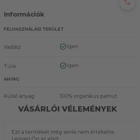
call
Információk
FELHASZNÁLÁSI TERÜLET
Igen
Vadász
Igen
Túra
ANYAG
Külső anyag
100% organikus pamut
VÁSÁRLÓI VÉLEMÉNYEK
Ezt a terméket még senki nem értékelte.
Legyen Ön az első!