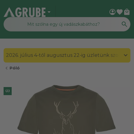
arrow_drop_down
account_circle
favorite
local_mall
2026. július 4-től augusztus 22-ig üzletünk szombato
chevron_left
Póló
ÚJ