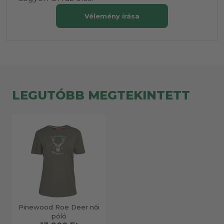
Vélemény írása
LEGUTÓBB MEGTEKINTETT
Pinewood Roe Deer női
póló