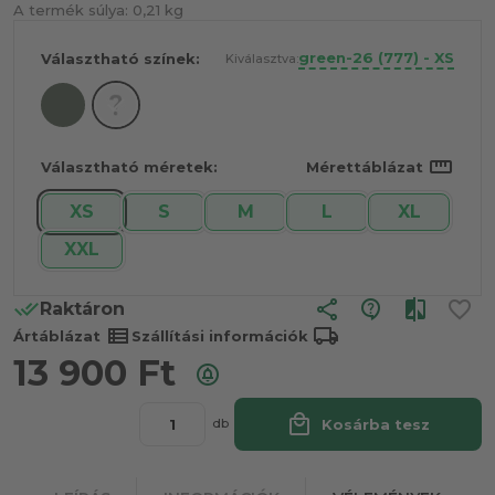
A termék súlya:
0,21 kg
green-26 (777) - XS
Választható színek:
Kiválasztva:
straighten
Választható méretek:
Mérettáblázat
XS
S
M
L
XL
XXL
share
Raktáron
view_list
local_shipping
Ártáblázat
Szállítási információk
13 900
Ft
local_mall
Kosárba tesz
db