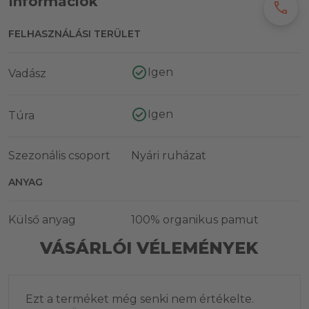
Információk
call
FELHASZNÁLÁSI TERÜLET
Igen
Vadász
Igen
Túra
Szezonális csoport
Nyári ruházat
ANYAG
Külső anyag
100% organikus pamut
VÁSÁRLÓI VÉLEMÉNYEK
Ezt a terméket még senki nem értékelte.