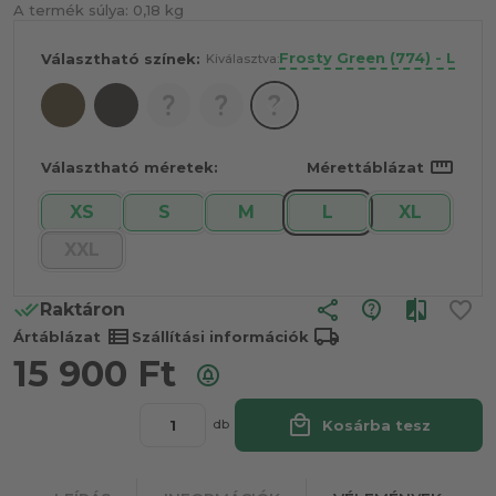
A termék súlya:
0,18 kg
Frosty Green (774) - L
Választható színek:
Kiválasztva:
straighten
Választható méretek:
Mérettáblázat
XS
S
M
L
XL
XXL
share
Raktáron
view_list
local_shipping
Ártáblázat
Szállítási információk
15 900
Ft
local_mall
Kosárba tesz
db