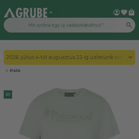
arrow_drop_down
account_circle
favorite
local_mall
2026. július 4-től augusztus 22-ig üzletünk szombato
chevron_left
Póló
ÚJ