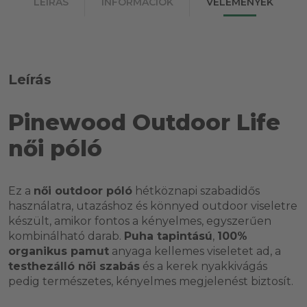
LEÍRÁS
INFORMÁCIÓK
VÉLEMÉNYEK
Leírás
Pinewood Outdoor Life
női póló
Ez a
női outdoor póló
hétköznapi szabadidős
használatra, utazáshoz és könnyed outdoor viseletre
készült, amikor fontos a kényelmes, egyszerűen
kombinálható darab.
Puha tapintású
,
100%
organikus pamut
anyaga kellemes viseletet ad, a
testhezálló női szabás
és a kerek nyakkivágás
pedig természetes, kényelmes megjelenést biztosít.