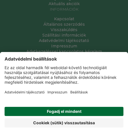
Aktuális akciók
INFORMÁCIÓK
Kapcsolat
Általános szerződés
Visszaküldés
Szállítási információk
Adatvédelmi tájékoztató
Impresszum
Adatkezeléssel kapcsolatos kérelem
Grube Kft. © 2009 - 2026. Minden jog fenntartva. All rights
reserved.
Tervezte és készítette:
Vision-Software, az Octopus 8 ERP