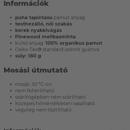
Információk
puha tapintású
pamut anyag
testhezálló, női szabás
kerek nyakkivágás
Pinewood mellkasminta
külső anyag:
100% organikus pamut
Oeko-Tex® standard szerint gyártva
súly: 180 g
Mosási útmutató
mosás: 30 °C-on
nem fehéríthető
szárítógépben nem szárítható
közepes hőmérsékleten vasalható
vegyileg nem tisztítható