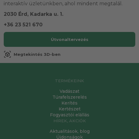
interaktív üzletünkben, ahol mindent megtalál.
2030 Érd, Kadarka u. 1.
+36 23 521 670
Útvonaltervezés
view_in_ar
Megtekintés 3D-ben
TERMÉKEINK
Vadászat
Túrafelszerelés
Kerítés
Kertészet
Fogyasztói elállás
HÍREK, AKCIÓK
Aktualitások, blog
Újdonságok