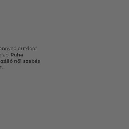
 könnyed outdoor
arab.
Puha
zálló női szabás
t.