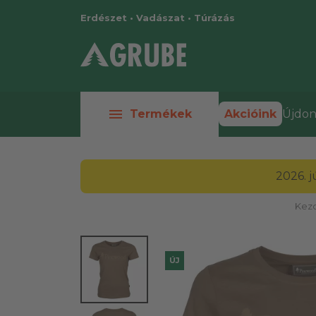
Erdészet • Vadászat • Túrázás
menu
Termékek
Akcióink
Újdon
2026. 
Kezd
ÚJ