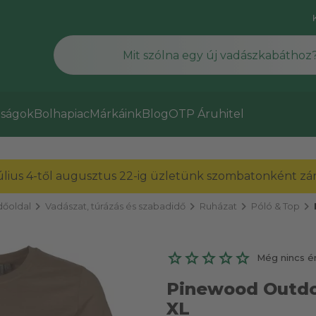
ságok
Bolhapiac
Márkáink
Blog
OTP Áruhitel
július 4-től augusztus 22-ig üzletünk szombatonként zárv
chevron_right
chevron_right
chevron_right
chevron_right
őoldal
Vadászat, túrázás és szabadidő
Ruházat
Póló & Top
Még nincs é
Pinewood Outdoo
XL