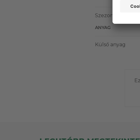
Szezonális csopor
ANYAG
Külső anyag
Ez