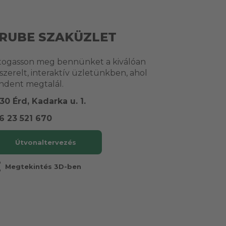
RUBE SZAKÜZLET
togasson meg bennünket a kiválóan
lszerelt, interaktív üzletünkben, ahol
ndent megtalál.
30 Érd, Kadarka u. 1.
6 23 521 670
Útvonaltervezés
r
Megtekintés 3D-ben