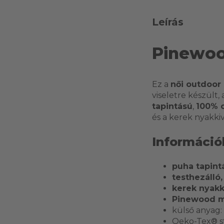
Leírás
Pinewoo
Ez a
női outdoor
viseletre készült
tapintású
,
100% 
és a kerek nyakki
Információ
puha tapint
testhezálló,
kerek nyak
Pinewood m
külső anyag:
Oeko-Tex® st