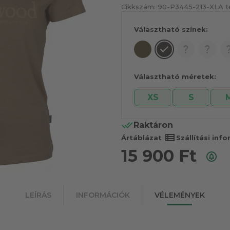
Cikkszám:
90-P3445-213-XL
A t
Választható színek:
Választható méretek:
XS
S
Raktáron
view_list
Ártáblázat
Szállítási inf
15 900
Ft
LEÍRÁS
INFORMÁCIÓK
VÉLEMÉNYEK