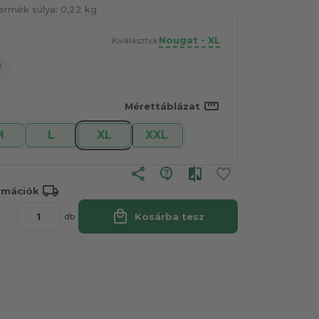
ermék súlya:
0,22 kg
Nougat - XL
Kiválasztva:
straighten
Mérettáblázat
M
L
XL
XXL
share
local_shipping
ormációk
local_mall
Kosárba tesz
db