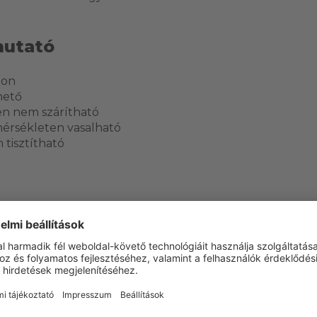
mutató
-on
hető
en nem szárítható
érsékleten vasalható
 tisztítható
ERÜLET
Igen
Igen