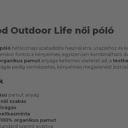
d Outdoor Life női póló
 póló
hétköznapi szabadidős használatra, utazáshoz és
, amikor fontos a kényelmes, egyszerűen kombinálható d
organikus pamut
anyaga kellemes viseletet ad, a
testhe
vágás pedig természetes, kényelmes megjelenést biztosí
k
ású
pamut anyag
 női szabás
kivágás
ellkasminta
100% organikus pamut
andard szerint gyártva