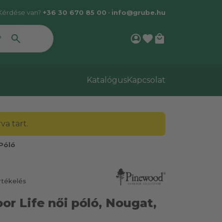
Kérdése van?
+36 30 670 85 00
•
info@grube.hu
account_circle
favorite
local_mall
Katalógus
Kapcsolat
a tart.
Póló
rtékelés
r Life női póló, Nougat,