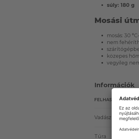
súly: 180 g
Mosási út
mosás: 30 °C
nem fehérít
szárítógépb
közepes hőm
vegyileg nem
Információk
FELHASZNÁLÁSI T
Vadász
Túra