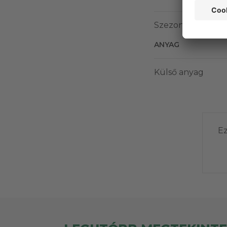
Szezonális csopor
ANYAG
Külső anyag
Ez