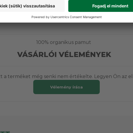
t
Nyári ruházat
100% organikus pamut
VÁSÁRLÓI VÉLEMÉNYEK
t a terméket még senki nem értékelte. Legyen Ön az el
Vélemény írása