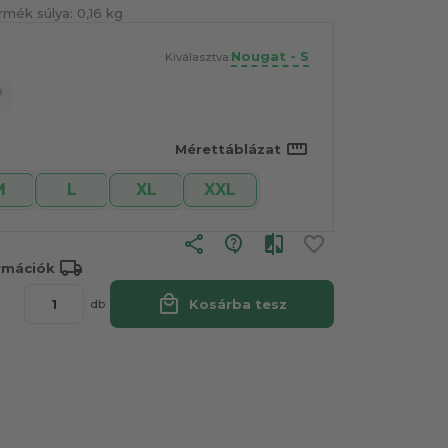
rmék súlya:
0,16 kg
Nougat - S
Kiválasztva:
straighten
Mérettáblázat
M
L
XL
XXL
share
local_shipping
ormációk
local_mall
Kosárba tesz
db