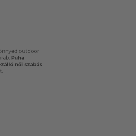
 könnyed outdoor
arab.
Puha
zálló női szabás
t.