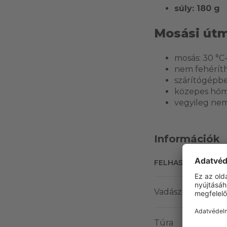
súly: 180 g
Mosási út
mosás: 30 °C
nem fehérít
szárítógépb
közepes hőm
vegyileg nem
Információk
FELHASZNÁLÁSI T
Vadász
Túra