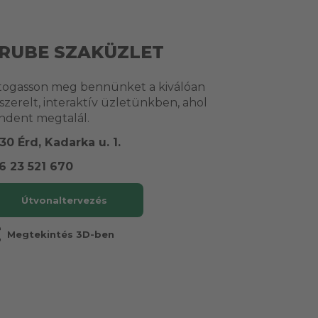
RUBE SZAKÜZLET
togasson meg bennünket a kiválóan
lszerelt, interaktív üzletünkben, ahol
ndent megtalál.
30 Érd, Kadarka u. 1.
6 23 521 670
Útvonaltervezés
r
Megtekintés 3D-ben