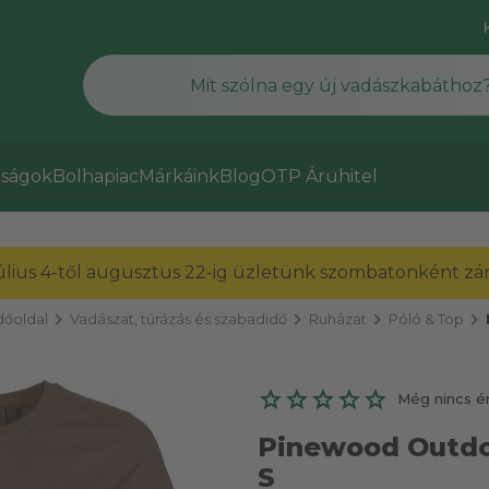
ságok
Bolhapiac
Márkáink
Blog
OTP Áruhitel
július 4-től augusztus 22-ig üzletünk szombatonként zárv
chevron_right
chevron_right
chevron_right
chevron_right
őoldal
Vadászat, túrázás és szabadidő
Ruházat
Póló & Top
Még nincs é
Pinewood Outdoo
S