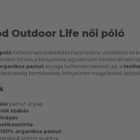
d Outdoor Life női póló
 póló
hétköznapi szabadidős használatra, utazáshoz és
, amikor fontos a kényelmes, egyszerűen kombinálható d
organikus pamut
anyaga kellemes viseletet ad, a
testhe
vágás pedig természetes, kényelmes megjelenést biztosí
k
ású
pamut anyag
 női szabás
kivágás
ellkasminta
100% organikus pamut
andard szerint gyártva