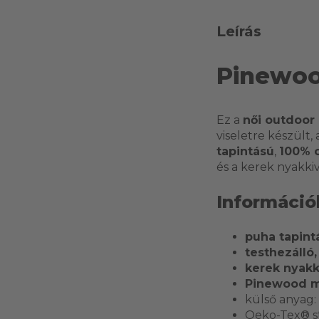
Leírás
Pinewoo
Ez a
női outdoor
viseletre készült
tapintású
,
100% 
és a kerek nyakki
Információ
puha tapint
testhezálló,
kerek nyak
Pinewood m
külső anyag:
Oeko-Tex® st