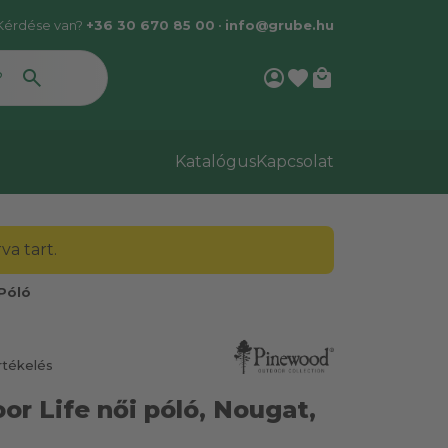
Kérdése van?
+36 30 670 85 00
•
info@grube.hu
account_circle
favorite
local_mall
Katalógus
Kapcsolat
a tart.
Póló
rtékelés
r Life női póló, Nougat,