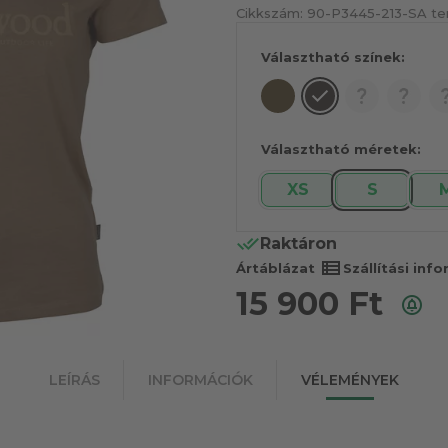
Cikkszám:
90-P3445-213-S
A te
Választható színek:
Választható méretek:
XS
S
Raktáron
view_list
Ártáblázat
Szállítási inf
15 900
Ft
LEÍRÁS
INFORMÁCIÓK
VÉLEMÉNYEK