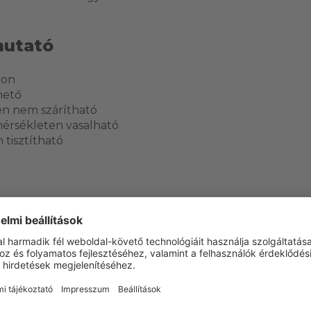
mutató
-on
hető
en nem szárítható
érsékleten vasalható
 tisztítható
ERÜLET
Igen
Igen