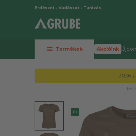
Erdészet • Vadászat • Túrázás
menu
Termékek
Akcióink
Újdon
2026. 
Kezd
ÚJ