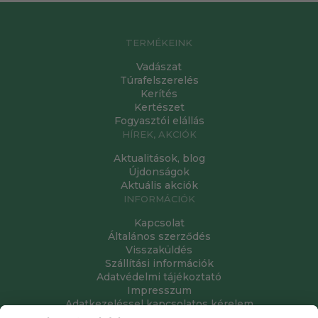
TERMÉKEINK
Vadászat
Túrafelszerelés
Kerítés
Kertészet
Fogyasztói elállás
HÍREK, AKCIÓK
Aktualitások, blog
Újdonságok
Aktuális akciók
INFORMÁCIÓK
Kapcsolat
Általános szerződés
Visszaküldés
Szállítási információk
Adatvédelmi tájékoztató
Impresszum
Adatkezeléssel kapcsolatos kérelem