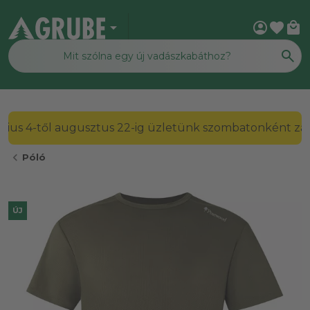
arrow_drop_down
account_circle
favorite
local_mall
2026. július 4-től augusztus 22-ig üzletünk szombato
chevron_left
Póló
ÚJ