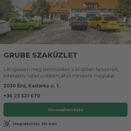
GRUBE SZAKÜZLET
Látogasson meg bennünket a kiválóan felszerelt,
interaktív üzletünkben, ahol mindent megtalál.
2030 Érd, Kadarka u. 1.
+36 23 521 670
Útvonaltervezés
view_in_ar
Megtekintés 3D-ben