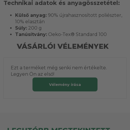
Technikai adatok és anyagösszetétel:
Külső anyag:
90% újrahasznosított poliészter,
10% elasztán
Súly:
200 g
Tanúsítvány:
Oeko-Tex® Standard 100
VÁSÁRLÓI VÉLEMÉNYEK
Ezt a terméket még senki nem értékelte.
Legyen Ön az első!
Vélemény írása