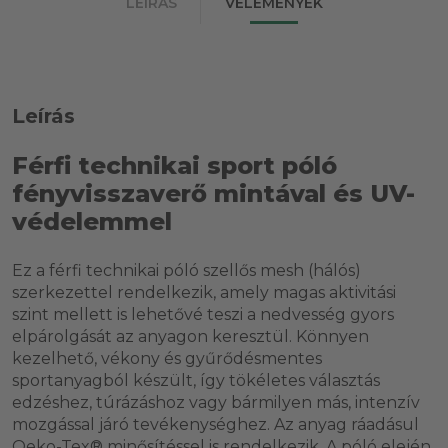
LEÍRÁS
VÉLEMÉNYEK
Leírás
Férfi technikai sport póló
fényvisszaverő mintával és UV-
védelemmel
Ez a férfi technikai póló szellős mesh (hálós)
szerkezettel rendelkezik, amely magas aktivitási
szint mellett is lehetővé teszi a nedvesség gyors
elpárolgását az anyagon keresztül. Könnyen
kezelhető, vékony és gyűrődésmentes
sportanyagból készült, így tökéletes választás
edzéshez, túrázáshoz vagy bármilyen más, intenzív
mozgással járó tevékenységhez. Az anyag ráadásul
Oeko-Tex® minősítéssel is rendelkezik. A póló elején