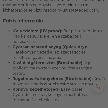
található stílusos, fényvisszaverő minta extra
láthatóságot és biztonságot nyújt sötétedés után.
Főbb jellemzők:
UV-védelem (UV proof):
Beépített védelem a
nap káros sugarai ellen a szabadtéri
edzésekhez.
Gyorsan száradó anyag (Quick-dry):
Hatékonyan vezeti el az izzadságot és
rendkívül gyorsan szárad.
Kiváló légáteresztés (Breathable):
A jól
szellőző mesh-szerkezet hűvösen tartja a
testet.
Rugalmas és kényelmes (Stretchable):
Kiváló
mozgásszabadságot biztosító stretch anyag.
call
Könnyű kezelhetőség (Easy Care):
Gyűrődésmentes, könnyen mosható és
formatartó technikai textília.