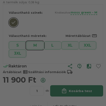
A termék súlya:
0,18 kg
moss green - M
Választható színek:
Kiválasztva:
straighten
Választható méretek:
Mérettáblázat
S
M
L
XL
XXL
3XL
share
Raktáron
view_list
local_shipping
Ártáblázat
Szállítási információk
11 900
Ft
local_mall
Kosárba tesz
db