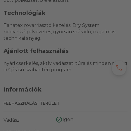
92% poliészter, 8% elasztán.
Technológiák
Tanatex rovarriasztó kezelés; Dry System
nedvességelvezetés; gyorsan száradó, rugalmas
technikai anyag.
Ajánlott felhasználás
nyári cserkelés, aktív vadászat, túra és minden meleg
call
időjárású szabadtéri program.
Információk
FELHASZNÁLÁSI TERÜLET
Igen
Vadász