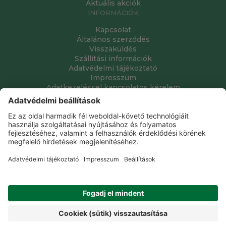
Aktuális akciók
INFORMÁCIÓK
Kapcsolat
Általános szerződés
Visszaküldés
Szállítási információk
Adatvédelmi tájékoztató
Impresszum
Adatkezeléssel kapcsolatos kérelem
Grube Kft. © 2009 - 2026. Minden jog fenntartva. All rights
reserved.
Tervezte és készítette:
Vision-Software, az Octopus 8 ERP