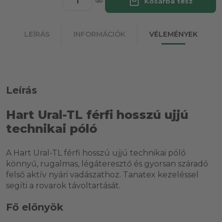
local_mall
Kosárba tesz
db
LEÍRÁS
INFORMÁCIÓK
VÉLEMÉNYEK
Leírás
Hart Ural-TL férfi hosszú ujjú
technikai póló
A Hart Ural-TL férfi hosszú ujjú technikai póló
könnyű, rugalmas, légáteresztő és gyorsan száradó
felső aktív nyári vadászathoz. Tanatex kezeléssel
segíti a rovarok távoltartását.
Fő előnyök