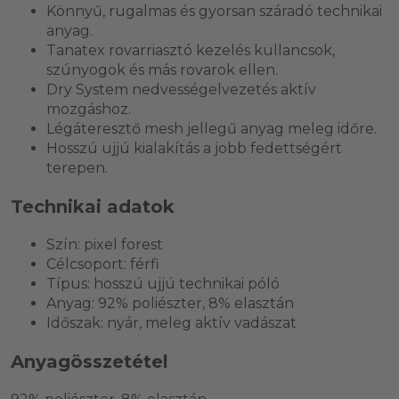
Könnyű, rugalmas és gyorsan száradó technikai
anyag.
Tanatex rovarriasztó kezelés kullancsok,
szúnyogok és más rovarok ellen.
Dry System nedvességelvezetés aktív
mozgáshoz.
Légáteresztő mesh jellegű anyag meleg időre.
Hosszú ujjú kialakítás a jobb fedettségért
terepen.
Technikai adatok
Szín: pixel forest
Célcsoport: férfi
Típus: hosszú ujjú technikai póló
Anyag: 92% poliészter, 8% elasztán
Időszak: nyár, meleg aktív vadászat
Anyagösszetétel