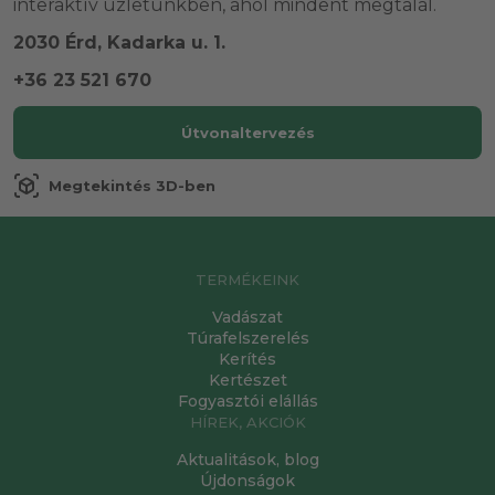
interaktív üzletünkben, ahol mindent megtalál.
2030 Érd, Kadarka u. 1.
+36 23 521 670
Útvonaltervezés
view_in_ar
Megtekintés 3D-ben
TERMÉKEINK
Vadászat
Túrafelszerelés
Kerítés
Kertészet
Fogyasztói elállás
HÍREK, AKCIÓK
Aktualitások, blog
Újdonságok