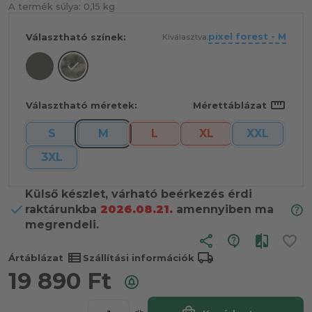
A termék súlya:
0,15 kg
pixel forest - M
Választható színek:
Kiválasztva:
straighten
Választható méretek:
Mérettáblázat
S
M
L
XL
XXL
3XL
Külső készlet, várható beérkezés érdi
raktárunkba
2026.08.21.
amennyiben ma
megrendeli.
share
view_list
local_shipping
Ártáblázat
Szállítási információk
19 890
Ft