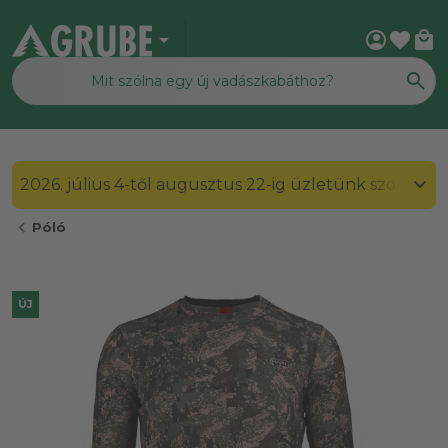
arrow_drop_down
account_circle
favorite
local_mall
2026. július 4-től augusztus 22-ig üzletünk szombato
chevron_left
Póló
ÚJ