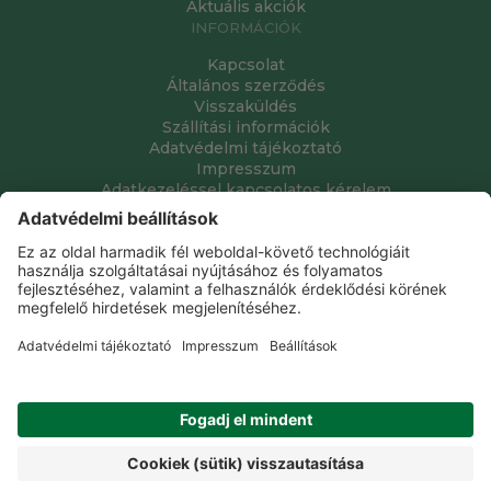
Aktuális akciók
INFORMÁCIÓK
Kapcsolat
Általános szerződés
Visszaküldés
Szállítási információk
Adatvédelmi tájékoztató
Impresszum
Adatkezeléssel kapcsolatos kérelem
Grube Kft. © 2009 - 2026. Minden jog fenntartva. All rights
reserved.
Tervezte és készítette:
Vision-Software, az Octopus 8 ERP