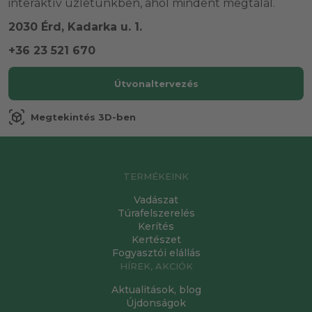
interaktív üzletünkben, ahol mindent megtalál.
2030 Érd, Kadarka u. 1.
+36 23 521 670
Útvonaltervezés
view_in_ar
Megtekintés 3D-ben
TERMÉKEINK
Vadászat
Túrafelszerelés
Kerítés
Kertészet
Fogyasztói elállás
HÍREK, AKCIÓK
Aktualitások, blog
Újdonságok