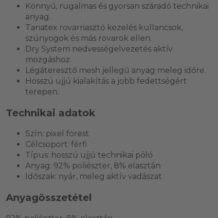
Könnyű, rugalmas és gyorsan száradó technikai
anyag.
Tanatex rovarriasztó kezelés kullancsok,
szúnyogok és más rovarok ellen.
Dry System nedvességelvezetés aktív
mozgáshoz.
Légáteresztő mesh jellegű anyag meleg időre.
Hosszú ujjú kialakítás a jobb fedettségért
terepen.
Technikai adatok
Szín: pixel forest
Célcsoport: férfi
Típus: hosszú ujjú technikai póló
Anyag: 92% poliészter, 8% elasztán
Időszak: nyár, meleg aktív vadászat
Anyagösszetétel