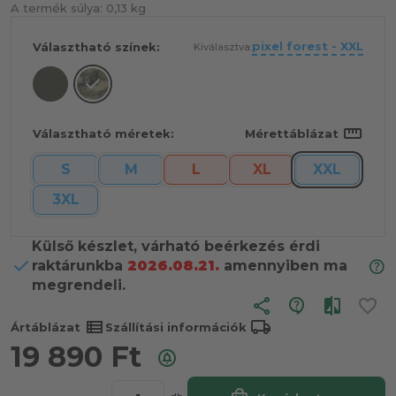
A termék súlya:
0,13 kg
pixel forest - XXL
Választható színek:
Kiválasztva:
straighten
Választható méretek:
Mérettáblázat
S
M
L
XL
XXL
3XL
Külső készlet, várható beérkezés érdi
raktárunkba
2026.08.21.
amennyiben ma
megrendeli.
share
view_list
local_shipping
Ártáblázat
Szállítási információk
19 890
Ft