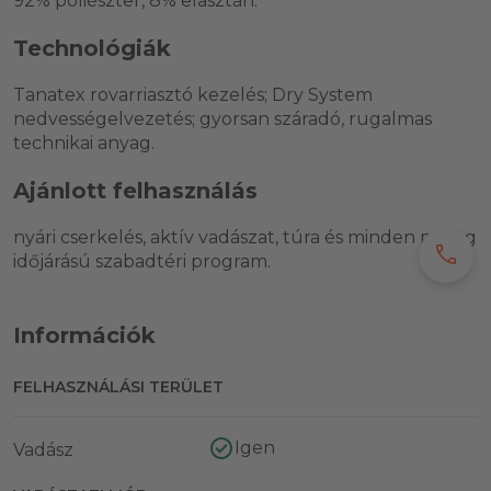
92% poliészter, 8% elasztán.
Technológiák
Tanatex rovarriasztó kezelés; Dry System
nedvességelvezetés; gyorsan száradó, rugalmas
technikai anyag.
Ajánlott felhasználás
nyári cserkelés, aktív vadászat, túra és minden meleg
call
időjárású szabadtéri program.
Információk
FELHASZNÁLÁSI TERÜLET
Igen
Vadász