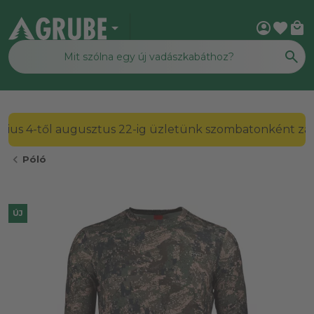
arrow_drop_down
account_circle
favorite
local_mall
2026. július 4-től augusztus 22-ig üzletünk szombato
chevron_left
Póló
ÚJ