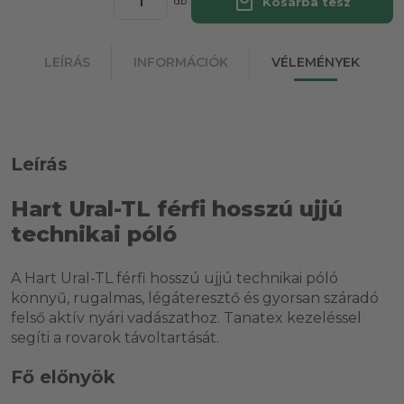
local_mall
Kosárba tesz
db
LEÍRÁS
INFORMÁCIÓK
VÉLEMÉNYEK
Leírás
Hart Ural-TL férfi hosszú ujjú
technikai póló
A Hart Ural-TL férfi hosszú ujjú technikai póló
könnyű, rugalmas, légáteresztő és gyorsan száradó
felső aktív nyári vadászathoz. Tanatex kezeléssel
segíti a rovarok távoltartását.
Fő előnyök