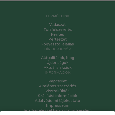
TERMÉKEINK
Vadászat
Túrafelszerelés
Kerítés
Kertészet
Fogyasztói elállás
HÍREK, AKCIÓK
Aktualitások, blog
Újdonságok
Aktuális akciók
INFORMÁCIÓK
Kapcsolat
Általános szerződés
Visszaküldés
Szállítási információk
Adatvédelmi tájékoztató
Impresszum
Adatkezeléssel kapcsolatos kérelem