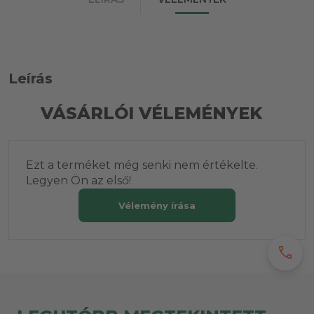
Leírás
VÁSÁRLÓI VÉLEMÉNYEK
Ezt a terméket még senki nem értékelte.
Legyen Ön az első!
Vélemény írása
call