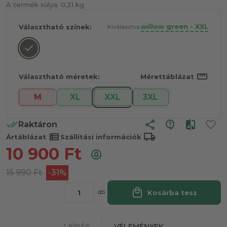
A termék súlya:
0,21 kg
willow green - XXL
Választható színek:
Kiválasztva:
straighten
Választható méretek:
Mérettáblázat
M
XL
XXL
3XL
share
Raktáron
view_list
local_shipping
Ártáblázat
Szállítási információk
10 900
Ft
15 990
Ft
-31%
local_mall
Kosárba tesz
db
LEÍRÁS
VÉLEMÉNYEK