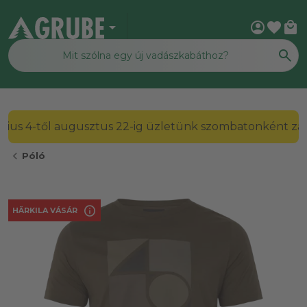
arrow_drop_down
account_circle
favorite
local_mall
2026. július 4-től augusztus 22-ig üzletünk szombato
chevron_left
Póló
info
HÄRKILA VÁSÁR