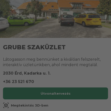
GRUBE SZAKÜZLET
Látogasson meg bennünket a kiválóan felszerelt,
interaktív üzletünkben, ahol mindent megtalál.
2030 Érd, Kadarka u. 1.
+36 23 521 670
Útvonaltervezés
view_in_ar
Megtekintés 3D-ben