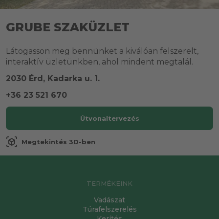
GRUBE SZAKÜZLET
Látogasson meg bennünket a kiválóan felszerelt,
interaktív üzletünkben, ahol mindent megtalál.
2030 Érd, Kadarka u. 1.
+36 23 521 670
Útvonaltervezés
view_in_ar
Megtekintés 3D-ben
TERMÉKEINK
Vadászat
Túrafelszerelés
Kerítés