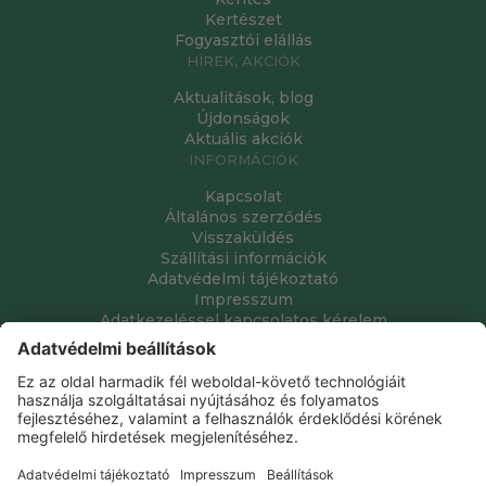
Kertészet
Fogyasztói elállás
HÍREK, AKCIÓK
Aktualitások, blog
Újdonságok
Aktuális akciók
INFORMÁCIÓK
Kapcsolat
Általános szerződés
Visszaküldés
Szállítási információk
Adatvédelmi tájékoztató
Impresszum
Adatkezeléssel kapcsolatos kérelem