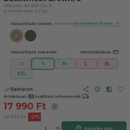
Cikkszám:
80-855-232-S
A termék súlya:
0,2 kg
Buckwheat Brown - S
Választható színek:
Kiválasztva:
straighten
Választható méretek:
Mérettáblázat
XS
S
M
L
XL
XXL
share
Raktáron
view_list
local_shipping
Ártáblázat
Szállítási információk
17 990
Ft
22 900
Ft
-21%
local_mall
Kosárba tesz
db