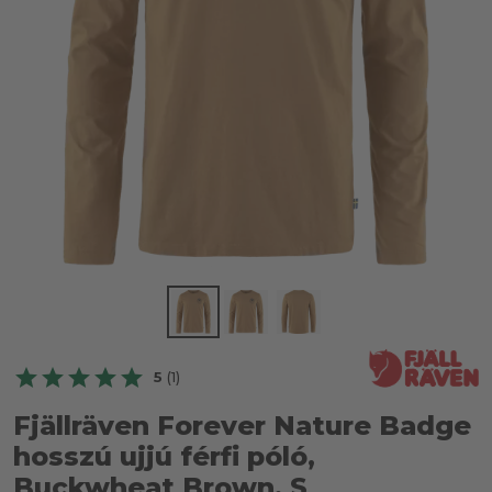
5
(1)
Fjällräven Forever Nature Badge
hosszú ujjú férfi póló,
Buckwheat Brown, S