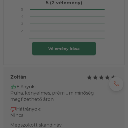
5
(2 vélemény)
5
4
3
2
1
Vélemény írása
Zoltán
call
Előnyök:
Puha, kényelmes, prémium minőség
megfizethető áron.
Hátrányok:
NIncs
Megszokott skandináv