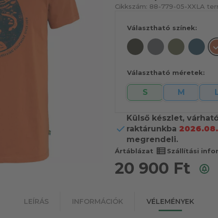
Cikkszám:
88-779-05-XXL
A ter
Választható színek:
Választható méretek:
S
M
Külső készlet, várhat
raktárunkba
2026.08.
megrendeli.
view_list
Ártáblázat
Szállítási inf
20 900
Ft
LEÍRÁS
INFORMÁCIÓK
VÉLEMÉNYEK