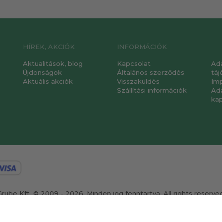
HÍREK, AKCIÓK
INFORMÁCIÓK
Aktualitások, blog
Kapcsolat
Ad
Újdonságok
Általános szerződés
táj
Aktuális akciók
Visszaküldés
Im
Szállítási információk
Ad
ka
Grube Kft. © 2009 - 2026. Minden jog fenntartva. All rights reserved
ervezte és készítette:
Vision-Software, az Octopus 8 ERP forgalmazój