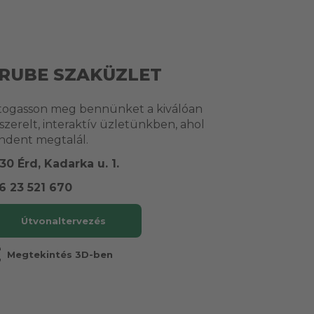
RUBE SZAKÜZLET
togasson meg bennünket a kiválóan
lszerelt, interaktív üzletünkben, ahol
ndent megtalál.
30 Érd, Kadarka u. 1.
6 23 521 670
Útvonaltervezés
r
Megtekintés 3D-ben