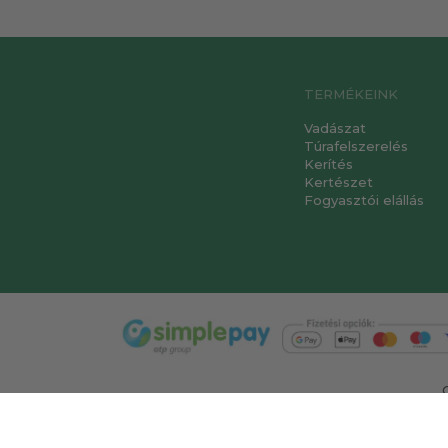
TERMÉKEINK
Vadászat
Túrafelszerelés
Kerítés
Kertészet
Fogyasztói elállás
T