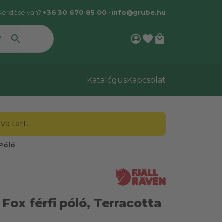
Kérdése van?
+36 30 670 85 00
•
info@grube.hu
account_circle
favorite
local_mall
Katalógus
Kapcsolat
a tart.
Póló
 Fox férfi póló, Terracotta