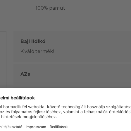
100% pamut
Baji Ildikó
Kiváló termék!
AZs
Sándorné Annus Zsuzsanna
Rita
Előnyök:
Kiváló minőség és pontos méret