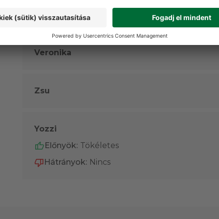
Hátrányok:
Nincs
Veronika
Zsu
Yozzi
Előnyök:
Tökéletes
Hátrányok:
Nincs