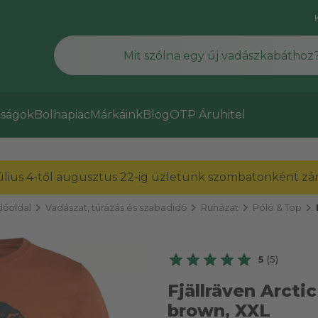
ságok
Bolhapiac
Márkáink
Blog
OTP Áruhitel
július 4-től augusztus 22-ig üzletünk szombatonként zárv
chevron_right
chevron_right
chevron_right
chevron_right
őoldal
Vadászat, túrázás és szabadidő
Ruházat
Póló & Top
5
(5)
Fjällräven Arctic
brown, XXL