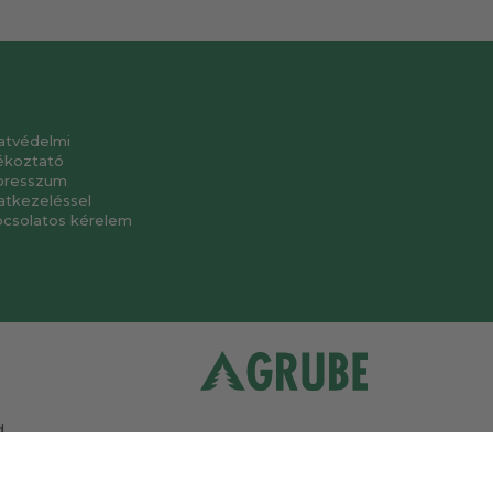
atvédelmi
ékoztató
presszum
atkezeléssel
pcsolatos kérelem
.
a
.