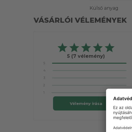
Külső anyag
VÁSÁRLÓI VÉLEMÉNYEK
5
(7 vélemény)
5
4
3
2
1
Vélemény írása