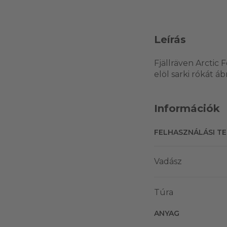
Leírás
Fjällräven Arctic 
elöl sarki rókát á
Információk
FELHASZNÁLÁSI T
Vadász
Túra
ANYAG