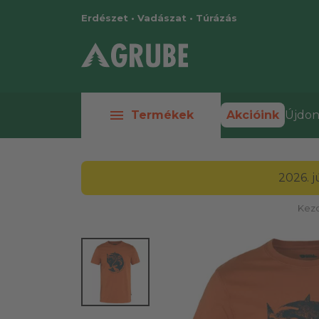
Erdészet • Vadászat • Túrázás
menu
Termékek
Akcióink
Újdon
2026. 
Kezd