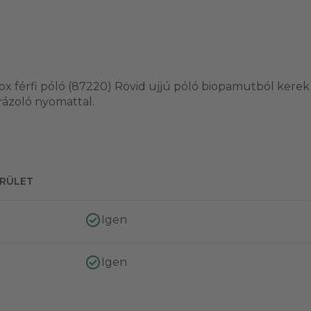
Fox férfi póló (87220) Rövid ujjú póló biopamutból kerek
brázoló nyomattal.
ERÜLET
Igen
Igen