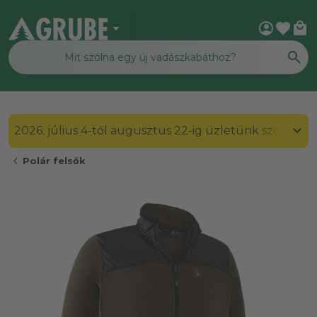
arrow_drop_down
account_circle
favorite
local_mall
2026. július 4-től augusztus 22-ig üzletünk szombato
chevron_left
Polár felsők