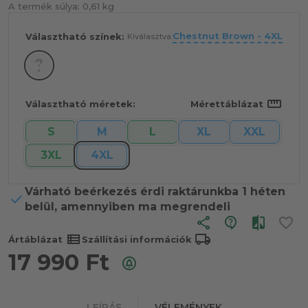
A termék súlya:
0,61 kg
Chestnut Brown - 4XL
Választható színek:
Kiválasztva:
straighten
Választható méretek:
Mérettáblázat
S
M
L
XL
XXL
3XL
4XL
Várható beérkezés érdi raktárunkba 1 héten
belül, amennyiben ma megrendeli
share
view_list
local_shipping
Ártáblázat
Szállítási információk
17 990
Ft
LEÍRÁS
VÉLEMÉNYEK