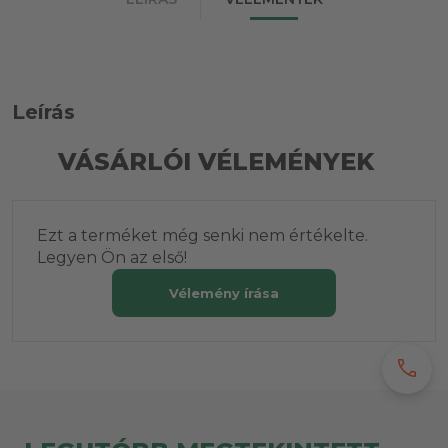
Leírás
VÁSÁRLÓI VÉLEMÉNYEK
Ezt a terméket még senki nem értékelte.
Legyen Ön az első!
Vélemény írása
call