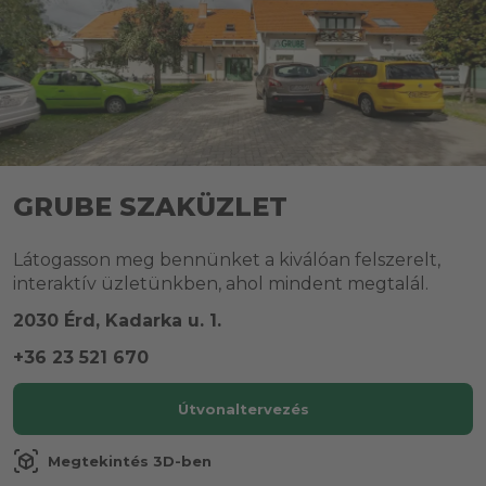
GRUBE SZAKÜZLET
Látogasson meg bennünket a kiválóan felszerelt,
interaktív üzletünkben, ahol mindent megtalál.
2030 Érd, Kadarka u. 1.
+36 23 521 670
Útvonaltervezés
view_in_ar
Megtekintés 3D-ben