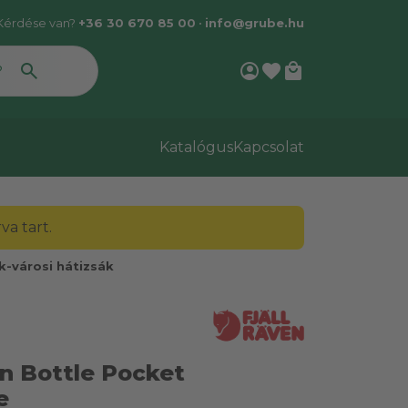
Kérdése van?
+36 30 670 85 00
•
info@grube.hu
account_circle
favorite
local_mall
Katalógus
Kapcsolat
a tart.
k-városi hátizsák
en Bottle Pocket
e