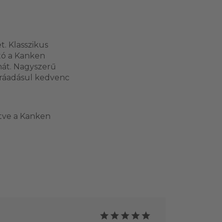
. Klasszikus
tó a Kanken
lmát. Nagyszerű
 ráadásul kedvenc
etve a Kanken