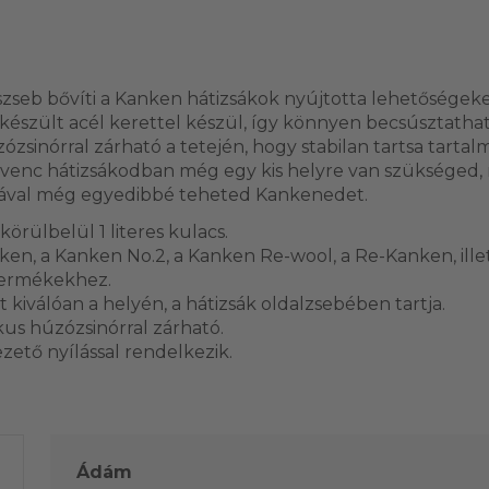
szseb bővíti a Kanken hátizsákok nyújtotta lehetőségeket
készült acél kerettel készül, így könnyen becsúsztatha
ózsinórral zárható a tetején, hogy stabilan tartsa tarta
dvenc hátizsákodban még egy kis helyre van szükséged,
ásával még egyedibbé teheted Kankenedet.
körülbelül 1 literes kulacs.
anken, a Kanken No.2, a Kanken Re-wool, a Re-Kanken, ill
 termékekhez.
t kiválóan a helyén, a hátizsák oldalzsebében tartja.
ikus húzózsinórral zárható.
vezető nyílással rendelkezik.
Ádám