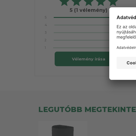
5
(1 vélemény)
5
4
3
2
1
Vélemény írása
LEGUTÓBB MEGTEKINT