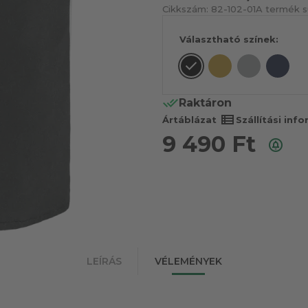
Cikkszám:
82-102-01
A termék s
Választható színek:
Raktáron
view_list
Ártáblázat
Szállítási inf
9 490
Ft
LEÍRÁS
VÉLEMÉNYEK