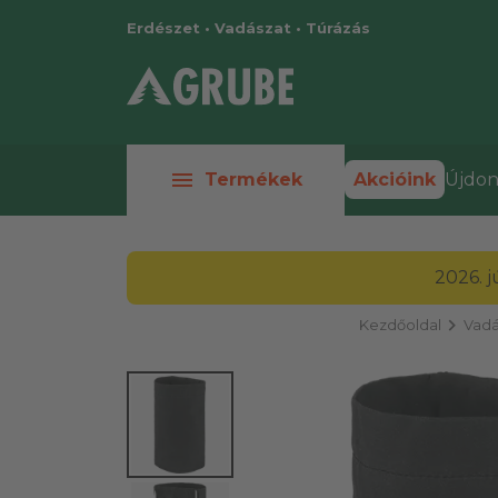
Erdészet • Vadászat • Túrázás
menu
Termékek
Akcióink
Újdon
2026. 
chevron_right
Kezdőoldal
Vadá