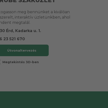
RUBE SZAKÜZLET
togasson meg bennünket a kiválóan
lszerelt, interaktív üzletünkben, ahol
ndent megtalál.
30 Érd, Kadarka u. 1.
6 23 521 670
Útvonaltervezés
r
Megtekintés 3D-ben