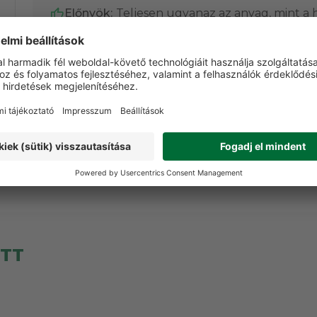
Előnyök:
Teljesen ugyanaz az anyag, mint a h
Hátrányok:
Könnyen lecsúszik.
Nagyon praktikus kiegészítő és akár 1,5
literes flakon is belefér.
ETT