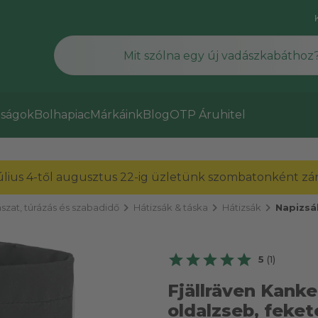
ságok
Bolhapiac
Márkáink
Blog
OTP Áruhitel
július 4-től augusztus 22-ig üzletünk szombatonként zárv
chevron_right
chevron_right
chevron_right
szat, túrázás és szabadidő
Hátizsák & táska
Hátizsák
Napizsá
5
(1)
Fjällräven Kank
oldalzseb, feket