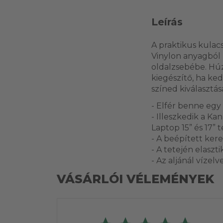
Leírás
A praktikus kulac
Vinylon anyagból 
oldalzsebébe. Húz
kiegészítő, ha ke
színed kiválaszt
- Elfér benne egy 
- Illeszkedik a K
Laptop 15” és 17”
- A beépített kere
- A tetején elaszt
- Az aljánál vízel
VÁSÁRLÓI VÉLEMÉNYEK