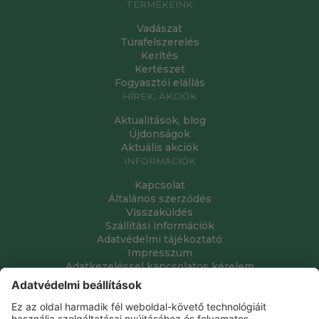
TERMÉKEINK
Vadászat
Túrafelszerelés
Kerítés
Kertészet
Fogyasztói elállás
HÍREK, AKCIÓK
Aktualitások, blog
Újdonságok
Aktuális akciók
INFORMÁCIÓK
Kapcsolat
Általános szerződés
Visszaküldés
Szállítási információk
Adatvédelmi tájékoztató
Impresszum
Adatkezeléssel kapcsolatos kérelem