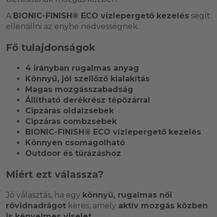
A
BIONIC-FINISH® ECO vízlepergető kezelés
segít
ellenállni az enyhe nedvességnek.
Fő tulajdonságok
4 irányban rugalmas anyag
Könnyű, jól szellőző kialakítás
Magas mozgásszabadság
Állítható derékrész tépőzárral
Cipzáras oldalzsebek
Cipzáras combzsebek
BIONIC-FINISH® ECO vízlepergető kezelés
Könnyen csomagolható
Outdoor és túrázáshoz
Miért ezt válassza?
Jó választás, ha egy
könnyű, rugalmas női
rövidnadrágot
keres, amely
aktív mozgás közben
is kényelmes viselet
.