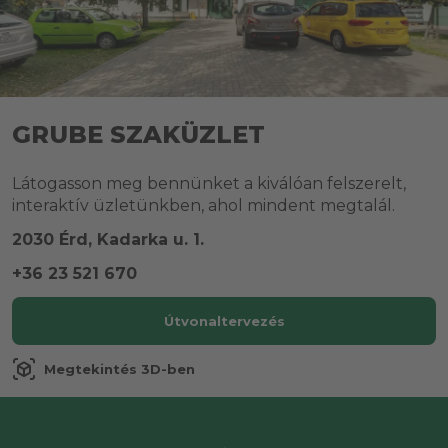
GRUBE SZAKÜZLET
Látogasson meg bennünket a kiválóan felszerelt,
interaktív üzletünkben, ahol mindent megtalál.
2030 Érd, Kadarka u. 1.
+36 23 521 670
Útvonaltervezés
view_in_ar
Megtekintés 3D-ben