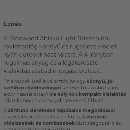
Leírás
A
Pinewood Abisko Light Stretch női
rövidnadrág
könnyű és rugalmas viselet
nyári outdoor használatra. A
4 irányban
rugalmas anyag
és a
légáteresztő
kialakítás
szabad mozgást biztosít.
Ez a modell ideális választás, ha egy
könnyű, jól
szellőző rövidnadrágot
keresel túrázáshoz vagy
aktív használatra. A
kis súly
és a
kompakt kialakítás
miatt könnyen csomagolható és szállítható.
A
állítható derékrész tépőzáras megoldással
biztos illeszkedést ad öv nélkül is. A
cipzáras
oldalzsebek és combzsebek
biztonságos tárolást
biztosítanak mozgás közben.