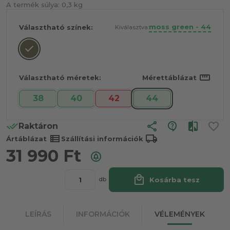
A termék súlya:
0,3 kg
moss green - 44
Választható színek:
Kiválasztva:
straighten
Választható méretek:
Mérettáblázat
38
40
42
44
share
Raktáron
view_list
local_shipping
Ártáblázat
Szállítási információk
31 990
Ft
local_mall
Kosárba tesz
db
LEÍRÁS
INFORMÁCIÓK
VÉLEMÉNYEK