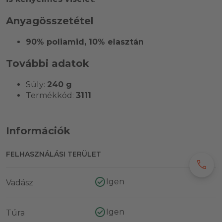
Anyagösszetétel
90% poliamid, 10% elasztán
További adatok
Súly:
240 g
Termékkód:
3111
Információk
FELHASZNÁLÁSI TERÜLET
call
Igen
Vadász
Igen
Túra