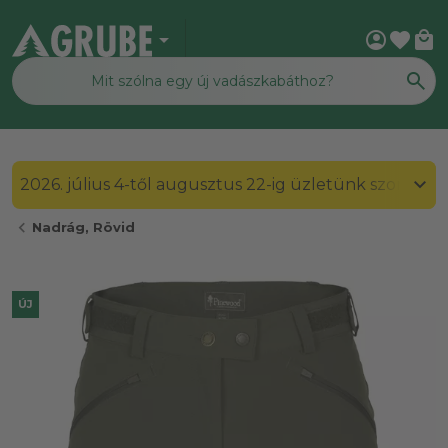
arrow_drop_down
account_circle
favorite
local_mall
2026. július 4-től augusztus 22-ig üzletünk szombato
chevron_left
Nadrág, Rövid
ÚJ