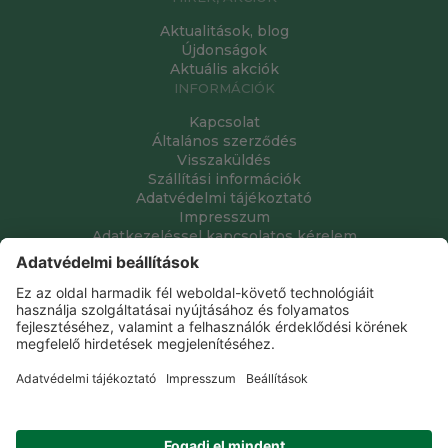
Aktualitások, blog
Újdonságok
Aktuális akciók
INFORMÁCIÓK
Kapcsolat
Általános szerződés
Visszaküldés
Szállítási információk
Adatvédelmi tájékoztató
Impresszum
Adatkezeléssel kapcsolatos kérelem