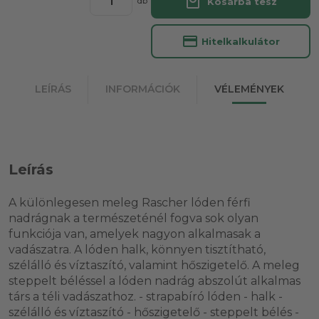
local_mall
Kosárba tesz
db
credit_card
Hitelkalkulátor
LEÍRÁS
INFORMÁCIÓK
VÉLEMÉNYEK
Leírás
A különlegesen meleg Rascher lóden férfi
nadrágnak a természeténél fogva sok olyan
funkciója van, amelyek nagyon alkalmasak a
vadászatra. A lóden halk, könnyen tisztítható,
szélálló és víztaszító, valamint hőszigetelő. A meleg
steppelt béléssel a lóden nadrág abszolút alkalmas
társ a téli vadászathoz. - strapabíró lóden - halk -
szélálló és víztaszító - hőszigetelő - steppelt bélés -