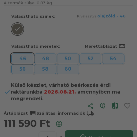
A termék súlya:
0,83 kg
olajzöld - 46
Választható színek:
Kiválasztva:
straighten
Választható méretek:
Mérettáblázat
46
48
50
52
54
56
58
60
Külső készlet, várható beérkezés érdi
raktárunkba
2026.08.21.
amennyiben ma
megrendeli.
share
view_list
local_shipping
Ártáblázat
Szállítási információk
111 590
Ft