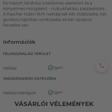
formázott térdrész a kellemes viseletért és a
kényelmes mozgásért - nubukhatású paszpelezés -
A Rascher lóden férfi nadrágnak két oldalzsebe, két
gombos hajtókás combzsebe és két cipzáros
farzsebe van.
Információk
FELHASZNÁLÁSI TERÜLET
call
Igen
Vadász
VADÁSZNADRÁG KATEGÓRIA
Igen
Vadásznadrágok
VÁSÁRLÓI VÉLEMÉNYEK