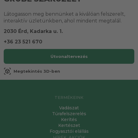
Látogasson meg bennünket a kiválóan felszerelt,
interaktív üzletünkben, ahol mindent megtalál.
2030 Érd, Kadarka u. 1.
+36 23 521 670
Útvonaltervezés
view_in_ar
Megtekintés 3D-ben
TERMÉKEINK
Vadászat
Túrafelszerelés
Kerítés
Kertészet
Fogyasztói elállás
HÍREK, AKCIÓK