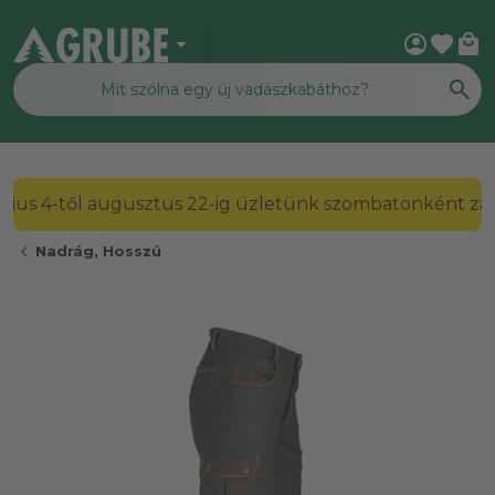
arrow_drop_down
account_circle
favorite
local_mall
2026. július 4-től augusztus 22-ig üzletünk szombato
chevron_left
Nadrág, Hosszú