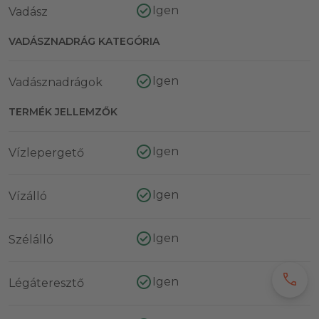
Igen
Vadász
VADÁSZNADRÁG KATEGÓRIA
Igen
Vadásznadrágok
TERMÉK JELLEMZŐK
Igen
Vízlepergető
Igen
Vízálló
Igen
Szélálló
call
Igen
Légáteresztő