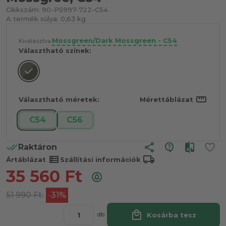
Cikkszám:
90-P5997-722-C54
A termék súlya:
0,63 kg
Mossgreen/Dark Mossgreen - C54
Kiválasztva:
Választható színek:
straighten
Választható méretek:
Mérettáblázat
C54
C56
share
Raktáron
view_list
local_shipping
Ártáblázat
Szállítási információk
35 560
Ft
51 990
Ft
-31%
local_mall
Kosárba tesz
db