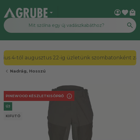
arrow_drop_down
account_circle
favorite
local_mall
2026. július 4-től augusztus 22-ig üzletünk szombato
chevron_left
Nadrág, Hosszú
info
PINEWOOD KÉSZLETKISÖPRŐ
ÚJ
KIFUTÓ