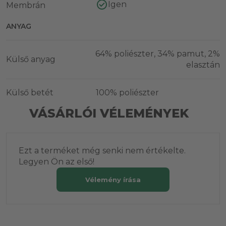
Igen
Membrán
ANYAG
64% poliészter, 34% pamut, 2%
Külső anyag
elasztán
Külső betét
100% poliészter
VÁSÁRLÓI VÉLEMÉNYEK
Ezt a terméket még senki nem értékelte.
Legyen Ön az első!
Vélemény írása