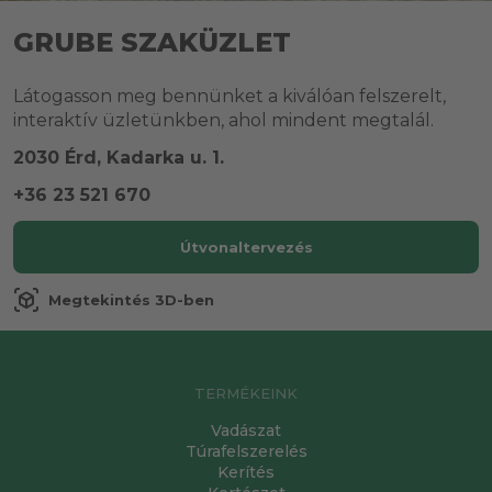
GRUBE SZAKÜZLET
Látogasson meg bennünket a kiválóan felszerelt,
interaktív üzletünkben, ahol mindent megtalál.
2030 Érd, Kadarka u. 1.
+36 23 521 670
Útvonaltervezés
view_in_ar
Megtekintés 3D-ben
TERMÉKEINK
Vadászat
Túrafelszerelés
Kerítés