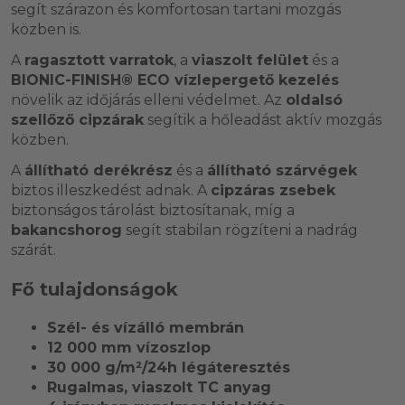
segít szárazon és komfortosan tartani mozgás
közben is.
A
ragasztott varratok
, a
viaszolt felület
és a
BIONIC-FINISH® ECO vízlepergető kezelés
növelik az időjárás elleni védelmet. Az
oldalsó
szellőző cipzárak
segítik a hőleadást aktív mozgás
közben.
A
állítható derékrész
és a
állítható szárvégek
biztos illeszkedést adnak. A
cipzáras zsebek
biztonságos tárolást biztosítanak, míg a
bakancshorog
segít stabilan rögzíteni a nadrág
szárát.
Fő tulajdonságok
Szél- és vízálló membrán
12 000 mm vízoszlop
30 000 g/m²/24h légáteresztés
Rugalmas, viaszolt TC anyag