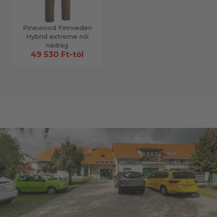
Pinewood Finnveden
Hybrid extreme női
nadrág
49 530 Ft-tól