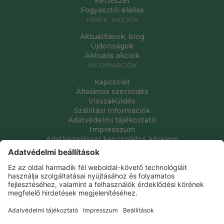
Kertészet
Fogyasztói elállás
HÍREK, AKCIÓK
Aktualitások, blog
Újdonságok
Aktuális akciók
INFORMÁCIÓK
Kapcsolat
Általános szerződés
Visszaküldés
Szállítási információk
Adatvédelmi tájékoztató
Impresszum
Adatkezeléssel kapcsolatos kérelem