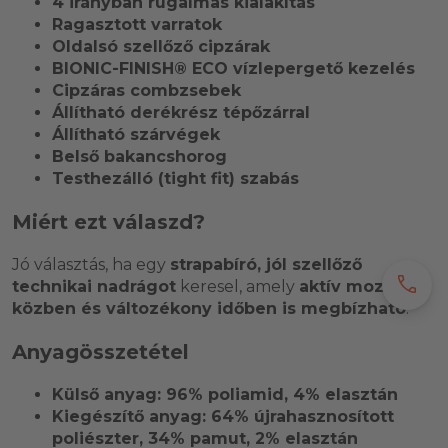
4 irányban rugalmas kialakítás
Ragasztott varratok
Oldalsó szellőző cipzárak
BIONIC-FINISH® ECO vízlepergető kezelés
Cipzáras combzsebek
Állítható derékrész tépőzárral
Állítható szárvégek
Belső bakancshorog
Testhezálló (tight fit) szabás
Miért ezt válaszd?
Jó választás, ha egy
strapabíró, jól szellőző
call
technikai nadrágot
keresel, amely
aktív mozgás
közben és változékony időben is megbízható
.
Anyagösszetétel
Külső anyag: 96% poliamid, 4% elasztán
Kiegészítő anyag: 64% újrahasznosított
poliészter, 34% pamut, 2% elasztán