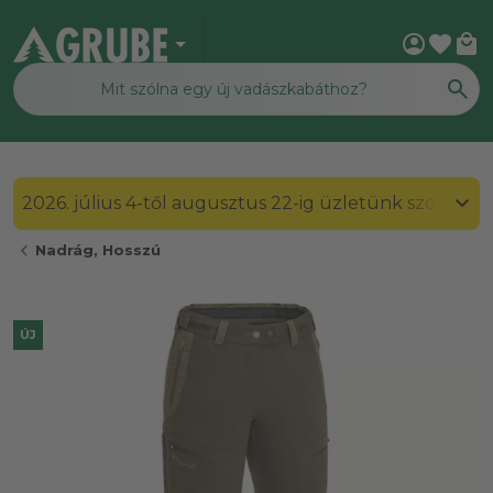
arrow_drop_down
account_circle
favorite
local_mall
2026. július 4-től augusztus 22-ig üzletünk szombato
chevron_left
Nadrág, Hosszú
ÚJ