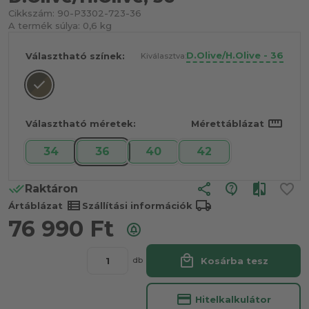
Cikkszám:
90-P3302-723-36
A termék súlya:
0,6 kg
D.Olive/H.Olive - 36
Választható színek:
Kiválasztva:
straighten
Választható méretek:
Mérettáblázat
34
36
40
42
share
Raktáron
view_list
local_shipping
Ártáblázat
Szállítási információk
76 990
Ft
local_mall
Kosárba tesz
db
credit_card
Hitelkalkulátor