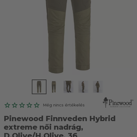
Még nincs értékelés
Pinewood Finnveden Hybrid
extreme női nadrág,
D.Olive/H.Olive, 36