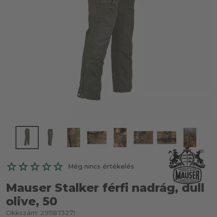
Még nincs értékelés
Mauser Stalker férfi nadrág, dull
olive, 50
Cikkszám:
2911873271