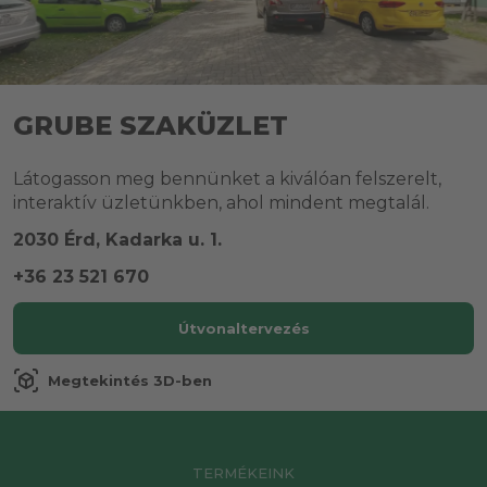
GRUBE SZAKÜZLET
Látogasson meg bennünket a kiválóan felszerelt,
interaktív üzletünkben, ahol mindent megtalál.
2030 Érd, Kadarka u. 1.
+36 23 521 670
Útvonaltervezés
view_in_ar
Megtekintés 3D-ben
TERMÉKEINK