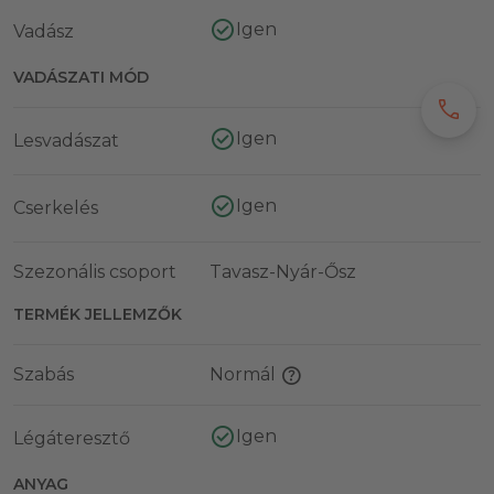
Igen
Vadász
VADÁSZATI MÓD
call
Igen
Lesvadászat
Igen
Cserkelés
Szezonális csoport
Tavasz-Nyár-Ősz
TERMÉK JELLEMZŐK
Szabás
Normál
Igen
Légáteresztő
ANYAG