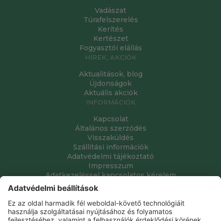
Vadászat
Túrafelszerelés
Kerítés
Kertészet
Fogyasztói elállás
HÍREK, AKCIÓK
Aktualitások, blog
Újdonságok
Aktuális akciók
INFORMÁCIÓK
Kapcsolat
Általános szerződés
Visszaküldés
Szállítási információk
Adatvédelmi tájékoztató
Impresszum
Adatkezeléssel kapcsolatos kérelem