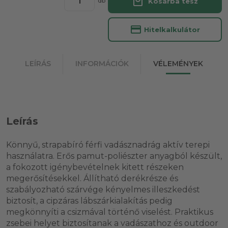
local_mall
Kosárba tesz
db
credit_card
Hitelkalkulátor
LEÍRÁS
INFORMÁCIÓK
VÉLEMÉNYEK
Leírás
Könnyű, strapabíró férfi vadásznadrág aktív terepi
használatra. Erős pamut-poliészter anyagból készült,
a fokozott igénybevételnek kitett részeken
megerősítésekkel. Állítható derékrésze és
szabályozható szárvége kényelmes illeszkedést
biztosít, a cipzáras lábszárkialakítás pedig
megkönnyíti a csizmával történő viselést. Praktikus
zsebei helyet biztosítanak a vadászathoz és outdoor