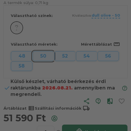
A termék súlya:
0,71 kg
dull olive - 50
Választható színek:
Kiválasztva:
straighten
Választható méretek:
Mérettáblázat
48
50
52
54
56
58
Külső készlet, várható beérkezés érdi
raktárunkba
2026.08.21.
amennyiben ma
megrendeli.
share
view_list
local_shipping
Ártáblázat
Szállítási információk
51 590
Ft