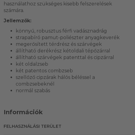
használathoz szükséges kisebb felszerelések
számára.
Jellemzők:
könnyű, robusztus férfi vadásznadrág
strapabíró pamut-poliészter anyagkeverék
megerősített térdrész és szárvégek
állítható derékrész kétoldali tépőzárral
állítható szárvégek patenttal és cipzárral
két oldalzseb
két patentos combzseb
szellőző cipzárak hálós béléssel a
combzsebeknél
normál szabás
Információk
FELHASZNÁLÁSI TERÜLET