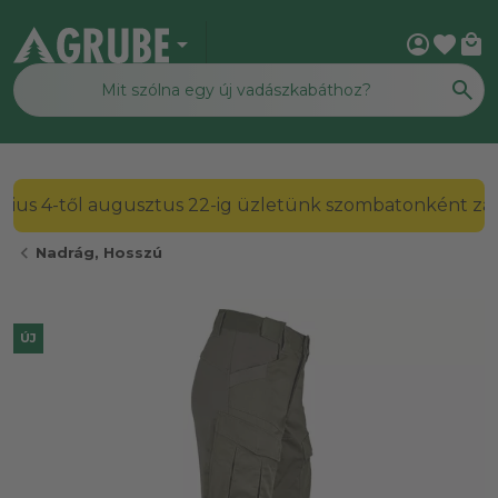
arrow_drop_down
account_circle
favorite
local_mall
2026. július 4-től augusztus 22-ig üzletünk szombato
chevron_left
Nadrág, Hosszú
ÚJ