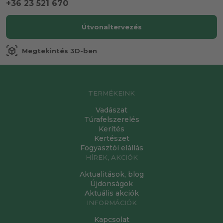
+36 23 521 670
Útvonaltervezés
view_in_ar
Megtekintés 3D-ben
TERMÉKEINK
Vadászat
Túrafelszerelés
Kerítés
Kertészet
Fogyasztói elállás
HÍREK, AKCIÓK
Aktualitások, blog
Újdonságok
Aktuális akciók
INFORMÁCIÓK
Kapcsolat