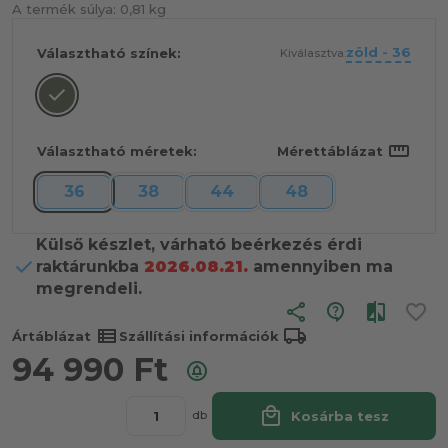
A termék súlya:
0,81 kg
zöld - 36
Választható színek:
Kiválasztva:
straighten
Választható méretek:
Mérettáblázat
36
38
44
48
Külső készlet, várható beérkezés érdi
raktárunkba
2026.08.21.
amennyiben ma
megrendeli.
share
view_list
local_shipping
Ártáblázat
Szállítási információk
94 990
Ft
local_mall
Kosárba tesz
db