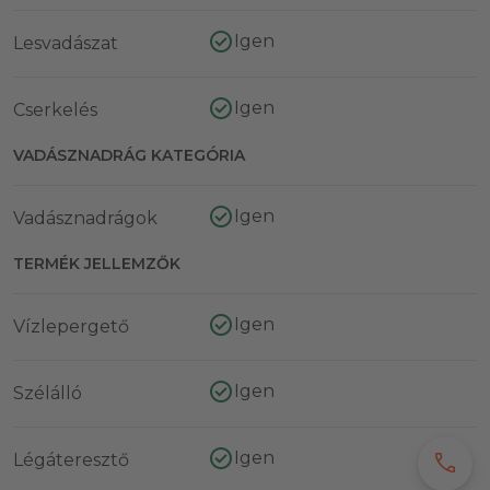
Igen
Lesvadászat
Igen
Cserkelés
VADÁSZNADRÁG KATEGÓRIA
Igen
Vadásznadrágok
TERMÉK JELLEMZŐK
Igen
Vízlepergető
Igen
Szélálló
Igen
call
Légáteresztő