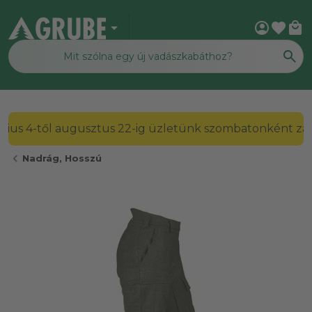
arrow_drop_down
account_circle
favorite
local_mall
2026. július 4-től augusztus 22-ig üzletünk szombato
chevron_left
Nadrág, Hosszú