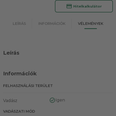
credit_card
Hitelkalkulátor
LEÍRÁS
INFORMÁCIÓK
VÉLEMÉNYEK
Leírás
Információk
FELHASZNÁLÁSI TERÜLET
Igen
Vadász
VADÁSZATI MÓD