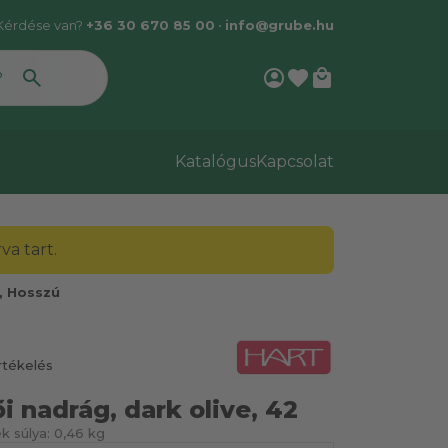
Kérdése van?
+36 30 670 85 00
•
info@grube.hu
account_circle
favorite
local_mall
Katalógus
Kapcsolat
a tart.
, Hosszú
rtékelés
i nadrág, dark olive, 42
k súlya:
0,46 kg