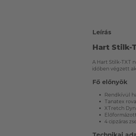
Leírás
Hart Stilk
A Hart Stilk-TXT 
időben végzett ak
Fő előnyök
Rendkívül hal
Tanatex rova
XTretch Dyn
Előformázott
4 cipzáras zs
Technikai ad