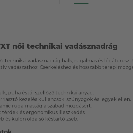
-TXT női technikai vadásznadrág
női technikai vadásznadrág halk, rugalmas és légáteresz
tív vadászathoz. Cserkeléshez és hosszabb terepi mozgá
k, puha és jól szellőző technikai anyag.
rriasztó kezelés kullancsok, szúnyogok és legyek ellen.
amic rugalmasság a szabad mozgásért.
 térdek és ergonomikus illeszkedés.
eb és külön oldalsó késtartó zseb.
atok