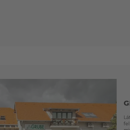
G
Lá
fe