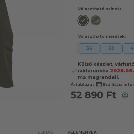
Választható színek:
Választható méretek:
36
38
4
Külső készlet, várhat
raktárunkba
2026.08.
ma megrendeli.
view_list
Ártáblázat
Szállítási inf
52 890
Ft
LEÍRÁS
VÉLEMÉNYEK