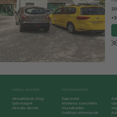
mi
20
+3
view_in_a
HÍREK, AKCIÓK
INFORMÁCIÓK
Aktualitások, blog
Kapcsolat
Ad
Újdonságok
Általános szerződés
táj
Aktuális akciók
Visszaküldés
Im
Szállítási információk
Ad