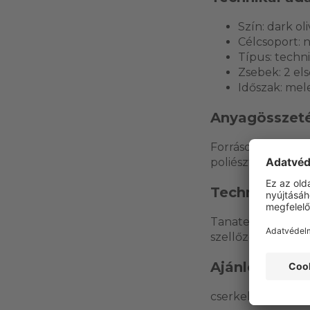
Szín: dark ol
Célcsoport: n
Típus: techn
Zsebek: 2 els
Időszak: mele
Anyagösszeté
Források alapján 
poliészter külső/b
Technológiák
Tanatex rovarria
szellőző felület.
Ajánlott felh
cserkelés, aktív v