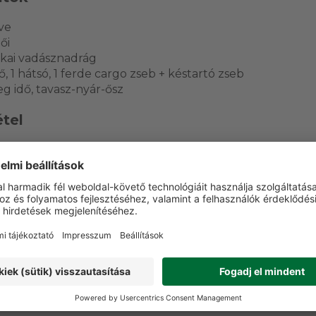
ive
ői
ikai vadásznadrág
ő, 1 hátsó, 1 ferde cargo zseb + késtartó zseb
g idő, tavasz-nyár-ősz
tel
technikai, rugalmas poliészter alapanyag; GRUBE adat sz
élés.
sztó kezelés; XTretch Dynamic; YKK cipzárak; HARTWARE
asználás
adászat, erdei mozgás, nyári és átmeneti szabadtéri haszn