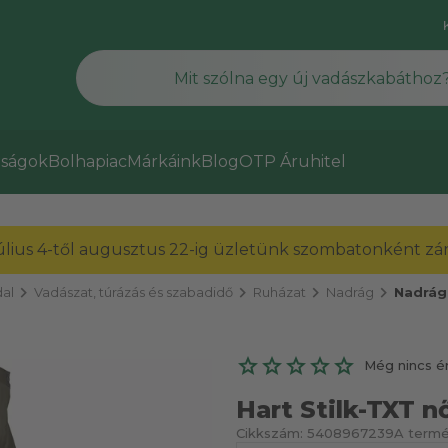
ságok
Bolhapiac
Márkáink
Blog
OTP Áruhitel
július 4-től augusztus 22-ig üzletünk szombatonként zárv
chevron_right
chevron_right
chevron_right
chevron_right
al
Vadászat, túrázás és szabadidő
Ruházat
Nadrág
Nadrág
Még nincs é
Hart Stilk-TXT nő
Cikkszám:
5408967239
A termé