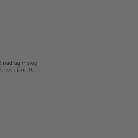
tő nadrág meleg
shoz ajánlott.