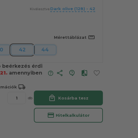
Dark olive (128) - 42
Kiválasztva:
straighten
Mérettáblázat
0
42
44
ó beérkezés érdi
share
21.
amennyiben
local_shipping
ormációk
local_mall
Kosárba tesz
db
credit_card
Hitelkalkulátor