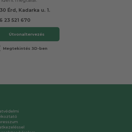
ndent megtalál.
30 Érd, Kadarka u. 1.
6 23 521 670
Útvonaltervezés
r
Megtekintés 3D-ben
atvédelmi
ékoztató
presszum
atkezeléssel