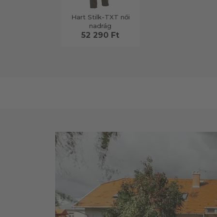
Hart Stilk-TXT női
nadrág
52 290 Ft