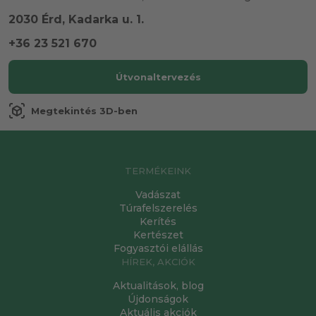
2030 Érd, Kadarka u. 1.
+36 23 521 670
Útvonaltervezés
view_in_ar
Megtekintés 3D-ben
TERMÉKEINK
Vadászat
Túrafelszerelés
Kerítés
Kertészet
Fogyasztói elállás
HÍREK, AKCIÓK
Aktualitások, blog
Újdonságok
Aktuális akciók