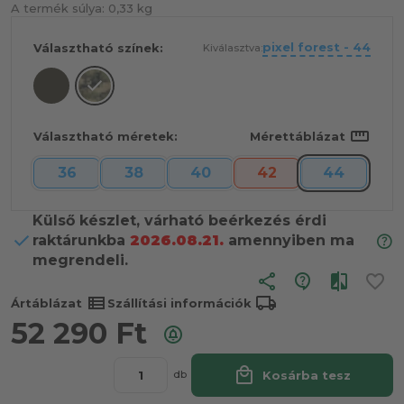
A termék súlya:
0,33 kg
pixel forest - 44
Választható színek:
Kiválasztva:
straighten
Választható méretek:
Mérettáblázat
36
38
40
42
44
Külső készlet, várható beérkezés érdi
raktárunkba
2026.08.21.
amennyiben ma
megrendeli.
share
view_list
local_shipping
Ártáblázat
Szállítási információk
52 290
Ft
local_mall
Kosárba tesz
db