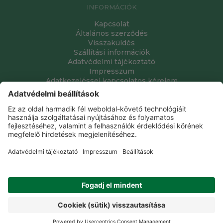
INFORMÁCIÓK
Kapcsolat
Általános szerződés
Visszaküldés
Szállítási információk
Adatvédelmi tájékoztató
Impresszum
Adatkezeléssel kapcsolatos kérelem
Grube Kft. © 2009 - 2026. Minden jog fenntartva. All rights
reserved.
Tervezte és készítette:
Vision-Software, az Octopus 8 ERP
forgalmazója
.