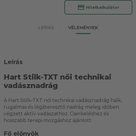
credit_card
Hitelkalkulátor
LEÍRÁS
VÉLEMÉNYEK
Leírás
Hart Stilk-TXT női technikai
vadásznadrág
A Hart Stilk-TXT női technikai vadásznadrág halk,
rugalmas és légáteresztő nadrág meleg időben
végzett aktív vadászathoz. Cserkeléshez és
hosszabb terepi mozgáshoz ajánlott.
Fő előnyök