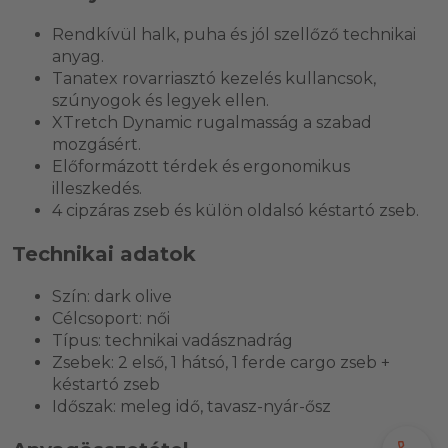
Rendkívül halk, puha és jól szellőző technikai
anyag.
Tanatex rovarriasztó kezelés kullancsok,
szúnyogok és legyek ellen.
XTretch Dynamic rugalmasság a szabad
mozgásért.
Előformázott térdek és ergonomikus
illeszkedés.
4 cipzáras zseb és külön oldalsó késtartó zseb.
Technikai adatok
Szín: dark olive
Célcsoport: női
Típus: technikai vadásznadrág
Zsebek: 2 első, 1 hátsó, 1 ferde cargo zseb +
késtartó zseb
Időszak: meleg idő, tavasz-nyár-ősz