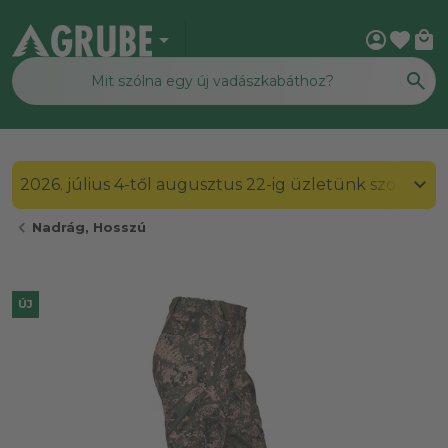
arrow_drop_down
account_circle
favorite
local_mall
2026. július 4-től augusztus 22-ig üzletünk szombato
chevron_left
Nadrág, Hosszú
ÚJ