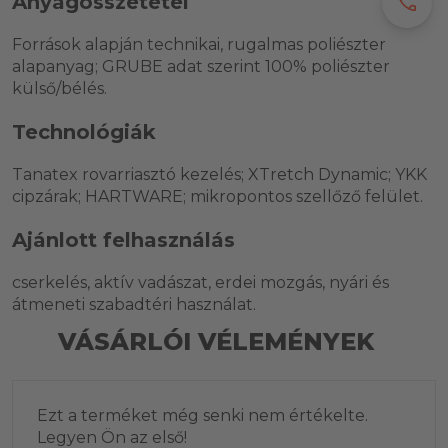
Anyagösszetétel
call
Források alapján technikai, rugalmas poliészter
alapanyag; GRUBE adat szerint 100% poliészter
külső/bélés.
Technológiák
Tanatex rovarriasztó kezelés; XTretch Dynamic; YKK
cipzárak; HARTWARE; mikropontos szellőző felület.
Ajánlott felhasználás
cserkelés, aktív vadászat, erdei mozgás, nyári és
átmeneti szabadtéri használat.
VÁSÁRLÓI VÉLEMÉNYEK
Ezt a terméket még senki nem értékelte.
Legyen Ön az első!