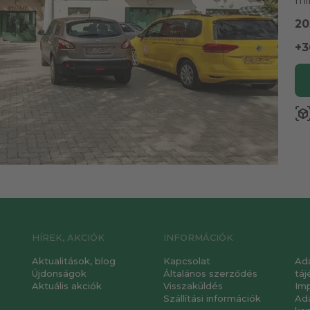
mi
20
+3
view_in_a
HÍREK, AKCIÓK
INFORMÁCIÓK
Aktualitások, blog
Kapcsolat
Ad
Újdonságok
Általános szerződés
táj
Aktuális akciók
Visszaküldés
Im
Szállítási információk
Ad