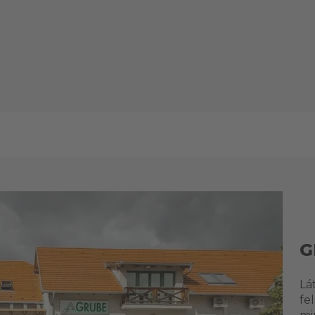
G
Lá
fe