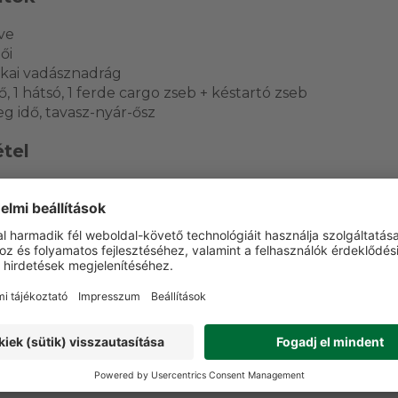
ive
ői
ikai vadásznadrág
ő, 1 hátsó, 1 ferde cargo zseb + késtartó zseb
g idő, tavasz-nyár-ősz
tel
technikai, rugalmas poliészter alapanyag; GRUBE adat sz
élés.
sztó kezelés; XTretch Dynamic; YKK cipzárak; HARTWARE
asználás
adászat, erdei mozgás, nyári és átmeneti szabadtéri haszn