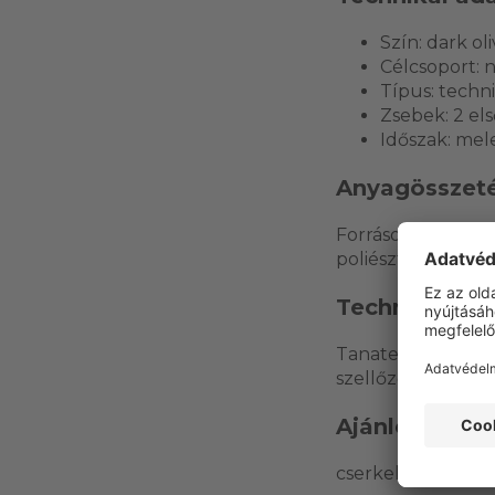
Szín: dark ol
Célcsoport: n
Típus: techn
Zsebek: 2 els
Időszak: mele
Anyagösszeté
Források alapján 
poliészter külső/b
Technológiák
Tanatex rovarria
szellőző felület.
Ajánlott felh
cserkelés, aktív v