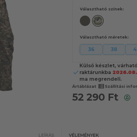
Választható színek:
Választható méretek:
36
38
4
Külső készlet, várhat
raktárunkba
2026.08.
ma megrendeli.
view_list
Ártáblázat
Szállítási inf
52 290
Ft
LEÍRÁS
VÉLEMÉNYEK