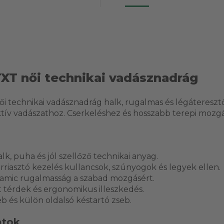
-TXT női technikai vadásznadrág
női technikai vadásznadrág halk, rugalmas és légáteresz
tív vadászathoz. Cserkeléshez és hosszabb terepi mozgá
k, puha és jól szellőző technikai anyag.
rriasztó kezelés kullancsok, szúnyogok és legyek ellen.
amic rugalmasság a szabad mozgásért.
 térdek és ergonomikus illeszkedés.
eb és külön oldalsó késtartó zseb.
atok