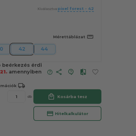
pixel forest - 42
Kiválasztva:
straighten
Mérettáblázat
0
42
44
ó beérkezés érdi
share
21.
amennyiben
local_shipping
ormációk
local_mall
Kosárba tesz
db
credit_card
Hitelkalkulátor