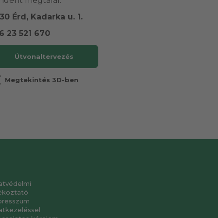
ndent megtalál.
30 Érd, Kadarka u. 1.
6 23 521 670
Útvonaltervezés
r
Megtekintés 3D-ben
atvédelmi
ékoztató
presszum
atkezeléssel