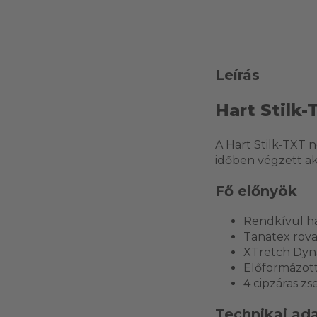
Leírás
Hart Stilk
A Hart Stilk-TXT 
időben végzett ak
Fő előnyök
Rendkívül hal
Tanatex rova
XTretch Dyn
Előformázott
4 cipzáras zs
Technikai ad