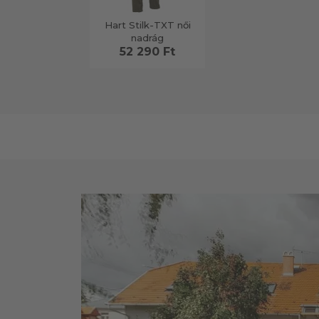
Hart Stilk-TXT női
nadrág
52 290 Ft