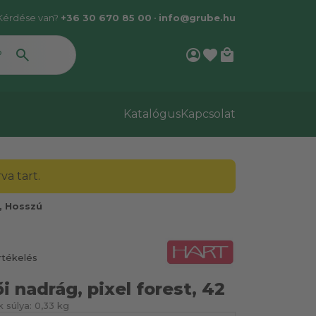
Kérdése van?
+36 30 670 85 00
•
info@grube.hu
account_circle
favorite
local_mall
Katalógus
Kapcsolat
a tart.
, Hosszú
rtékelés
i nadrág, pixel forest, 42
 súlya:
0,33 kg