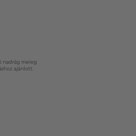
tő nadrág meleg
shoz ajánlott.