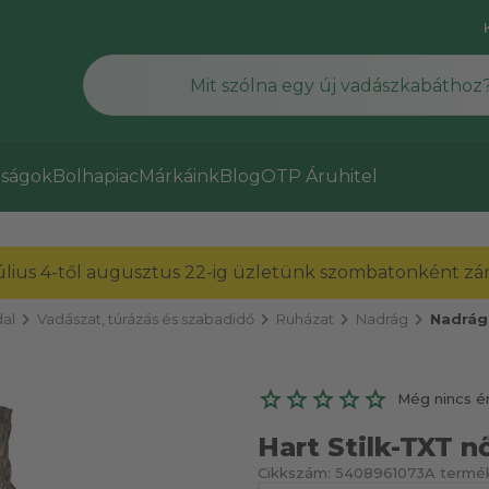
ságok
Bolhapiac
Márkáink
Blog
OTP Áruhitel
július 4-től augusztus 22-ig üzletünk szombatonként zárv
chevron_right
chevron_right
chevron_right
chevron_right
al
Vadászat, túrázás és szabadidő
Ruházat
Nadrág
Nadrág
Még nincs é
Hart Stilk-TXT nő
Cikkszám:
5408961073
A termék