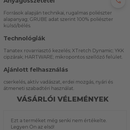
Anyagösszetétel
call
Források alapján technikai, rugalmas poliészter
alapanyag; GRUBE adat szerint 100% poliészter
külső/bélés.
Technológiák
Tanatex rovarriasztó kezelés; XTretch Dynamic; YKK
cipzárak; HARTWARE; mikropontos szellőző felület.
Ajánlott felhasználás
cserkelés, aktív vadászat, erdei mozgás, nyári és
átmeneti szabadtéri használat.
VÁSÁRLÓI VÉLEMÉNYEK
Ezt a terméket még senki nem értékelte.
Legyen Ön az első!