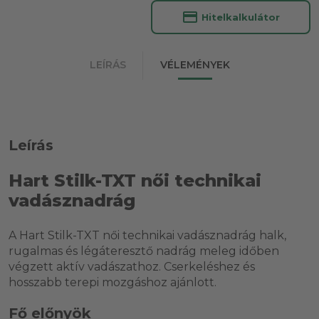
credit_card
Hitelkalkulátor
LEÍRÁS
VÉLEMÉNYEK
Leírás
Hart Stilk-TXT női technikai
vadásznadrág
A Hart Stilk-TXT női technikai vadásznadrág halk,
rugalmas és légáteresztő nadrág meleg időben
végzett aktív vadászathoz. Cserkeléshez és
hosszabb terepi mozgáshoz ajánlott.
Fő előnyök