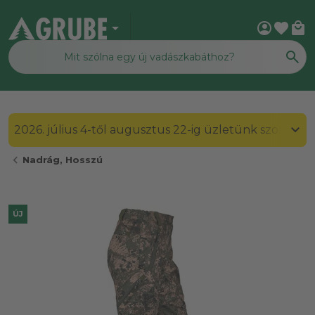
arrow_drop_down
account_circle
favorite
local_mall
2026. július 4-től augusztus 22-ig üzletünk szombato
chevron_left
Nadrág, Hosszú
ÚJ