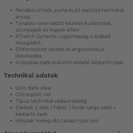
Rendkívül halk, puha és jól szellőző technikai
anyag.
Tanatex rovarriasztó kezelés kullancsok,
szúnyogok és legyek ellen.
XTretch Dynamic rugalmasság a szabad
mozgásért.
Előformázott térdek és ergonomikus
illeszkedés.
4 cipzáras zseb és külön oldalsó késtartó zseb.
Technikai adatok
Szín: dark olive
Célcsoport: női
Típus: technikai vadásznadrág
Zsebek: 2 első, 1 hátsó, 1 ferde cargo zseb +
késtartó zseb
Időszak: meleg idő, tavasz-nyár-ősz