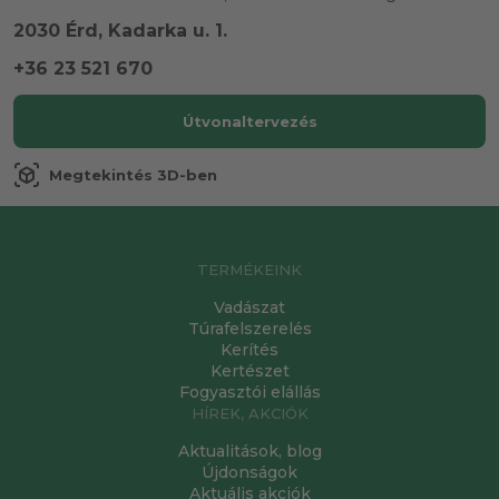
2030 Érd, Kadarka u. 1.
+36 23 521 670
Útvonaltervezés
view_in_ar
Megtekintés 3D-ben
TERMÉKEINK
Vadászat
Túrafelszerelés
Kerítés
Kertészet
Fogyasztói elállás
HÍREK, AKCIÓK
Aktualitások, blog
Újdonságok
Aktuális akciók