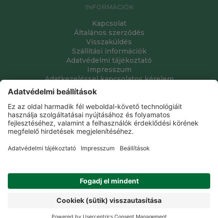
INFORMÁCIÓK
Kapcsolat
Általános szerződés
Visszaküldés
Szállítási információk
Adatvédelmi tájékoztató
Impresszum
Adatkezeléssel kapcsolatos kérelem
Grube Kft. © 2009 - 2026. Minden jog fenntartva. All rights
reserved.
Tervezte és készítette:
Vision-Software, az Octopus 8 ERP
forgalmazója
.