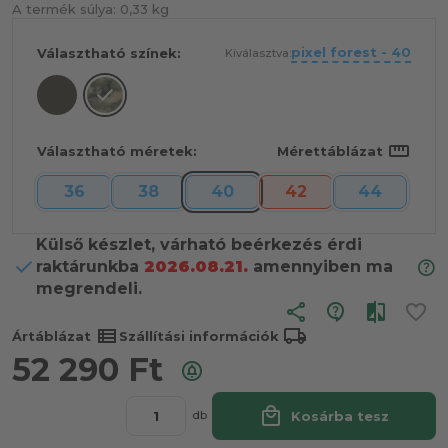
A termék súlya:
0,33 kg
pixel forest - 40
Választható színek:
Kiválasztva:
straighten
Választható méretek:
Mérettáblázat
36
38
40
42
44
Külső készlet, várható beérkezés érdi
raktárunkba
2026.08.21.
amennyiben ma
megrendeli.
share
view_list
local_shipping
Ártáblázat
Szállítási információk
52 290
Ft
local_mall
Kosárba tesz
db