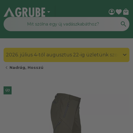
arrow_drop_down
account_circle
favorite
local_mall
2026. július 4-től augusztus 22-ig üzletünk szombato
chevron_left
Nadrág, Hosszú
ÚJ