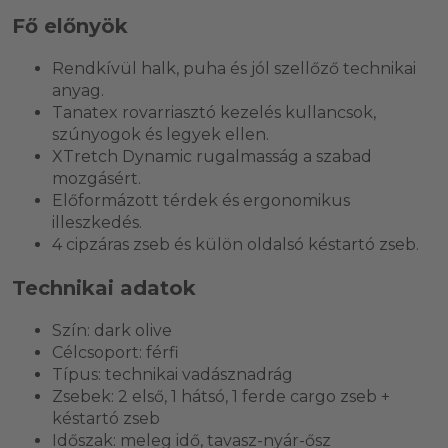
Fő előnyök
Rendkívül halk, puha és jól szellőző technikai
anyag.
Tanatex rovarriasztó kezelés kullancsok,
szúnyogok és legyek ellen.
XTretch Dynamic rugalmasság a szabad
mozgásért.
Előformázott térdek és ergonomikus
illeszkedés.
4 cipzáras zseb és külön oldalsó késtartó zseb.
Technikai adatok
Szín: dark olive
Célcsoport: férfi
Típus: technikai vadásznadrág
Zsebek: 2 első, 1 hátsó, 1 ferde cargo zseb +
késtartó zseb
Időszak: meleg idő, tavasz-nyár-ősz