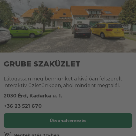
GRUBE SZAKÜZLET
Látogasson meg bennünket a kiválóan felszerelt,
interaktív üzletünkben, ahol mindent megtalál.
2030 Érd, Kadarka u. 1.
+36 23 521 670
Útvonaltervezés
view_in_ar
Megtekintés 3D-ben