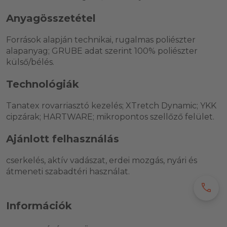
Anyagösszetétel
Források alapján technikai, rugalmas poliészter
alapanyag; GRUBE adat szerint 100% poliészter
külső/bélés.
Technológiák
Tanatex rovarriasztó kezelés; XTretch Dynamic; YKK
cipzárak; HARTWARE; mikropontos szellőző felület.
Ajánlott felhasználás
cserkelés, aktív vadászat, erdei mozgás, nyári és
átmeneti szabadtéri használat.
call
Információk