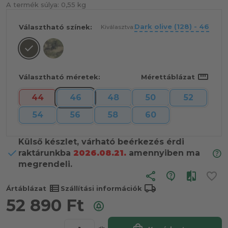
A termék súlya:
0,55 kg
Dark olive (128) - 46
Választható színek:
Kiválasztva:
straighten
Választható méretek:
Mérettáblázat
44
46
48
50
52
54
56
58
60
Külső készlet, várható beérkezés érdi
raktárunkba
2026.08.21.
amennyiben ma
megrendeli.
share
view_list
local_shipping
Ártáblázat
Szállítási információk
52 890
Ft