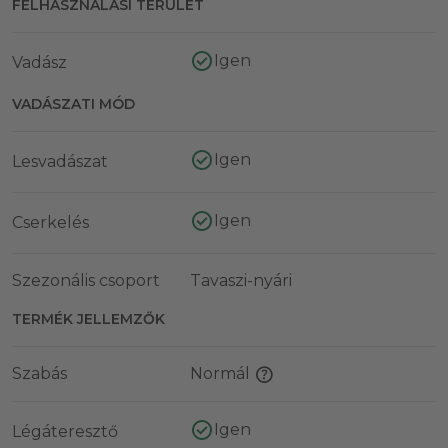
FELHASZNÁLÁSI TERÜLET
Igen
Vadász
VADÁSZATI MÓD
Igen
Lesvadászat
Igen
Cserkelés
Szezonális csoport
Tavaszi-nyári
TERMÉK JELLEMZŐK
Szabás
Normál
Igen
Légáteresztő