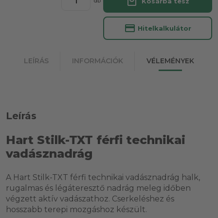
local_mall
Kosárba tesz
db
credit_card
Hitelkalkulátor
LEÍRÁS
INFORMÁCIÓK
VÉLEMÉNYEK
Leírás
Hart Stilk-TXT férfi technikai
vadásznadrág
A Hart Stilk-TXT férfi technikai vadásznadrág halk,
rugalmas és légáteresztő nadrág meleg időben
végzett aktív vadászathoz. Cserkeléshez és
hosszabb terepi mozgáshoz készült.