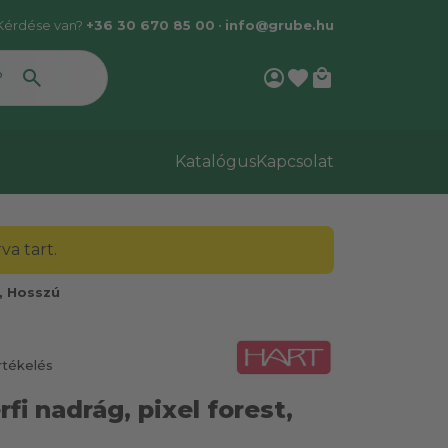
Kérdése van?
+36 30 670 85 00
•
info@grube.hu
account_circle
favorite
local_mall
Katalógus
Kapcsolat
a tart.
, Hosszú
rtékelés
rfi nadrág, pixel forest,