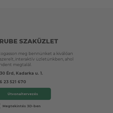
RUBE SZAKÜZLET
togasson meg bennünket a kiválóan
lszerelt, interaktív üzletünkben, ahol
ndent megtalál.
30 Érd, Kadarka u. 1.
6 23 521 670
Útvonaltervezés
r
Megtekintés 3D-ben