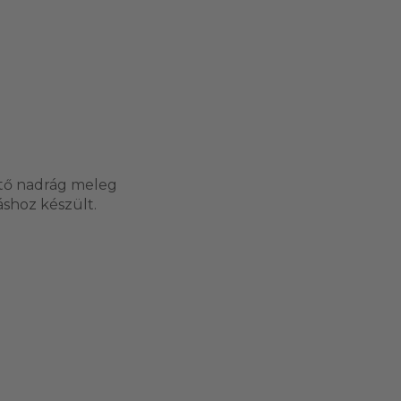
sztő nadrág meleg
shoz készült.