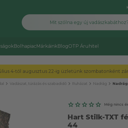
ságok
Bolhapiac
Márkáink
Blog
OTP Áruhitel
július 4-től augusztus 22-ig üzletünk szombatonként zárv
chevron_right
chevron_right
chevron_right
chevron_right
al
Vadászat, túrázás és szabadidő
Ruházat
Nadrág
Nadrág
Még nincs é
Hart Stilk-TXT fé
44