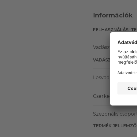
Információk
FELHASZNÁLÁSI T
Vadász
VADÁSZATI MÓD
Lesvadászat
Cserkelés
Szezonális csopor
TERMÉK JELLEMZŐ