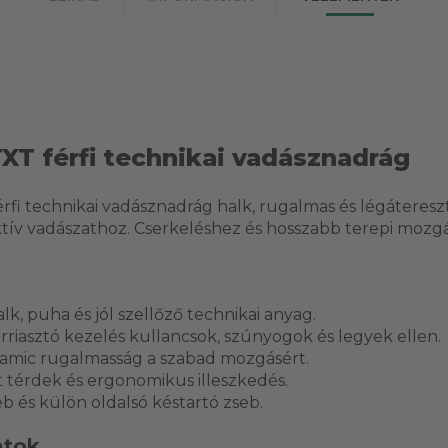
TXT férfi technikai vadásznadrág
férfi technikai vadásznadrág halk, rugalmas és légátere
tív vadászathoz. Cserkeléshez és hosszabb terepi mozgá
k, puha és jól szellőző technikai anyag.
rriasztó kezelés kullancsok, szúnyogok és legyek ellen.
amic rugalmasság a szabad mozgásért.
 térdek és ergonomikus illeszkedés.
eb és külön oldalsó késtartó zseb.
atok