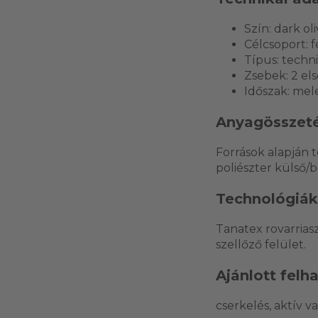
Szín: dark ol
Célcsoport: f
Típus: techn
Zsebek: 2 els
Időszak: mele
Anyagösszeté
Források alapján 
poliészter külső/b
Technológiák
Tanatex rovarria
szellőző felület.
Ajánlott felh
cserkelés, aktív v