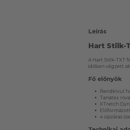
Leírás
Hart Stilk-
A Hart Stilk-TXT 
időben végzett ak
Fő előnyök
Rendkívül hal
Tanatex rova
XTretch Dyn
Előformázott
4 cipzáras zs
Technikai ad