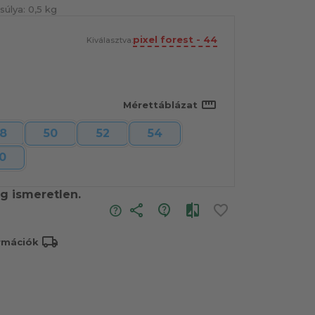
súlya:
0,5 kg
pixel forest - 44
Kiválasztva:
straighten
Mérettáblázat
8
50
52
54
0
leg ismeretlen.
share
local_shipping
ormációk