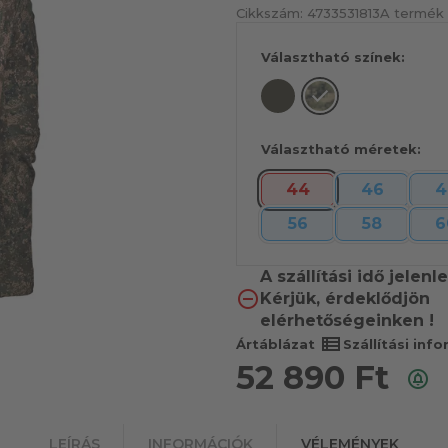
Cikkszám:
4733531813
A termék 
Választható színek:
Választható méretek:
44
46
4
56
58
6
A szállítási idő jelen
Kérjük, érdeklődjön
elérhetőségeinken !
view_list
Ártáblázat
Szállítási inf
52 890
Ft
LEÍRÁS
INFORMÁCIÓK
VÉLEMÉNYEK