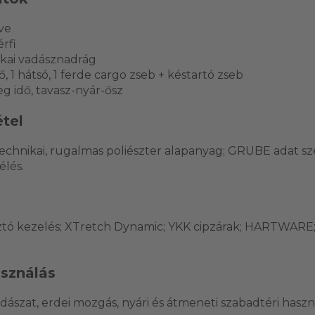
ive
érfi
ikai vadásznadrág
ő, 1 hátsó, 1 ferde cargo zseb + késtartó zseb
g idő, tavasz-nyár-ősz
tel
technikai, rugalmas poliészter alapanyag; GRUBE adat sz
élés.
sztó kezelés; XTretch Dynamic; YKK cipzárak; HARTWARE
asználás
adászat, erdei mozgás, nyári és átmeneti szabadtéri haszn