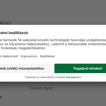
ERÜLET
Igen
Igen
Igen
t
Tavaszi-nyári
K