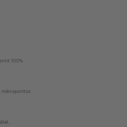
erint 100%
; mikropontos
álat.