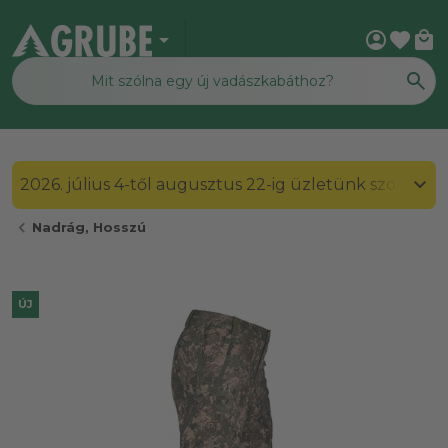
arrow_drop_down
account_circle
favorite
local_mall
2026. július 4-től augusztus 22-ig üzletünk szombato
chevron_left
Nadrág, Hosszú
ÚJ