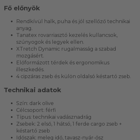
Fő előnyök
Rendkívül halk, puha és jól szellőző technikai
anyag.
Tanatex rovarriasztó kezelés kullancsok,
szúnyogok és legyek ellen.
XTretch Dynamic rugalmasság a szabad
mozgásért.
Előformázott térdek és ergonomikus
illeszkedés.
4 cipzáras zseb és külön oldalsó késtartó zseb.
Technikai adatok
Szín: dark olive
Célcsoport: férfi
Típus: technikai vadásznadrág
Zsebek: 2 első, 1 hátsó, 1 ferde cargo zseb +
késtartó zseb
Időszak: meleg idő, tavasz-nyár-ősz