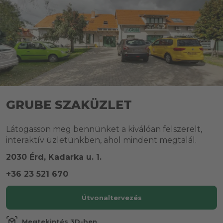
GRUBE SZAKÜZLET
Látogasson meg bennünket a kiválóan felszerelt,
interaktív üzletünkben, ahol mindent megtalál.
2030 Érd, Kadarka u. 1.
+36 23 521 670
Útvonaltervezés
view_in_ar
Megtekintés 3D-ben