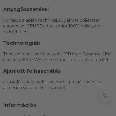
Anyagösszetétel
Források alapján technikai, rugalmas poliészter
alapanyag; GRUBE adat szerint 100% poliészter
külső/bélés.
Technológiák
Tanatex rovarriasztó kezelés; XTretch Dynamic; YKK
cipzárak; HARTWARE; mikropontos szellőző felület.
Ajánlott felhasználás
cserkelés, aktív vadászat, erdei mozgás, nyári és
átmeneti szabadtéri használat.
call
Információk