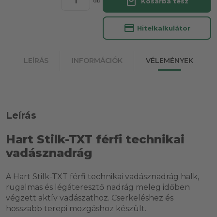
local_mall
Kosárba tesz
db
credit_card
Hitelkalkulátor
LEÍRÁS
INFORMÁCIÓK
VÉLEMÉNYEK
Leírás
Hart Stilk-TXT férfi technikai
vadásznadrág
A Hart Stilk-TXT férfi technikai vadásznadrág halk,
rugalmas és légáteresztő nadrág meleg időben
végzett aktív vadászathoz. Cserkeléshez és
hosszabb terepi mozgáshoz készült.