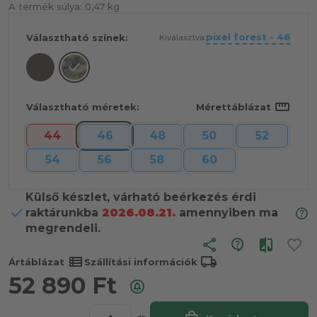
A termék súlya:
0,47 kg
pixel forest - 46
Választható színek:
Kiválasztva:
straighten
Választható méretek:
Mérettáblázat
44
46
48
50
52
54
56
58
60
Külső készlet, várható beérkezés érdi
raktárunkba
2026.08.21.
amennyiben ma
megrendeli.
share
view_list
local_shipping
Ártáblázat
Szállítási információk
52 890
Ft