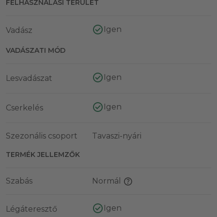
FELHASZNÁLÁSI TERÜLET
Igen
Vadász
VADÁSZATI MÓD
Igen
Lesvadászat
Igen
Cserkelés
Szezonális csoport
Tavaszi-nyári
TERMÉK JELLEMZŐK
Szabás
Normál
Igen
Légáteresztő