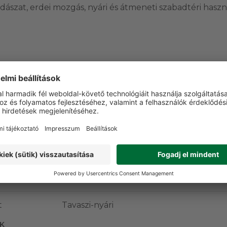
adászat, erdei mozgás, nyári és átmeneti szabadtéri haszn
ERÜLET
Igen
Igen
Igen
t
Tavaszi-nyári
K