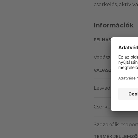
cserkelés, aktív v
Információk
FELHASZNÁLÁSI T
Vadász
VADÁSZATI MÓD
Lesvadászat
Cserkelés
Szezonális csopor
TERMÉK JELLEMZŐ