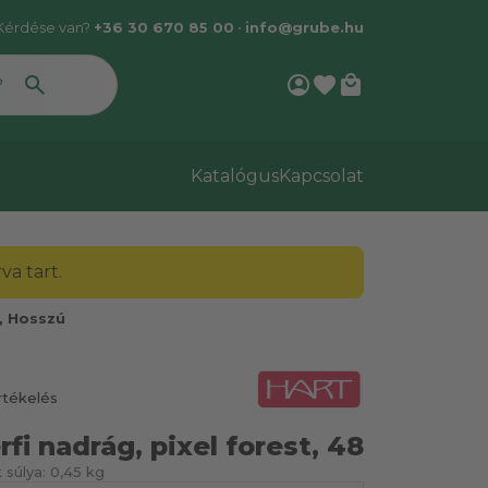
Kérdése van?
+36 30 670 85 00
•
info@grube.hu
account_circle
favorite
local_mall
Katalógus
Kapcsolat
a tart.
, Hosszú
rtékelés
rfi nadrág, pixel forest, 48
 súlya:
0,45 kg