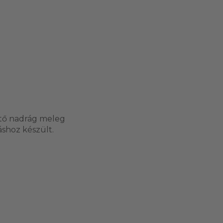
sztő nadrág meleg
shoz készült.