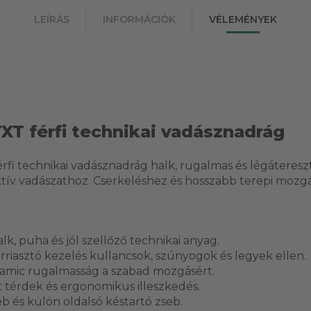
LEÍRÁS
INFORMÁCIÓK
VÉLEMÉNYEK
TXT férfi technikai vadásznadrág
férfi technikai vadásznadrág halk, rugalmas és légátere
tív vadászathoz. Cserkeléshez és hosszabb terepi mozgá
k, puha és jól szellőző technikai anyag.
rriasztó kezelés kullancsok, szúnyogok és legyek ellen.
amic rugalmasság a szabad mozgásért.
 térdek és ergonomikus illeszkedés.
eb és külön oldalsó késtartó zseb.