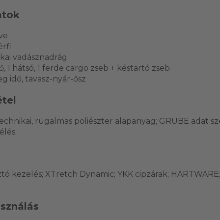
atok
ive
érfi
ikai vadásznadrág
ő, 1 hátsó, 1 ferde cargo zseb + késtartó zseb
g idő, tavasz-nyár-ősz
tel
technikai, rugalmas poliészter alapanyag; GRUBE adat sz
élés.
sztó kezelés; XTretch Dynamic; YKK cipzárak; HARTWARE
asználás