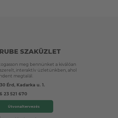
RUBE SZAKÜZLET
togasson meg bennünket a kiválóan
lszerelt, interaktív üzletünkben, ahol
ndent megtalál.
30 Érd, Kadarka u. 1.
6 23 521 670
Útvonaltervezés