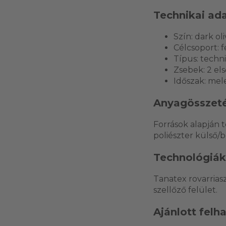
Technikai ad
Szín: dark ol
Célcsoport: f
Típus: techn
Zsebek: 2 els
Időszak: mele
Anyagösszeté
Források alapján 
poliészter külső/b
Technológiák
Tanatex rovarria
szellőző felület.
Ajánlott felh