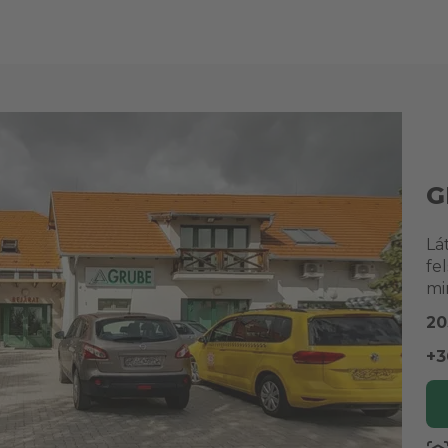
G
Lá
fe
mi
20
+3