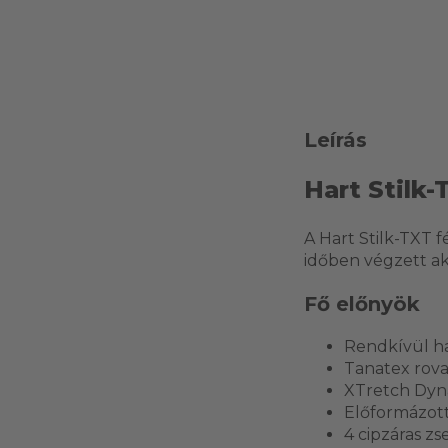
Leírás
Hart Stilk-
A Hart Stilk-TXT 
időben végzett ak
Fő előnyök
Rendkívül hal
Tanatex rova
XTretch Dyn
Előformázott
4 cipzáras zs