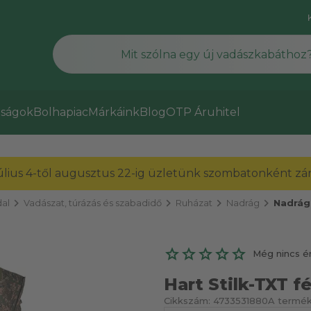
ságok
Bolhapiac
Márkáink
Blog
OTP Áruhitel
július 4-től augusztus 22-ig üzletünk szombatonként zárv
chevron_right
chevron_right
chevron_right
chevron_right
al
Vadászat, túrázás és szabadidő
Ruházat
Nadrág
Nadrág
Még nincs é
Hart Stilk-TXT fé
Cikkszám:
4733531880
A termék