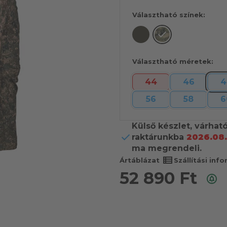
Választható színek:
Választható méretek:
44
46
4
56
58
6
Külső készlet, várhat
raktárunkba
2026.08.
ma megrendeli.
view_list
Ártáblázat
Szállítási inf
52 890
Ft