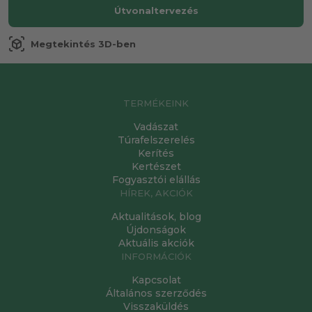
Útvonaltervezés
view_in_ar
Megtekintés 3D-ben
TERMÉKEINK
Vadászat
Túrafelszerelés
Kerítés
Kertészet
Fogyasztói elállás
HÍREK, AKCIÓK
Aktualitások, blog
Újdonságok
Aktuális akciók
INFORMÁCIÓK
Kapcsolat
Általános szerződés
Visszaküldés