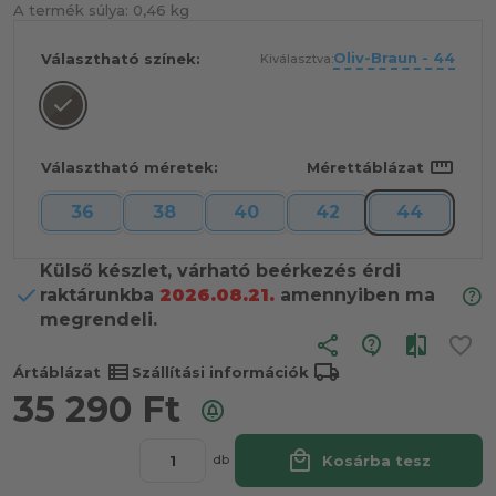
A termék súlya:
0,46 kg
Oliv-Braun - 44
Választható színek:
Kiválasztva:
straighten
Választható méretek:
Mérettáblázat
36
38
40
42
44
Külső készlet, várható beérkezés érdi
raktárunkba
2026.08.21.
amennyiben ma
megrendeli.
share
view_list
local_shipping
Ártáblázat
Szállítási információk
35 290
Ft
local_mall
Kosárba tesz
db