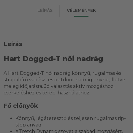
LEÍRÁS
VÉLEMÉNYEK
Leírás
Hart Dogged-T női nadrág
A Hart Dogged-T női nadrág könnyű, rugalmas és
strapabíró vadász- és outdoor nadrág enyhe, illetve
meleg időjárásra. Jó választás aktív mozgáshoz,
cserkeléshez és terepi használathoz.
Fő előnyök
Könnyű, légáteresztő és teljesen rugalmas rip-
stop anyag.
XTretch Dynamic szövet a szabad mozgásért.