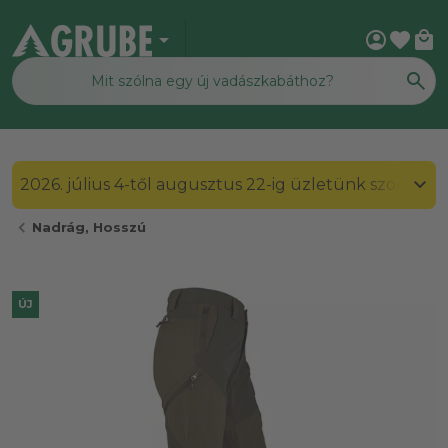
arrow_drop_down
account_circle
favorite
local_mall
2026. július 4-től augusztus 22-ig üzletünk szombato
chevron_left
Nadrág, Hosszú
ÚJ