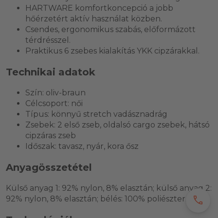
HARTWARE komfortkoncepció a jobb
hőérzetért aktív használat közben.
Csendes, ergonomikus szabás, előformázott
térdrésszel.
Praktikus 6 zsebes kialakítás YKK cipzárakkal.
Technikai adatok
Szín: oliv-braun
Célcsoport: női
Típus: könnyű stretch vadásznadrág
Zsebek: 2 első zseb, oldalsó cargo zsebek, hátsó
cipzáras zseb
Időszak: tavasz, nyár, kora ősz
Anyagösszetétel
Külső anyag 1: 92% nylon, 8% elasztán; külső anyag 2:
92% nylon, 8% elasztán; bélés: 100% poliészter.
call