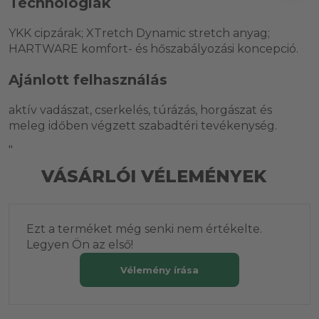
Technológiák
YKK cipzárak; XTretch Dynamic stretch anyag;
HARTWARE komfort- és hőszabályozási koncepció.
Ajánlott felhasználás
aktív vadászat, cserkelés, túrázás, horgászat és
meleg időben végzett szabadtéri tevékenység.
"
VÁSÁRLÓI VÉLEMÉNYEK
Ezt a terméket még senki nem értékelte.
Legyen Ön az első!
Vélemény írása